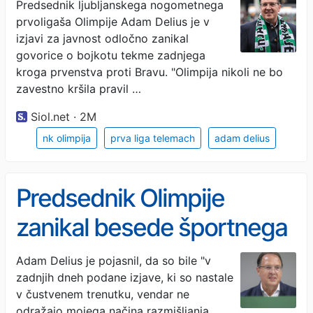
popoln preobrat
Predsednik ljubljanskega nogometnega
prvoligaša Olimpije Adam Delius je v
izjavi za javnost odločno zanikal
govorice o bojkotu tekme zadnjega
kroga prvenstva proti Bravu. "Olimpija nikoli ne bo
zavestno kršila pravil …
Siol.net · 2M
nk olimpija
prva liga telemach
adam delius
Predsednik Olimpije
zanikal besede športnega
direktorja
Adam Delius je pojasnil, da so bile "v
zadnjih dneh podane izjave, ki so nastale
v čustvenem trenutku, vendar ne
odražajo mojega načina razmišljanja.