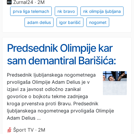
Žurnal24 · 2M
prva liga telemach
nk bravo
nk olimpija ljubljana
adam delius
igor barišić
nogomet
Predsednik Olimpije kar
sam demantiral Barišića:
”Bojkot tekme ne pride v
Predsednik ljubljanskega nogometnega
prvoligaša Olimpije Adam Delius je v
poštev”
izjavi za javnost odločno zanikal
govorice o bojkotu tekme zadnjega
kroga prvenstva proti Bravu. Predsednik
ljubljanskega nogometnega prvoligaša Olimpije
Adam Delius …
Šport TV · 2M