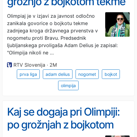
grožnjo z bojkotom tekme
proti Bravu
Olimpiaj je v izjavi za javnost odločno
zanikala govorice o bojkotu tekme
zadnjega kroga državnega prvenstva v
nogometu proti Bravu. Predsednik
ljubljanskega prvoligaša Adam Delius je zapisal:
"Olimpija nikoli ne …
RTV Slovenija · 2M
prva liga
adam delius
nogomet
bojkot
olimpija
Kaj se dogaja pri Olimpiji:
po grožnjah z bojkotom