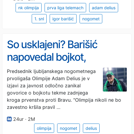
nk olimpija
prva liga telemach
adam delius
1. snl
igor barišić
nogomet
So usklajeni? Barišić
napovedal bojkot,
predsednik Delius pa ga je
Predsednik ljubljanskega nogometnega
prvoligaša Olimpije Adam Delius je v
zanikal
izjavi za javnost odločno zanikal
govorice o bojkotu tekme zadnjega
kroga prvenstva proti Bravu. "Olimpija nikoli ne bo
zavestno kršila pravil …
24ur · 2M
olimpija
nogomet
delius