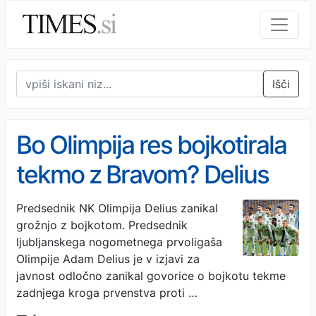
Išči
Bo Olimpija res bojkotirala
tekmo z Bravom? Delius
dal jasen odgovor
Predsednik NK Olimpija Delius zanikal
grožnjo z bojkotom. Predsednik
ljubljanskega nogometnega prvoligaša
Olimpije Adam Delius je v izjavi za
javnost odločno zanikal govorice o bojkotu tekme
zadnjega kroga prvenstva proti …