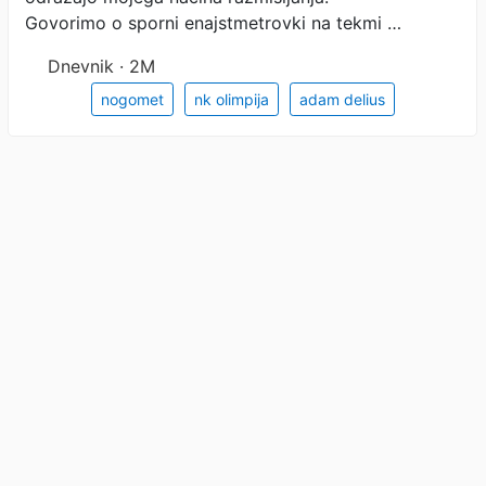
Govorimo o sporni enajstmetrovki na tekmi …
Dnevnik · 2M
nogomet
nk olimpija
adam delius