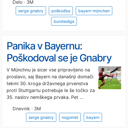
Delo · 3M
serge gnabry
poškodba
bayern münchen
bundesliga
Panika v Bayernu:
Poškodoval se je Gnabry
V Münchnu je sicer vse pripravljeno na
proslavo, saj Bayern na današnji domači
tekmi 30. kroga državnega prvenstva
proti Stuttgartu potrebuje le še točko za
35. naslov nemškega prvaka. Pet …
Dnevnik · 3M
serge gnabry
nogomet
bayern