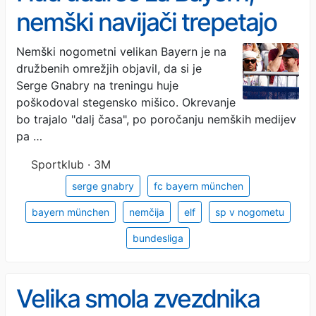
nemški navijači trepetajo
Nemški nogometni velikan Bayern je na
družbenih omrežjih objavil, da si je
Serge Gnabry na treningu huje
poškodoval stegensko mišico. Okrevanje
bo trajalo "dalj časa", po poročanju nemških medijev
pa …
Sportklub · 3M
serge gnabry
fc bayern münchen
bayern münchen
nemčija
elf
sp v nogometu
bundesliga
Velika smola zvezdnika