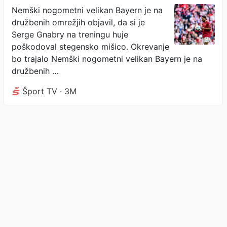
Francoski zvezdnik že
Nemški nogometni velikan Bayern je na
družbenih omrežjih objavil, da si je
zaključil sezono
Serge Gnabry na treningu huje
poškodoval stegensko mišico. Okrevanje
bo trajalo Nemški nogometni velikan Bayern je na
družbenih …
Šport TV · 3M