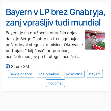
Bayern v LP brez Gnabryja,
zanj vprašljiv tudi mundial
Bayern je na družbenih omrežjih objavil,
da si je Serge Gnabry na treningu huje
poškodoval stegensko mišico. Okrevanje
bo trajalo "dalj časa", po poročanju
nemških medijev pa bi utegnil nemški …
24ur · 3M
serge gnabry
liga prvakov
poškodba
bayern
nogomet