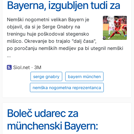
Bayerna, izgubljen tudi za
SP 2026?
Nemški nogometni velikan Bayern je
objavil, da si je Serge Gnabry na
treningu huje poškodoval stegensko
mišico. Okrevanje bo trajalo "dalj časa",
po poročanju nemških medijev pa bi utegnil nemški
…
Siol.net · 3M
serge gnabry
bayern münchen
nemška nogometna reprezentanca
Boleč udarec za
münchenski Bayern: