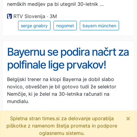
nemških medijev pa bi utegnil 30-letnik …
RTV Slovenija · 3M
serge gnabry
nogomet
bayern münchen
Bayernu se podira načrt za
polfinale lige prvakov!
Vincent Kompany ni spal,
Belgijski trener na klopi Bayerna je dobil slabo
novico, obveščen je bil gotovo tudi že selektor
ker je izgubil
Nemčije, ki je želel na 30-letnika računati na
pomembnega igralca
mundialu.
Nogomania · 3M
×
Spletna stran times.si za delovanje uporablja
serge gnabry
bayern munchen
bundesliga
piškotke z namenom štetja prometa in podpore
oglasnemu sistemu.
svetovno prvenstvo