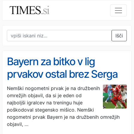
Išči
Bayern za bitko v lig
prvakov ostal brez Serga
Gnabryja, on brez
Nemški nogometni prvak je na družbenih
omrežjih objavil, da si je eden od
mundiala
najboljši igralcev na treningu huje
poškodoval stegensko mišico. Nemški
nogometni prvak Bayern je na družbenih omrežjih
objavil, …