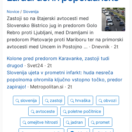
konice
Novice
/
Slovenija
Zastoji so na štajerski avtocesti med
Slovensko Bistrico jug in predorom Golo
Rebro proti Ljubljani, med Dramljami in
predorom Pletovarje proti Mariboru ter na primorski
avtocesti med Uncem in Postojno …
· Dnevnik · 2t
Kolone pred predorom Karavanke, zastoji tudi
drugod
· Svet24 · 2t
Slovenija ujeta v prometni infarkt: huda nesreča
popolnoma ohromila ključno vstopno točko, predor
zapirajo!
· Metropolitan.si · 2t
slovenija
zastoji
hrvaška
obvozi
avtoceste
poletne počitnice
omejitve hitrosti
jadran
promet