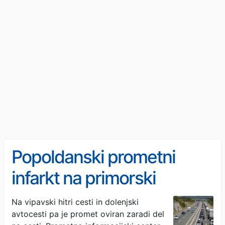
Popoldanski prometni
infarkt na primorski
avtocesti, zastoj tudi na
Na vipavski hitri cesti in dolenjski
avtocesti pa je promet oviran zaradi del
štajerski