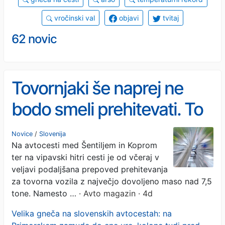
vročinski val
objavi
tvitaj
62 novic
Tovornjaki še naprej ne
bodo smeli prehitevati. To
pravi podaljšana omejitev
Novice
/
Slovenija
Na avtocesti med Šentiljem in Koprom
ter na vipavski hitri cesti je od včeraj v
veljavi podaljšana prepoved prehitevanja
za tovorna vozila z največjo dovoljeno maso nad 7,5
tone. Namesto …
· Avto magazin · 4d
Velika gneča na slovenskih avtocestah: na