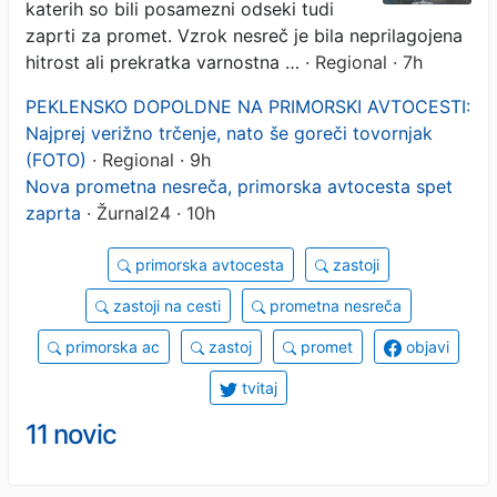
katerih so bili posamezni odseki tudi
zaprti za promet. Vzrok nesreč je bila neprilagojena
hitrost ali prekratka varnostna …
· Regional · 7h
PEKLENSKO DOPOLDNE NA PRIMORSKI AVTOCESTI:
Najprej verižno trčenje, nato še goreči tovornjak
(FOTO)
· Regional · 9h
Nova prometna nesreča, primorska avtocesta spet
zaprta
· Žurnal24 · 10h
primorska avtocesta
zastoji
zastoji na cesti
prometna nesreča
primorska ac
zastoj
promet
objavi
tvitaj
11 novic