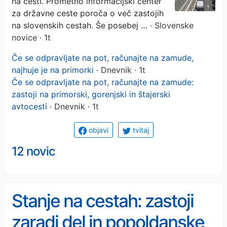
na cesti. Prometno informacijski center
za državne ceste poroča o več zastojih
na slovenskih cestah. Še posebej …
· Slovenske
novice · 1t
Če se odpravljate na pot, računajte na zamude,
najhuje je na primorki
· Dnevnik · 1t
Če se odpravljate na pot, računajte na zamude:
zastoji na primorski, gorenjski in štajerski
avtocesti
· Dnevnik · 1t
objavi
tvitaj
12 novic
Stanje na cestah: zastoji
zaradi del in popoldanske