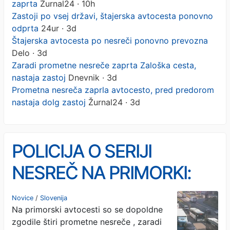
zaprta
Žurnal24 · 10h
Zastoji po vsej državi, štajerska avtocesta ponovno
odprta
24ur · 3d
Štajerska avtocesta po nesreči ponovno prevozna
Delo · 3d
Zaradi prometne nesreče zaprta Zaloška cesta,
nastaja zastoj
Dnevnik · 3d
Prometna nesreča zaprla avtocesto, pred predorom
nastaja dolg zastoj
Žurnal24 · 3d
POLICIJA O SERIJI
NESREČ NA PRIMORKI:
Vozite počasneje in držite
Novice
/
Slovenija
Na primorski avtocesti so se dopoldne
varnostno razdaljo
zgodile štiri prometne nesreče , zaradi