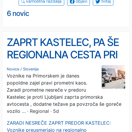
varnostna razdalja
objavi
tvitaj
6 novic
ZAPRT KASTELEC, PA ŠE
REGIONALNA CESTA PRI
KOZINI: Zaradi gorečega
Novice
/
Slovenija
Voznike na Primorskem je danes
vozila obvoz čez Italijo
popoldne zajel pravi prometni kaos.
Zaradi prometne nesreče v predoru
Kastelec je proti Ljubljani zaprta primorska
avtocesta , dodatne težave pa povzroča še goreče
vozilo …
· Regional · 5d
ZARADI NESREČE ZAPRT PREDOR KASTELEC:
Voznike preusmerjajo na regionalno