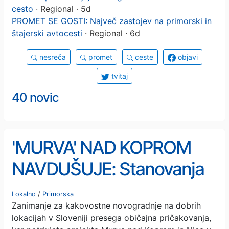
cesto
· Regional · 5d
PROMET SE GOSTI: Največ zastojev na primorski in
štajerski avtocesti
· Regional · 6d
nesreča
promet
ceste
objavi
tvitaj
40 novic
'MURVA' NAD KOPROM
NAVDUŠUJE: Stanovanja
razprodana, na voljo le še
Lokalno
/
Primorska
Zanimanje za kakovostne novogradnje na dobrih
zadnje hiše (FOTO)
lokacijah v Sloveniji presega običajna pričakovanja,