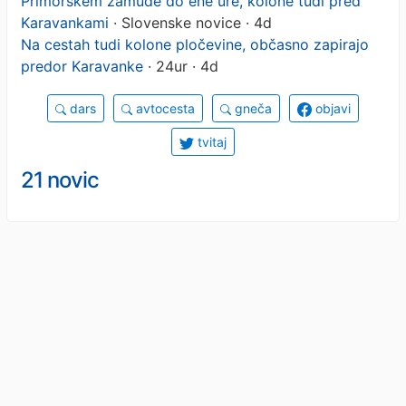
Primorskem zamude do ene ure, kolone tudi pred
Karavankami
· Slovenske novice · 4d
Na cestah tudi kolone pločevine, občasno zapirajo
predor Karavanke
· 24ur · 4d
dars
avtocesta
gneča
objavi
tvitaj
21 novic