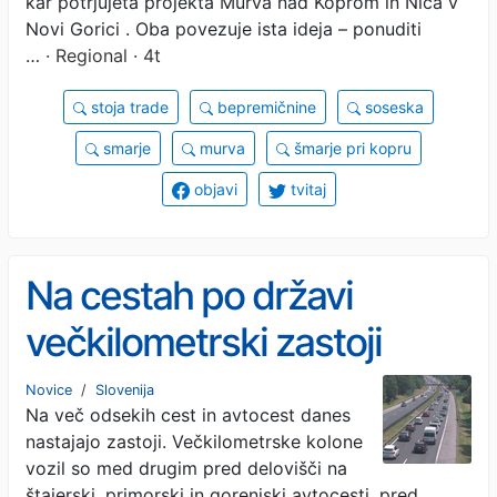
kar potrjujeta projekta Murva nad Koprom in Nica v
Novi Gorici . Oba povezuje ista ideja – ponuditi
…
· Regional · 4t
stoja trade
bepremičnine
soseska
smarje
murva
šmarje pri kopru
objavi
tvitaj
Na cestah po državi
večkilometrski zastoji
Novice
/
Slovenija
Na več odsekih cest in avtocest danes
nastajajo zastoji. Večkilometrske kolone
vozil so med drugim pred delovišči na
štajerski, primorski in gorenjski avtocesti, pred