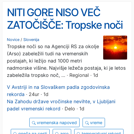
NITI GORE NISO VEČ
ZATOČIŠČE: Tropske noči
tudi nad 1000 metri
Novice
/
Slovenija
Tropske noči so na Agenciji RS za okolje
(Arso) zabeležili tudi na vremenskih
postajah, ki ležijo nad 1000 metri
nadmorske višine. Najvišje ležeča postaja, ki je letos
zabeležila tropsko noč, …
· Regional · 1d
V Avstriji in na Slovaškem padla zgodovinska
rekorda
· 24ur · 1d
Na Zahodu države vročinske nevihte, v Ljubljani
padel vremenski rekord
· Delo · 1d
vremenska napoved
vreme
gneča na cesti
arso
temperaturni rekord