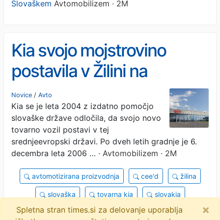
Slovaškem
Avtomobilizem · 2M
Kia svojo mojstrovino
postavila v Žilini na
Slovaškem
Novice
/
Avto
Kia se je leta 2004 z izdatno pomočjo
slovaške države odločila, da svojo novo
tovarno vozil postavi v tej
srednjeevropski državi. Po dveh letih gradnje je 6.
decembra leta 2006 …
· Avtomobilizem · 2M
avtomotizirana proizvodnja
cee'd
žilina
slovaška
tovarna kia
slovakia
×
Spletna stran times.si za delovanje uporablja
344 robotov
sportage
venga
objavi