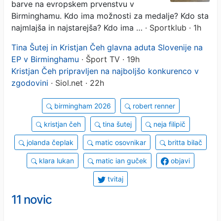
barve na evropskem prvenstvu v
Birminghamu. Kdo ima možnosti za medalje? Kdo sta
najmlajša in najstarejša? Kdo ima …
· Sportklub · 1h
Tina Šutej in Kristjan Čeh glavna aduta Slovenije na
EP v Birminghamu
· Šport TV · 19h
Kristjan Čeh pripravljen na najboljšo konkurenco v
zgodovini
· Siol.net · 22h
birmingham 2026
robert renner
kristjan čeh
tina šutej
neja filipič
jolanda čeplak
matic osovnikar
britta bilač
klara lukan
matic ian guček
objavi
tvitaj
11 novic