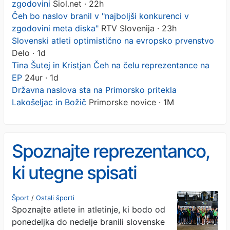
zgodovini
Siol.net · 22h
Čeh bo naslov branil v "najboljši konkurenci v
zgodovini meta diska"
RTV Slovenija · 23h
Slovenski atleti optimistično na evropsko prvenstvo
Delo · 1d
Tina Šutej in Kristjan Čeh na čelu reprezentance na
EP
24ur · 1d
Državna naslova sta na Primorsko pritekla
Lakošeljac in Božič
Primorske novice · 1M
Spoznajte reprezentanco,
ki utegne spisati
zgodovino
Šport
/
Ostali športi
Spoznajte atlete in atletinje, ki bodo od
ponedeljka do nedelje branili slovenske