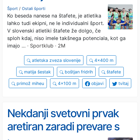
Šport
/
Ostali športi
Ko beseda nanese na štafete, je atletika
lahko tudi ekipni, ne le individualni šport.
V slovenski atletiki štafete že dolgo, če
sploh kdaj, niso imele takšnega potenciala, kot ga
imajo …
· Sportklub · 2M
atletska zveza slovenije
4x400 m
matija šestak
boštjan fridrih
štafete
primož miheu
4x100 m
objavi
tvitaj
Nekdanji svetovni prvak
aretiran zaradi prevare s
kriptovalutami