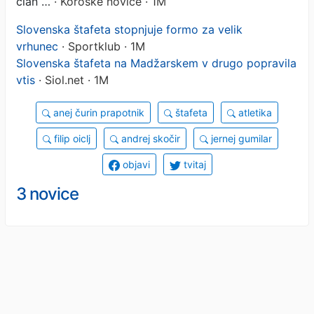
član …
· Koroške novice · 1M
Slovenska štafeta stopnjuje formo za velik
vrhunec
· Sportklub · 1M
Slovenska štafeta na Madžarskem v drugo popravila
vtis
· Siol.net · 1M
anej čurin prapotnik
štafeta
atletika
filip oiclj
andrej skočir
jernej gumilar
objavi
tvitaj
3 novice