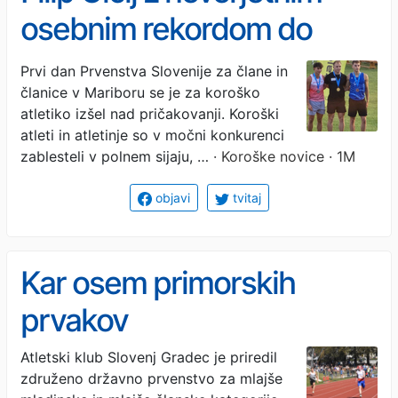
osebnim rekordom do
brona, Ema PikaRaj
Prvi dan Prvenstva Slovenije za člane in
članice v Mariboru se je za koroško
presenetljivo do srebra
atletiko izšel nad pričakovanji. Koroški
atleti in atletinje so v močni konkurenci
zablesteli v polnem sijaju, …
· Koroške novice · 1M
objavi
tvitaj
Kar osem primorskih
prvakov
Atletski klub Slovenj Gradec je priredil
združeno državno prvenstvo za mlajše