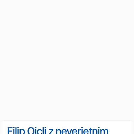
Filip Oiclj z neverjetnim