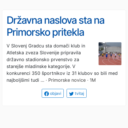
Državna naslova sta na
Primorsko pritekla
Lakošeljac in Božič
V Slovenj Gradcu sta domači klub in
Atletska zveza Slovenije pripravila
državno stadionsko prvenstvo za
starejše mladinske kategorije. V
konkurenci 350 športnikov iz 31 klubov so bili med
najboljšimi tudi …
· Primorske novice · 1M
objavi
tvitaj