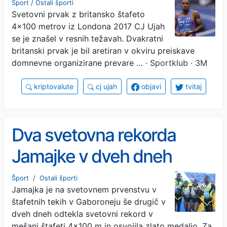
Šport
/
Ostali športi
Svetovni prvak z britansko štafeto
4x100 metrov iz Londona 2017 CJ Ujah
se je znašel v resnih težavah. Dvakratni
britanski prvak je bil aretiran v okviru preiskave
domnevne organizirane prevare …
· Sportklub · 3M
kriptovalute
cj ujah
objavi
tvitaj
Dva svetovna rekorda
Jamajke v dveh dneh
Šport
/
Ostali športi
Jamajka je na svetovnem prvenstvu v
štafetnih tekih v Gaboroneju še drugič v
dveh dneh odtekla svetovni rekord v
mešani štafeti 4x100 m in osvojila zlato medaljo. Za