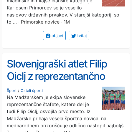
mladinske in mlajše članske kategorije.
Kar osem Primorcev se je veselilo
naslovov državnih prvakov. V starejši kategoriji so
to …
· Primorske novice · 1M
objavi
tvitaj
Slovenjgraški atlet Filip
Oiclj z reprezentančno
štafeto do zmage
Šport
/
Ostali športi
Na Madžarskem je ekipa slovenske
reprezentančne štafete, katere del je
tudi Filip Oiclj, osvojila prvo mesto. Iz
Madžarske prihaja vesela športna novica: na
mednarodnem prizorišču je odlično nastopil najboljši