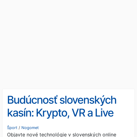
Budúcnosť slovenských
kasín: Krypto, VR a Live
hry
Šport
/
Nogomet
Objavte nové technológie v slovenských online