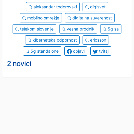
aleksandar todorovski
digisvet
mobilno omrežje
digitalna suverenost
telekom slovenije
vesna prodnik
5g sa
kibernetska odpornost
ericsson
5g standalone
objavi
tvitaj
2 novici