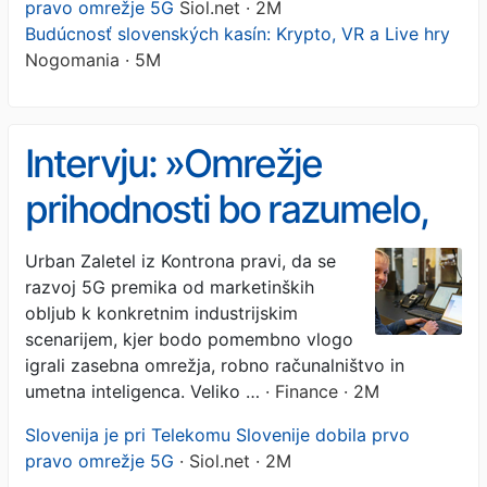
pravo omrežje 5G
Siol.net · 2M
Budúcnosť slovenských kasín: Krypto, VR a Live hry
Nogomania · 5M
Intervju: »Omrežje
prihodnosti bo razumelo,
kaj se dogaja v prostoru«
Urban Zaletel iz Kontrona pravi, da se
razvoj 5G premika od marketinških
obljub k konkretnim industrijskim
scenarijem, kjer bodo pomembno vlogo
igrali zasebna omrežja, robno računalništvo in
umetna inteligenca. Veliko …
· Finance · 2M
Slovenija je pri Telekomu Slovenije dobila prvo
pravo omrežje 5G
· Siol.net · 2M