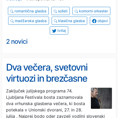
romantična glasba
solisti
komorni orkester
madžarska glasba
klasična glasba
objavi
tvitaj
2 novici
Dva večera, svetovni
virtuozi in brezčasne
mojstrovine
Zaključek julijskega programa 74.
Ljubljana Festivala bosta zaznamovala
dva vrhunska glasbena večera, ki bosta
potekala v Unionski dvorani, 27. in 28.
julija . Najprej bodo oder zavzeli vodilni slovenski