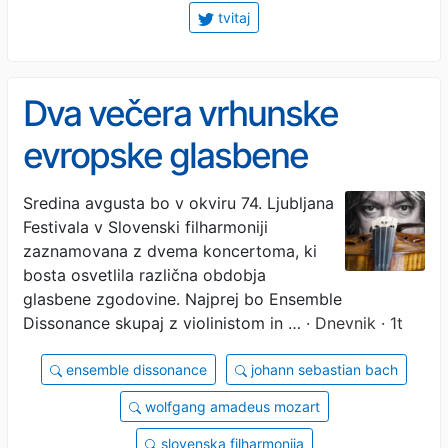
tvitaj
Dva večera vrhunske
evropske glasbene
dediščine
Sredina avgusta bo v okviru 74. Ljubljana
Festivala v Slovenski filharmoniji
zaznamovana z dvema koncertoma, ki
bosta osvetlila različna obdobja
glasbene zgodovine. Najprej bo Ensemble
Dissonance skupaj z violinistom in …
· Dnevnik · 1t
ensemble dissonance
johann sebastian bach
wolfgang amadeus mozart
slovenska filharmonija