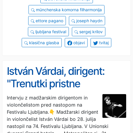
münchenska komorna filharmonija
ettore pagano
joseph haydn
ljubljana festival
sergej krilov
klasična glasba
objavi
tvitaj
István Várdai, dirigent:
"Trenutki pristne
spontanosti so najbolj
Intervju z madžarskim dirigentom in
violončelistom pred nastopom na
nepozabni, ker jih ni
Festivalu Ljubljana.👇 Madžarski dirigent
mogoče načrtovati"
in violončelist István Várdai bo 28. julija
nastopil na 74. Festivalu Ljubljana. V Unionski