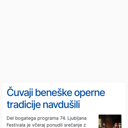
Čuvaji beneške operne
tradicije navdušili
Ljubljano: Seviljski brivec
Del bogatega programa 74. Ljubljana
Festivala je včeraj ponudil srečanje z