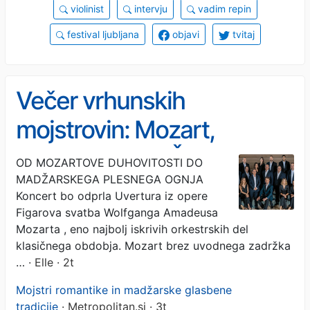
violinist
intervju
vadim repin
festival ljubljana
objavi
tvitaj
Večer vrhunskih
mojstrovin: Mozart,
Mendelssohn, Čajkovski,
OD MOZARTOVE DUHOVITOSTI DO
MADŽARSKEGA PLESNEGA OGNJA
Liszt in Brahms v Unionski
Koncert bo odprla Uvertura iz opere
dvorani
Figarova svatba Wolfganga Amadeusa
Mozarta , eno najbolj iskrivih orkestrskih del
klasičnega obdobja. Mozart brez uvodnega zadržka
…
· Elle · 2t
Mojstri romantike in madžarske glasbene
tradicije
· Metropolitan.si · 3t