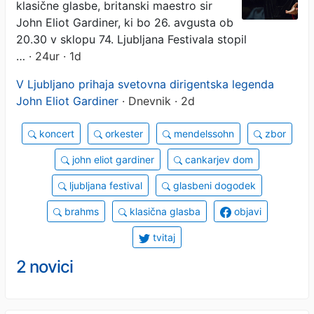
klasične glasbe, britanski maestro sir
John Eliot Gardiner, ki bo 26. avgusta ob
20.30 v sklopu 74. Ljubljana Festivala stopil
…
· 24ur · 1d
V Ljubljano prihaja svetovna dirigentska legenda
John Eliot Gardiner
· Dnevnik · 2d
koncert
orkester
mendelssohn
zbor
john eliot gardiner
cankarjev dom
ljubljana festival
glasbeni dogodek
brahms
klasična glasba
objavi
tvitaj
2 novici