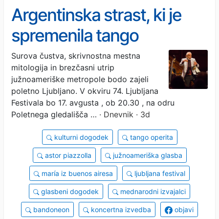
Argentinska strast, ki je
spremenila tango
Surova čustva, skrivnostna mestna
mitologija in brezčasni utrip
južnoameriške metropole bodo zajeli
poletno Ljubljano. V okviru 74. Ljubljana
Festivala bo 17. avgusta , ob 20.30 , na odru
Poletnega gledališča …
· Dnevnik · 3d
kulturni dogodek
tango operita
astor piazzolla
južnoameriška glasba
maría iz buenos airesa
ljubljana festival
glasbeni dogodek
mednarodni izvajalci
bandoneon
koncertna izvedba
objavi