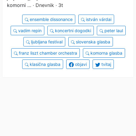
komorni …
· Dnevnik · 3t
ensemble dissonance
istván várdai
vadim repin
koncertni dogodki
peter laul
ljubljana festival
slovenska glasba
franz liszt chamber orchestra
komorna glasba
klasična glasba
objavi
tvitaj