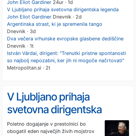
John Eliot Gardiner
24ur · 1d
V Ljubljano prihaja svetovna dirigentska legenda
John Eliot Gardiner
Dnevnik · 2d
Argentinska strast, ki je spremenila tango
Dnevnik · 3d
Dva večera vrhunske evropske glasbene dediščine
Dnevnik · 1t
István Várdai, dirigent: "Trenutki pristne spontanosti
so najbolj nepozabni, ker jih ni mogoče načrtovati"
Metropolitan.si · 2t
V Ljubljano prihaja
svetovna dirigentska
legenda John Eliot
Poletno dogajanje v prestolnici bo
obogatil eden največjih živih mojstrov
Gardiner