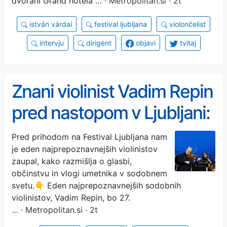
dvorani Grand hotela …
· Metropolitan.si · 2t
istván várdai
festival ljubljana
violončelist
intervju
dirigent
objavi
tvitaj
Znani violinist Vadim Repin
pred nastopom v Ljubljani:
"Lepota izvajanja klasične
Pred prihodom na Festival Ljubljana nam
je eden najprepoznavnejših violinistov
glasbe je ustvariti dialog,
zaupal, kako razmišlja o glasbi,
pogovor!"
občinstvu in vlogi umetnika v sodobnem
svetu.👇 Eden najprepoznavnejših sodobnih
violinistov, Vadim Repin, bo 27.
…
· Metropolitan.si · 2t