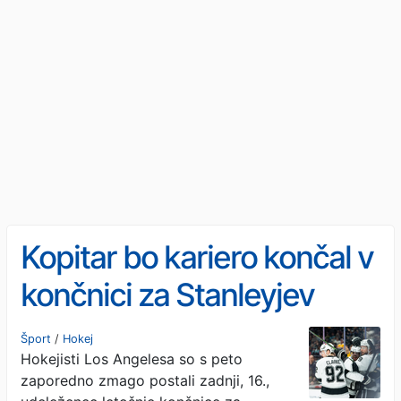
Kopitar bo kariero končal v
končnici za Stanleyjev
pokal!
Šport
/
Hokej
Hokejisti Los Angelesa so s peto
zaporedno zmago postali zadnji, 16.,