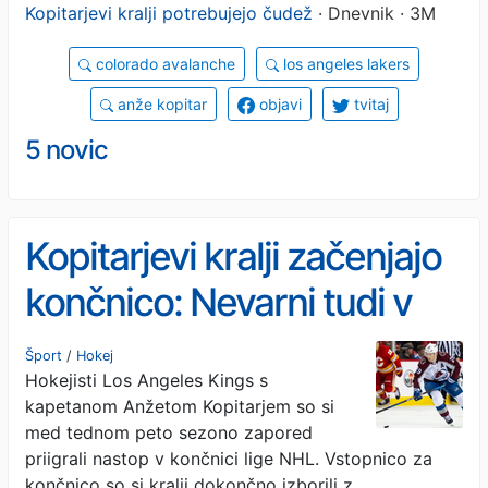
Kopitarjevi kralji potrebujejo čudež
· Dnevnik · 3M
colorado avalanche
los angeles lakers
anže kopitar
objavi
tvitaj
5 novic
Kopitarjevi kralji začenjajo
končnico: Nevarni tudi v
vlogi avtsajderjev
Šport
/
Hokej
Hokejisti Los Angeles Kings s
kapetanom Anžetom Kopitarjem so si
med tednom peto sezono zapored
priigrali nastop v končnici lige NHL. Vstopnico za
končnico so si kralji dokončno izborili z