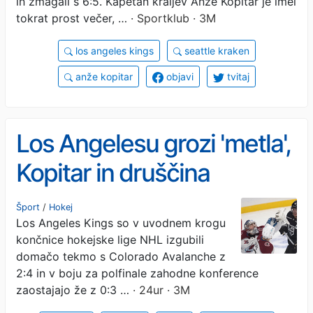
in zmagali s 6:5. Kapetan kraljev Anže Kopitar je imel
tokrat prost večer, …
· Sportklub · 3M
los angeles kings
seattle kraken
anže kopitar
objavi
tvitaj
Los Angelesu grozi 'metla',
Kopitar in druščina
zaostajajo z 0:3 v zmagah
Šport
/
Hokej
Los Angeles Kings so v uvodnem krogu
končnice hokejske lige NHL izgubili
domačo tekmo s Colorado Avalanche z
2:4 in v boju za polfinale zahodne konference
zaostajajo že z 0:3 …
· 24ur · 3M