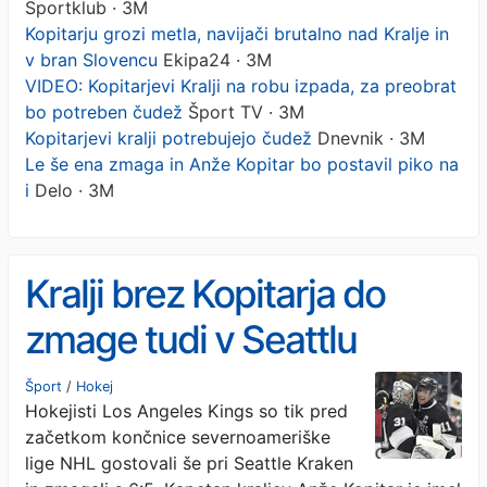
Sportklub · 3M
Kopitarju grozi metla, navijači brutalno nad Kralje in
v bran Slovencu
Ekipa24 · 3M
VIDEO: Kopitarjevi Kralji na robu izpada, za preobrat
bo potreben čudež
Šport TV · 3M
Kopitarjevi kralji potrebujejo čudež
Dnevnik · 3M
Le še ena zmaga in Anže Kopitar bo postavil piko na
i
Delo · 3M
Kralji brez Kopitarja do
zmage tudi v Seattlu
Šport
/
Hokej
Hokejisti Los Angeles Kings so tik pred
začetkom končnice severnoameriške
lige NHL gostovali še pri Seattle Kraken