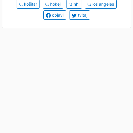
košitar
hokej
nhl
los angeles
objavi
tvitaj