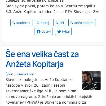
udeleženec letošnje končnice za
Stanleyjev pokal, potem ko so v Seattlu zmagali s
5:3. Anže Kopitar ta teden še …
· RTV Slovenija · 3M
končnica
hokej
nhl
anže kopitar
objavi
tvitaj
Še ena velika čast za
Anžeta Kopitarja
Šport
/
Zimski športi
Slovenski hokejski as Anže Kopitar, ki
nastopa v svoji 20., zadnji sezoni
severnoameriške lige NHL, je nominiran
za novo nagrado. Združenje ameriških hokejskih
novinarjev (PHWA) je Slovenca nominiralo za