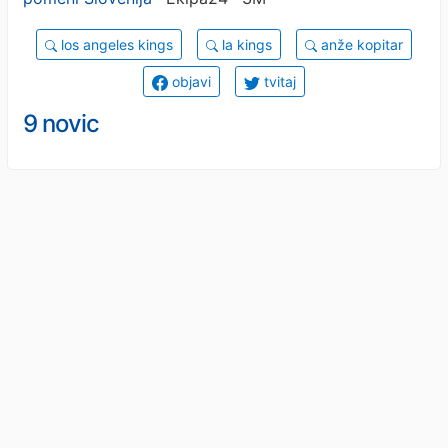
los angeles kings
la kings
anže kopitar
objavi
tvitaj
9 novic