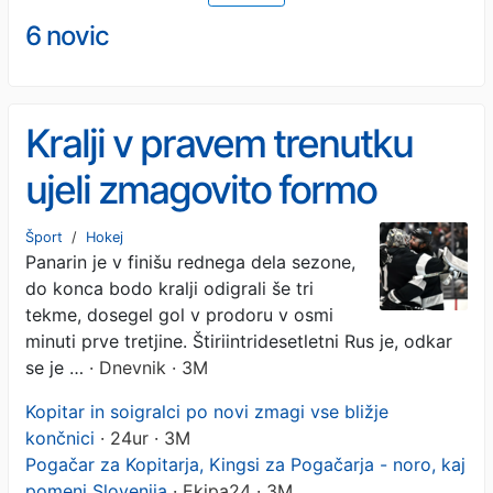
6 novic
Kralji v pravem trenutku
ujeli zmagovito formo
Šport
/
Hokej
Panarin je v finišu rednega dela sezone,
do konca bodo kralji odigrali še tri
tekme, dosegel gol v prodoru v osmi
minuti prve tretjine. Štiriintridesetletni Rus je, odkar
se je …
· Dnevnik · 3M
Kopitar in soigralci po novi zmagi vse bližje
končnici
· 24ur · 3M
Pogačar za Kopitarja, Kingsi za Pogačarja - noro, kaj
pomeni Slovenija
· Ekipa24 · 3M