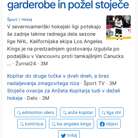
garderobe in požel stoječe
ovacije
Šport
/
Hokej
V severnoameriški hokejski ligi potekajo
še zadnje tekme rednega dela sezone
lige NHL. Kalifornijska ekipa Los Angeles
Kings je na predzadnjem gostovanju izgubila po
podaljšku v Vancouvru proti tamkajšnjim Canucks
…
· Žurnal24 · 3M
Kopitar do druge točke v dveh dneh, a brez
nadaljevanja zmagovitega niza
· Šport TV · 3M
Stoječe ovacije za Anžeta Kopitarja tudi v deželi
hokeja
· Delo · 3M
edmonton oilers
anže kopitar
liga nhl
končnica
los angeles kings
objavi
tvitaj