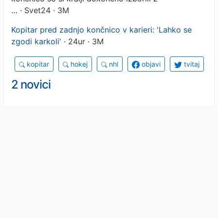
…
· Svet24 · 3M
Kopitar pred zadnjo končnico v karieri: 'Lahko se
zgodi karkoli'
· 24ur · 3M
kopitar
hokej
nhl
objavi
tvitaj
2 novici