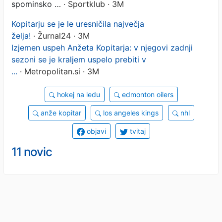
spominsko …
· Sportklub · 3M
Kopitarju se je le uresničila največja
želja!
· Žurnal24 · 3M
Izjemen uspeh Anžeta Kopitarja: v njegovi zadnji
sezoni se je kraljem uspelo prebiti v
...
· Metropolitan.si · 3M
hokej na ledu
edmonton oilers
anže kopitar
los angeles kings
nhl
objavi
tvitaj
11 novic