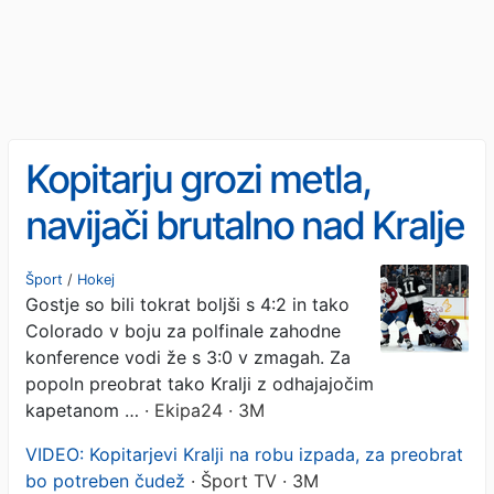
Kopitarju grozi metla,
navijači brutalno nad Kralje
in v bran Slovencu
Šport
/
Hokej
Gostje so bili tokrat boljši s 4:2 in tako
Colorado v boju za polfinale zahodne
konference vodi že s 3:0 v zmagah. Za
popoln preobrat tako Kralji z odhajajočim
kapetanom …
· Ekipa24 · 3M
VIDEO: Kopitarjevi Kralji na robu izpada, za preobrat
bo potreben čudež
· Šport TV · 3M