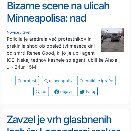
Bizarne scene na ulicah
Minneapolisa: nad
policiste z erotičnimi
Novice
/
Svet
Policija je aretirala več protestnikov in
igračami
prekinila shod ob obeležitvi meseca dni
od smrti Renee Good, ki jo je ubil agent
ICE. Nekaj tednov kasneje so agenti ubili še Alexa
…
· 24ur · 5M
protest
minneapolis
erotične igrače
ice
objavi
tvitaj
Zavzel je vrh glasbnenih