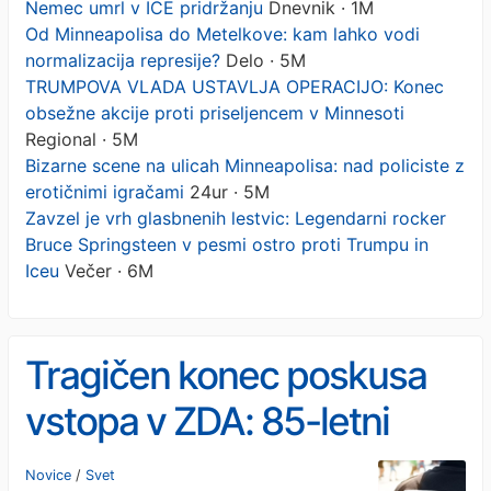
Nemec umrl v ICE pridržanju
Dnevnik · 1M
Od Minneapolisa do Metelkove: kam lahko vodi
normalizacija represije?
Delo · 5M
TRUMPOVA VLADA USTAVLJA OPERACIJO: Konec
obsežne akcije proti priseljencem v Minnesoti
Regional · 5M
Bizarne scene na ulicah Minneapolisa: nad policiste z
erotičnimi igračami
24ur · 5M
Zavzel je vrh glasbnenih lestvic: Legendarni rocker
Bruce Springsteen v pesmi ostro proti Trumpu in
Iceu
Večer · 6M
Tragičen konec poskusa
vstopa v ZDA: 85-letni
Nemec umrl v ICE
Novice
/
Svet