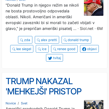
"Donald Trump in njegov režim se nikoli
ne bosta prostovoljno odpovedala
oblasti. Nikoli. Američani in ameriški
evropski zavezniki bi si morali to začeti vbijati v
glavo," je prepričan ameriški pisatelj …
· Siol.net · 6M
zda
alex pretti
donald trump
lee siegel
ice
renee good
objavi
tvitaj
TRUMP NAKAZAL
'MEHKEJŠI' PRISTOP
GLEDE PRISELJEVANJA:
Novice
/
Svet
Ameriški predsednik Donald Trump je