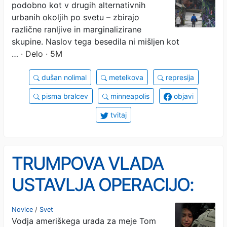
podobno kot v drugih alternativnih
urbanih okoljih po svetu – zbirajo
različne ranljive in marginalizirane
skupine. Naslov tega besedila ni mišljen kot
…
· Delo · 5M
dušan nolimal
metelkova
represija
pisma bralcev
minneapolis
objavi
tvitaj
TRUMPOVA VLADA
USTAVLJA OPERACIJO:
Konec obsežne akcije proti
Novice
/
Svet
Vodja ameriškega urada za meje Tom