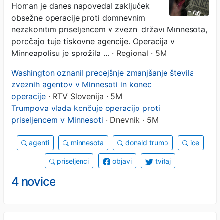
priseljencem v Minnesoti
Homan je danes napovedal zaključek
obsežne operacije proti domnevnim
nezakonitim priseljencem v zvezni državi Minnesota,
poročajo tuje tiskovne agencije. Operacija v
Minneapolisu je sprožila …
· Regional · 5M
Washington oznanil precejšnje zmanjšanje števila
zveznih agentov v Minnesoti in konec
operacije
· RTV Slovenija · 5M
Trumpova vlada končuje operacijo proti
priseljencem v Minnesoti
· Dnevnik · 5M
agenti
minnesota
donald trump
ice
priseljenci
objavi
tvitaj
4 novice