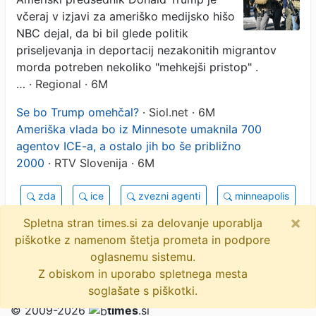
Po smrti dveh državljanov
včeraj v izjavi za ameriško medijsko hišo
poskuša umiriti razmere
NBC dejal, da bi bil glede politik
priseljevanja in deportacij nezakonitih migrantov
morda potreben nekoliko "mehkejši pristop" .
…
· Regional · 6M
Se bo Trump omehčal?
· Siol.net · 6M
Ameriška vlada bo iz Minnesote umaknila 700
agentov ICE-a, a ostalo jih bo še približno
2000
· RTV Slovenija · 6M
zda
ice
zvezni agenti
minneapolis
×
cbp
objavi
tvitaj
Spletna stran times.si za delovanje uporablja
piškotke z namenom štetja prometa in podpore
10 novic
oglasnemu sistemu.
Z obiskom in uporabo spletnega mesta
soglašate s piškotki.
© 2009-2026
times
.si