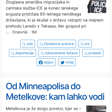
Zloglasna ameriška migracijska in
pridržanju
carinska služba ICE je konec lanskega
avgusta pridržala 85-letnega nemškega
državljana, ki je skušal v državo vstopiti na mejnem
prehodu Laredo v Teksasu. Ker gospod pri
…
· Dnevnik · 1M
zda
človekove pravice
ice
deportacije
zdravstvene težave
protesti
objavi
tvitaj
Od Minneapolisa do
Metelkove: kam lahko vodi
normalizacija represije?
Metelkova je že dolgo prostor, kjer se –