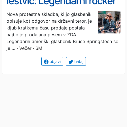
lestvic: Legendarni rocker
Bruce Springsteen v
Nova protestna skladba, ki jo glasbenik
opisuje kot odgovor na državni teror, je
pesmi ostro proti Trumpu
kljub kratkemu času prodaje postala
in Iceu
najbolje prodajana pesem v ZDA.
Legendarni ameriški glasbenik Bruce Springsteen se
je …
· Večer · 6M
objavi
tvitaj