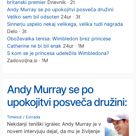
britanski premier
Dnevnik · 2t
Andy Murray se po upokojitvi posveča družini:
Veliko sem bil odsoten
24ur · 3t
Sinnerju uspelo nekaj velikega, velika tudi nagrada
Delo · 3t
Oboževalka tenisa: Wimbledon brez princese
Catherine ne bi bil enak
24ur · 1M
S kom se je princesa udeležila Wimbledona?
Zadovoljna.si · 1M
Andy Murray se po
upokojitvi posveča družini:
Veliko sem bil odsoten
Timeout
/
Estrada
Nekdanji teniški igralec Andy Murray je v
novem intervjuju dejal, da mu je življenje