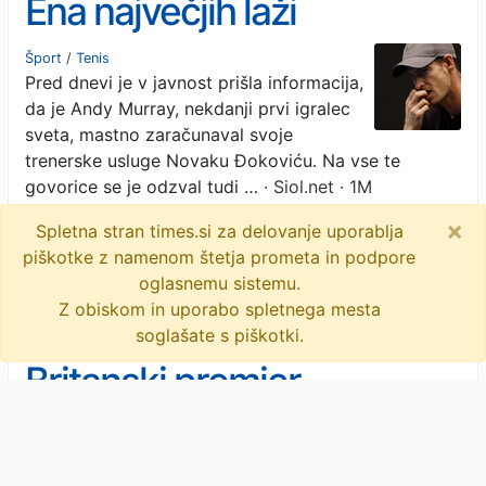
Ena največjih laži
Šport
/
Tenis
Pred dnevi je v javnost prišla informacija,
da je Andy Murray, nekdanji prvi igralec
sveta, mastno zaračunaval svoje
trenerske usluge Novaku Đokoviću. Na vse te
govorice se je odzval tudi …
· Siol.net · 1M
×
Spletna stran times.si za delovanje uporablja
novak đoković
andy murray
wimbledon
piškotke z namenom štetja prometa in podpore
objavi
tvitaj
oglasnemu sistemu.
Z obiskom in uporabo spletnega mesta
soglašate s piškotki.
Britanski premier
preizkuša zvestobo
svojega kabineta po volilni
Zavrnitev Keira Starmerja , da bi po