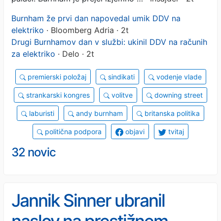
Burnham že prvi dan napovedal umik DDV na
elektriko
· Bloomberg Adria · 2t
Drugi Burnhamov dan v službi: ukinil DDV na računih
za elektriko
· Delo · 2t
premierski položaj
sindikati
vodenje vlade
strankarski kongres
volitve
downing street
laburisti
andy burnham
britanska politika
politična podpora
objavi
tvitaj
32 novic
Jannik Sinner ubranil