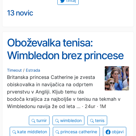
tvitaj
13 novic
Oboževalka tenisa:
Wimbledon brez princese
Catherine ne bi bil enak
Timeout
/
Estrada
Britanska princesa Catherine je zvesta
obiskovalka in navijačica na odprtem
prvenstvu v Angliji. Kljub temu da
bodoča kraljica za najboljše v tenisu na tekmah v
Wimbledonu navija že od leta …
· 24ur · 1M
turnir
wimbledon
tenis
kate middleton
princesa catherine
objavi