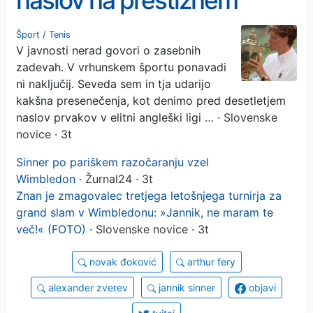
naslov na prestižnem
turnirju, nasmejana je bila
Šport
/
Tenis
V javnosti nerad govori o zasebnih
tudi njegova ljubezen
zadevah. V vrhunskem športu ponavadi
ni naključij. Seveda sem in tja udarijo
kakšna presenečenja, kot denimo pred desetletjem
naslov prvakov v elitni angleški ligi …
· Slovenske
novice · 3t
Sinner po pariškem razočaranju vzel
Wimbledon
· Žurnal24 · 3t
Znan je zmagovalec tretjega letošnjega turnirja za
grand slam v Wimbledonu: »Jannik, ne maram te
več!« (FOTO)
· Slovenske novice · 3t
novak đoković
arthur fery
alexander zverev
jannik sinner
objavi