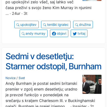
po upokojitvi zelo všeč, saj lahko več
časa preživi s svojo ženo Kim Murray in njunimi
…
· 24ur · 3t
upokojitev
teniški igralec
družina
andy murray
objavi
tvitaj
Sedmi v desetletju:
Starmer odstopil, Burnham
pa kot običajno prevzel
Novice
/
Svet
Andy Burnham je postal sedmi britanski
položaj - brez volitev
premier v zgolj enem desetletju; uradno
je prevzel funkcijo v ponedeljek na
srečanju s kraljem Charlesom III. v Buckinghamski
palači. Burnham je prejel izjemno …
· Insajder · 2t