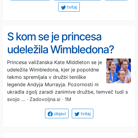
tvitaj
S kom se je princesa
udeležila Wimbledona?
Princesa valižanska Kate Middleton se je
udeležila Wimbledona, kjer je popoldne
tekmo spremljala v družbi teniške
legende Andyja Murrayja. Pozornosti ni
ukradla zgolj zaradi zanimive družbe, temveč tudi s
svojo …
· Zadovoljna.si · 1M
objavi
tvitaj