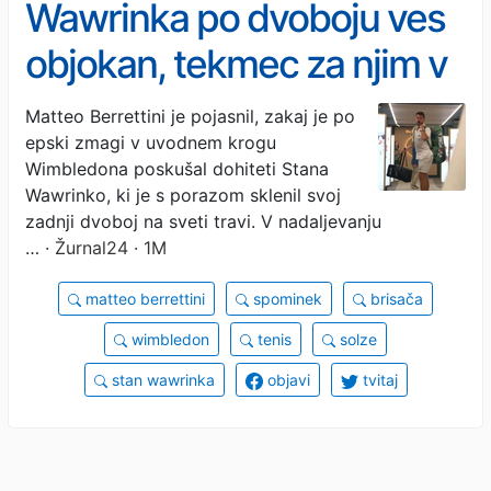
Wawrinka po dvoboju ves
objokan, tekmec za njim v
garderobo
Matteo Berrettini je pojasnil, zakaj je po
epski zmagi v uvodnem krogu
Wimbledona poskušal dohiteti Stana
Wawrinko, ki je s porazom sklenil svoj
zadnji dvoboj na sveti travi. V nadaljevanju
…
· Žurnal24 · 1M
matteo berrettini
spominek
brisača
wimbledon
tenis
solze
stan wawrinka
objavi
tvitaj