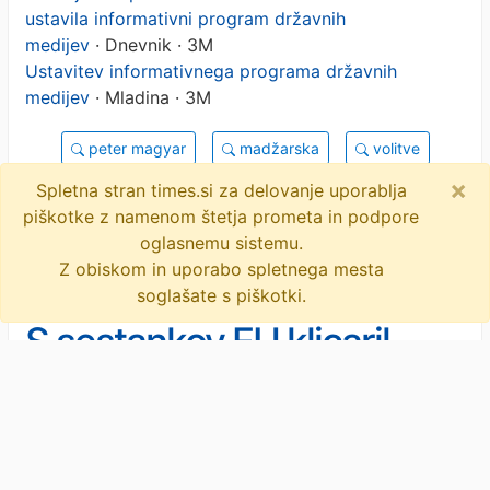
ustavila informativni program državnih
medijev
· Dnevnik · 3M
Ustavitev informativnega programa državnih
medijev
· Mladina · 3M
peter magyar
madžarska
volitve
×
fidesz
viktor orban
objavi
tvitaj
Spletna stran times.si za delovanje uporablja
piškotke z namenom štetja prometa in podpore
9 novic
oglasnemu sistemu.
Z obiskom in uporabo spletnega mesta
soglašate s piškotki.
S sestankov EU klicaril
Lavrova?
Novice
/
Svet
Madžarska volilna kampanja se
stopnjuje, politično ozračje pa se