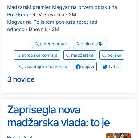
Madžarski premier Magyar na prvem obisku na
Poljskem
· RTV Slovenija · 2M
Magyar na Poljskem poskuša resetirati
odnose
· Dnevnik · 2M
peter magyar
diplomacija
evropska komisija
madžarska
poljska
višegrajska četverica
objavi
tvitaj
3 novice
Zaprisegla nova
madžarska vlada: to je
njen glavni cilj
Novice
/
Svet