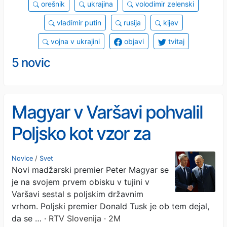
orešnik
ukrajina
volodimir zelenski
vladimir putin
rusija
kijev
vojna v ukrajini
objavi
tvitaj
5 novic
Magyar v Varšavi pohvalil
Poljsko kot vzor za
Madžarsko
Novice
/
Svet
Novi madžarski premier Peter Magyar se
je na svojem prvem obisku v tujini v
Varšavi sestal s poljskim državnim
vrhom. Poljski premier Donald Tusk je ob tem dejal,
da se …
· RTV Slovenija · 2M