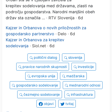
krepitev sodelovanja med državama, zlasti na
področju gospodarstva. Narodni manjšini obeh
držav sta označila …
· RTV Slovenija · 6d
Kajzer in Orbanova o novih priložnostih za
gospodarsko partnerstvo
· Delo · 6d
Kajzer in Orbanova za krepitev
sodelovanja
· Siol.net · 6d
politični dialog
slovenija
pravice narodnih skupnosti
investicije
evropska unija
madžarska
gospodarsko sodelovanje
mednarodni odnosi
čezmejno sodelovanje
infrastruktura
objavi
tvitaj