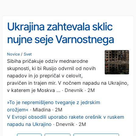
Ukrajina zahtevala sklic
nujne seje Varnostnega
sveta ZN
Novice
/
Svet
Sibiha pričakuje odziv mednarodne
skupnosti, ki bi Rusijo odvrnil od novih
napadov in jo prepričal v celovit,
pravičen in trajen mir. V nočnem napadu na Ukrajino,
v katerem je Moskva …
· Dnevnik · 2M
»To je nepremišljeno tveganje z jedrskim
orožjem«
· Mladina · 2M
V Evropi obsodili uporabo rakete orešnik v ruskem
napadu na Ukrajino
· Dnevnik · 2M