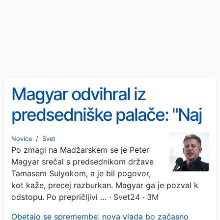
Magyar odvihral iz
predsedniške palače: "Naj
takoj odstopi"
Novice
/
Svet
Po zmagi na Madžarskem se je Peter
Magyar srečal s predsednikom države
Tamasem Sulyokom, a je bil pogovor,
kot kaže, precej razburkan. Magyar ga je pozval k
odstopu. Po prepričljivi …
· Svet24 · 3M
Obetajo se spremembe: nova vlada bo začasno