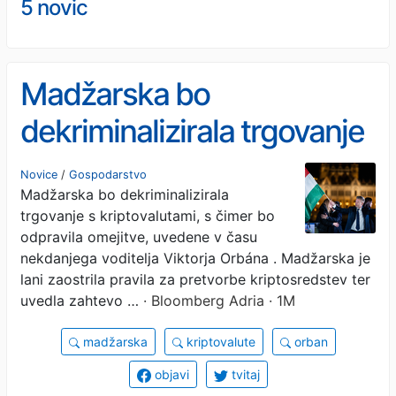
5 novic
Madžarska bo
dekriminalizirala trgovanje
s kriptovalutami
Novice
/
Gospodarstvo
Madžarska bo dekriminalizirala
trgovanje s kriptovalutami, s čimer bo
odpravila omejitve, uvedene v času
nekdanjega voditelja Viktorja Orbána . Madžarska je
lani zaostrila pravila za pretvorbe kriptosredstev ter
uvedla zahtevo …
· Bloomberg Adria · 1M
madžarska
kriptovalute
orban
objavi
tvitaj