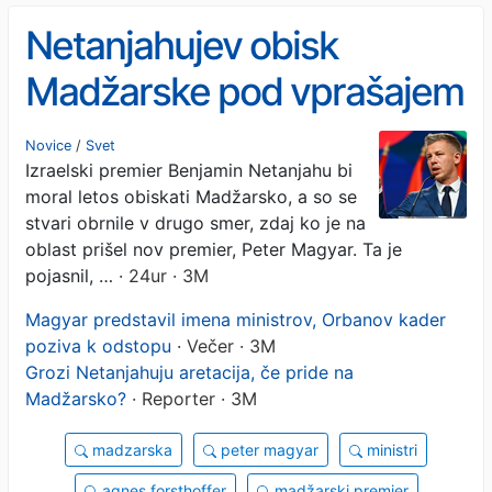
Netanjahujev obisk
Madžarske pod vprašajem
po političnem preobratu
Novice
/
Svet
Izraelski premier Benjamin Netanjahu bi
moral letos obiskati Madžarsko, a so se
stvari obrnile v drugo smer, zdaj ko je na
oblast prišel nov premier, Peter Magyar. Ta je
pojasnil, …
· 24ur · 3M
Magyar predstavil imena ministrov, Orbanov kader
poziva k odstopu
· Večer · 3M
Grozi Netanjahuju aretacija, če pride na
Madžarsko?
· Reporter · 3M
madzarska
peter magyar
ministri
agnes forsthoffer
madžarski premier