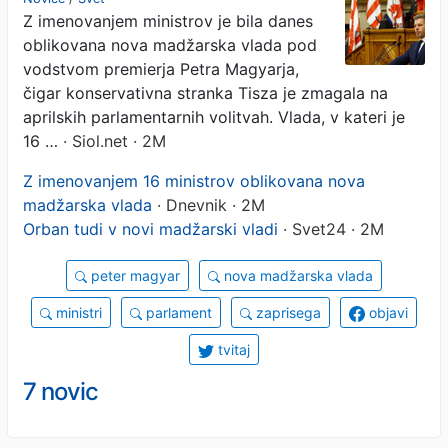
Z imenovanjem ministrov je bila danes
oblikovana nova madžarska vlada pod
vodstvom premierja Petra Magyarja,
čigar konservativna stranka Tisza je zmagala na
aprilskih parlamentarnih volitvah. Vlada, v kateri je
16 …
· Siol.net · 2M
Z imenovanjem 16 ministrov oblikovana nova
madžarska vlada
· Dnevnik · 2M
Orban tudi v novi madžarski vladi
· Svet24 · 2M
peter magyar
nova madžarska vlada
ministri
parlament
zaprisega
objavi
tvitaj
7 novic