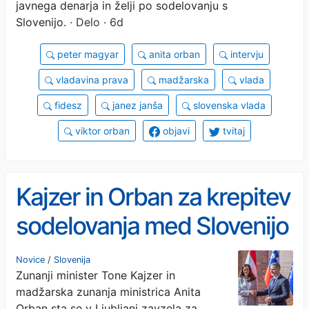
javnega denarja in želji po sodelovanju s
Slovenijo.
· Delo · 6d
peter magyar
anita orban
intervju
vladavina prava
madžarska
vlada
fidesz
janez janša
slovenska vlada
viktor orban
objavi
tvitaj
Kajzer in Orban za krepitev
sodelovanja med Slovenijo
in Madžarsko
Novice
/
Slovenija
Zunanji minister Tone Kajzer in
madžarska zunanja ministrica Anita
Orban sta se v Ljubljani zavzela za