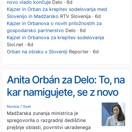
novo vlado končuje
Delo · 6d
Kajzer in Orban za krepitev sodelovanja med
Slovenijo in Madžarsko
RTV Slovenija · 6d
Kajzer in Orbanova o novih priložnostih za
gospodarsko partnerstvo
Delo · 6d
Kajzer in Orbanova za krepitev sodelovanja
Siol.net · 6d
Orban na obisku v Sloveniji
Reporter · 6d
Anita Orbán za Delo: To, na
kar namigujete, se z novo
vlado končuje
Novice
/
Svet
Madžarska zunanja ministrica je
spregovorila o razgradnji dediščine
prejšnje oblasti, povrnitvi ukradenega