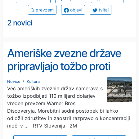
prevzem
objavi
tvitaj
2 novici
Ameriške zvezne države
pripravljajo tožbo proti
Paramountovemu
Novice
/
Kultura
Več ameriških zveznih držav namerava s
prevzemu Warner Brosa
tožbo izpodbijati 110 milijard dolarjev
vreden prevzem Warner Bros
Discoveryja. Morebitni sodni postopek bi lahko
odložil združitev in zaostril razpravo o koncentraciji
moči v …
· RTV Slovenija · 2M