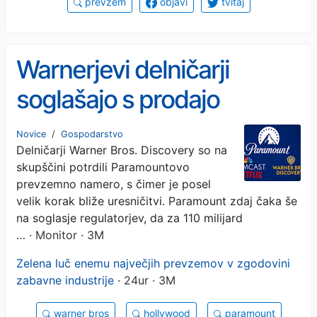
prevzem
objavi
tvitaj
Warnerjevi delničarji
soglašajo s prodajo
Paramountu
Novice
/
Gospodarstvo
Delničarji Warner Bros. Discovery so na
skupščini potrdili Paramountovo
prevzemno namero, s čimer je posel
velik korak bliže uresničitvi. Paramount zdaj čaka še
na soglasje regulatorjev, da za 110 milijard
…
· Monitor · 3M
Zelena luč enemu največjih prevzemov v zgodovini
zabavne industrije
· 24ur · 3M
warner bros
hollywood
paramount