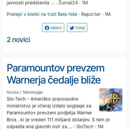
javnosti predstavila …
· Žurnal24 · 1M
Pretepi v kletki na trati Bele hiše
· Reporter · 1M
objavi
tvitaj
2 novici
Paramountov prevzem
Warnerja čedalje bliže
Novice
/
Tehnologija
Slo-Tech - Ameriško pravosodno
ministrstvo je včeraj izdalo soglasje za
Paramountov prevzem podjetja Warner
Bros , ki je vreden 111 milijard dolarjev. S tem je
odpadla ena glavnih ovir za …
· SloTech · 1M