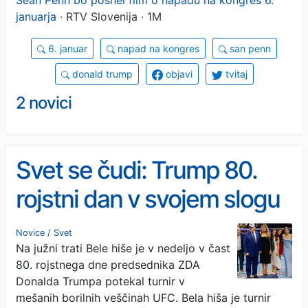
januarja
· RTV Slovenija · 1M
6. januar
napad na kongres
san penn
donald trump
objavi
tvitaj
2 novici
Svet se čudi: Trump 80.
rojstni dan v svojem slogu
praznoval pred Belo hišo
Novice
/
Svet
Na južni trati Bele hiše je v nedeljo v čast
80. rojstnega dne predsednika ZDA
Donalda Trumpa potekal turnir v
mešanih borilnih veščinah UFC. Bela hiša je turnir