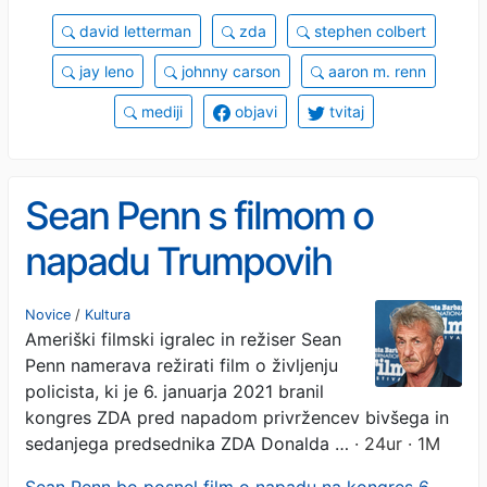
david letterman
zda
stephen colbert
jay leno
johnny carson
aaron m. renn
mediji
objavi
tvitaj
Sean Penn s filmom o
napadu Trumpovih
privržencev na ameriški
Novice
/
Kultura
Ameriški filmski igralec in režiser Sean
kongres
Penn namerava režirati film o življenju
policista, ki je 6. januarja 2021 branil
kongres ZDA pred napadom privržencev bivšega in
sedanjega predsednika ZDA Donalda …
· 24ur · 1M
Sean Penn bo posnel film o napadu na kongres 6.