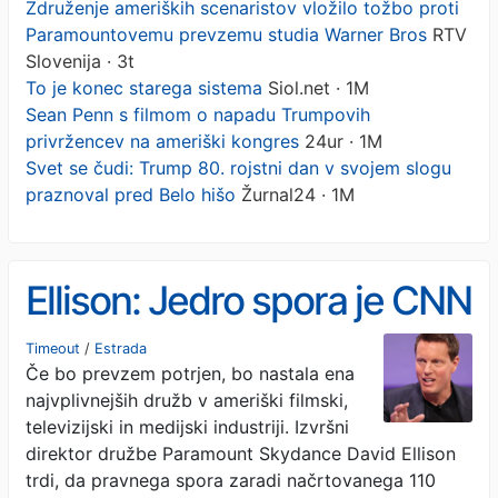
Združenje ameriških scenaristov vložilo tožbo proti
Paramountovemu prevzemu studia Warner Bros
RTV
Slovenija · 3t
To je konec starega sistema
Siol.net · 1M
Sean Penn s filmom o napadu Trumpovih
privržencev na ameriški kongres
24ur · 1M
Svet se čudi: Trump 80. rojstni dan v svojem slogu
praznoval pred Belo hišo
Žurnal24 · 1M
Ellison: Jedro spora je CNN
Timeout
/
Estrada
Če bo prevzem potrjen, bo nastala ena
najvplivnejših družb v ameriški filmski,
televizijski in medijski industriji. Izvršni
direktor družbe Paramount Skydance David Ellison
trdi, da pravnega spora zaradi načrtovanega 110