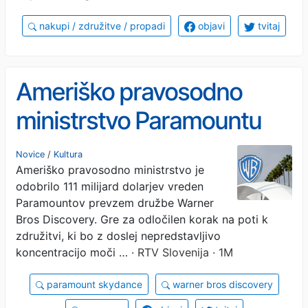
nakupi / združitve / propadi
objavi
tvitaj
Ameriško pravosodno
ministrstvo Paramountu
odobrilo prevzem studia
Novice
/
Kultura
Ameriško pravosodno ministrstvo je
Warner Bros
odobrilo 111 milijard dolarjev vreden
Paramountov prevzem družbe Warner
Bros Discovery. Gre za odločilen korak na poti k
združitvi, ki bo z doslej nepredstavljivo
koncentracijo moči …
· RTV Slovenija · 1M
paramount skydance
warner bros discovery