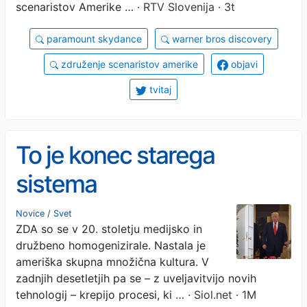
scenaristov Amerike …
· RTV Slovenija · 3t
paramount skydance
warner bros discovery
združenje scenaristov amerike
objavi
tvitaj
To je konec starega
sistema
Novice
/
Svet
ZDA so se v 20. stoletju medijsko in
družbeno homogenizirale. Nastala je
ameriška skupna množična kultura. V
zadnjih desetletjih pa se – z uveljavitvijo novih
tehnologij – krepijo procesi, ki …
· Siol.net · 1M