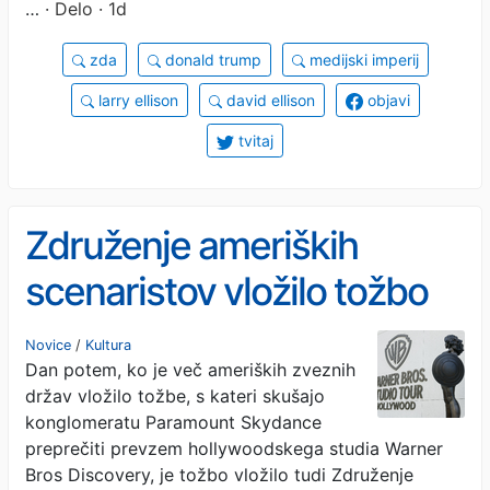
…
· Delo · 1d
zda
donald trump
medijski imperij
larry ellison
david ellison
objavi
tvitaj
Združenje ameriških
scenaristov vložilo tožbo
proti Paramountovemu
Novice
/
Kultura
Dan potem, ko je več ameriških zveznih
prevzemu studia Warner
držav vložilo tožbe, s kateri skušajo
Bros
konglomeratu Paramount Skydance
preprečiti prevzem hollywoodskega studia Warner
Bros Discovery, je tožbo vložilo tudi Združenje