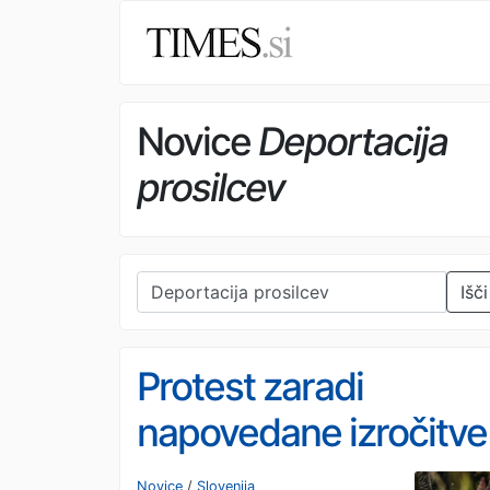
Novice
Deportacija
prosilcev
Išči
Protest zaradi
napovedane izročitve
prosilcev za azil
Novice
/
Slovenija