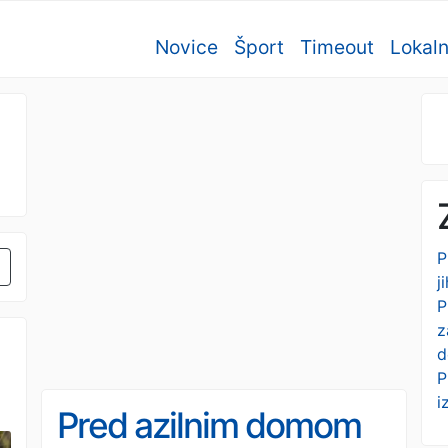
Novice
Šport
Timeout
Lokal
P
j
P
z
d
P
i
Pred azilnim domom