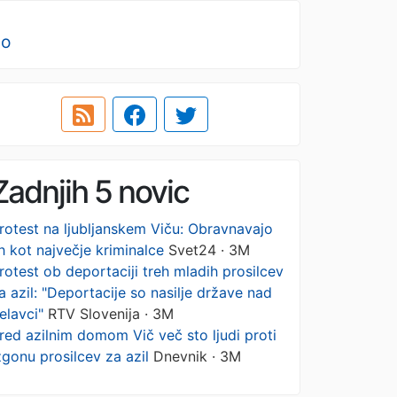
no
Zadnjih 5 novic
rotest na ljubljanskem Viču: Obravnavajo
ih kot največje kriminalce
Svet24 · 3M
rotest ob deportaciji treh mladih prosilcev
a azil: "Deportacije so nasilje države nad
elavci"
RTV Slovenija · 3M
red azilnim domom Vič več sto ljudi proti
zgonu prosilcev za azil
Dnevnik · 3M