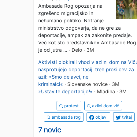
Ambasada Rog opozarja na
zgrešeno migracijsko in
nehumano politiko. Notranje
ministrstvo odgovarja, da ne gre za
deportacije, ampak za zakonite predaje.
Več kot sto predstavnikov Ambasade Rog
je od jutra …
· Delo · 3M
Aktivisti blokirali vhod v azilni dom na Vič
nasprotujejo deportaciji treh prosilcev za
azil: »Smo delavci, ne
kriminalci«
· Slovenske novice · 3M
»Ustavite deportacijo!«
· Mladina · 3M
protest
azilni dom vič
ambasada rog
objavi
tvitaj
7 novic