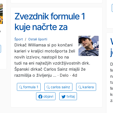
Zvezdnik formule 1
kuje načrte za
o
nadaljevanje kariere
Šport
/
Ostali športi
Dirkač Williamsa si po končani
karieri v kraljici motošporta želi
novih izzivov, nastopil bo na
tudi na eni najtežjih vzdržljivostnih dirk.
D
Španski dirkač Carlos Sainz mlajši že
M
razmišlja o življenju …
· Delo · 4d
n
t
formula 1
carlos sainz
kariera
M
k
objavi
tvitaj
z