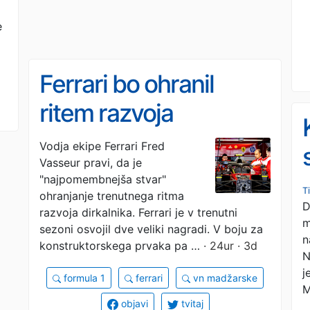
e
Ferrari bo ohranil
ritem razvoja
dirkalnika
Vodja ekipe Ferrari Fred
Vasseur pravi, da je
"najpomembnejša stvar"
T
ohranjanje trenutnega ritma
D
razvoja dirkalnika. Ferrari je v trenutni
m
sezoni osvojil dve veliki nagradi. V boju za
n
konstruktorskega prvaka pa …
· 24ur · 3d
N
j
formula 1
ferrari
vn madžarske
M
objavi
tvitaj