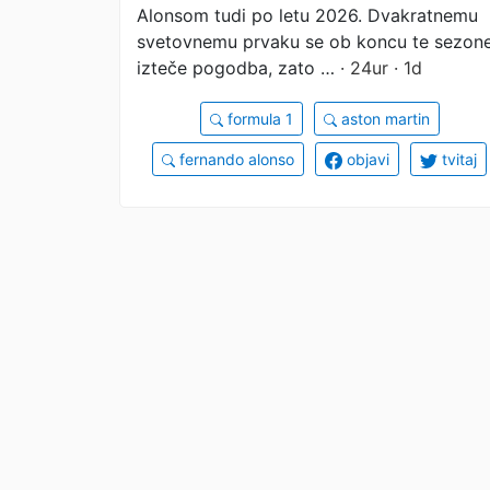
Alonsom tudi po letu 2026. Dvakratnemu
svetovnemu prvaku se ob koncu te sezon
izteče pogodba, zato …
· 24ur · 1d
formula 1
aston martin
fernando alonso
objavi
tvitaj