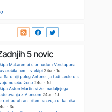
no
Zadnjih 5 novic
kipa McLaren bi s prihodom Verstappna
ovzročila nemir v ekipi
24ur · 1d
a Sardiniji poleg Antonellija tudi Leclerc s
vojo nosečo ženo
24ur · 1d
kipa Aston Martin si želi nadaljnjega
odelovanja z Alonsom
24ur · 1d
errari bo ohranil ritem razvoja dirkalnika
4ur · 3d