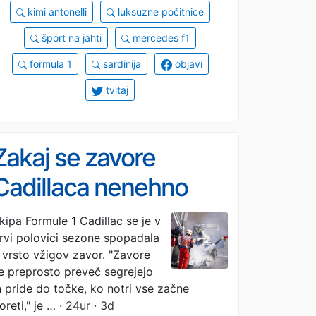
kimi antonelli
luksuzne počitnice
šport na jahti
mercedes f1
formula 1
sardinija
objavi
tvitaj
Zakaj se zavore
Cadillaca nenehno
vžigajo?
kipa Formule 1 Cadillac se je v
rvi polovici sezone spopadala
 vrsto vžigov zavor. "Zavore
e preprosto preveč segrejejo
n pride do točke, ko notri vse začne
oreti," je …
· 24ur · 3d