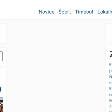
Novice
Šport
Timeout
Lokal
E
p
N
s
a
E
s
F
2