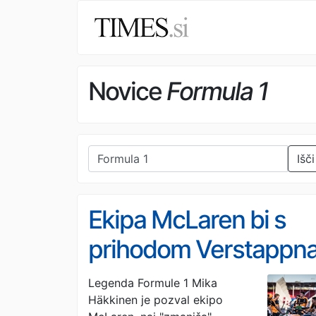
Novice
Formula 1
Išči
Ekipa McLaren bi s
prihodom Verstappn
povzročila nemir v
Legenda Formule 1 Mika
Häkkinen je pozval ekipo
ekipi