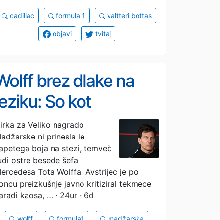
cadillac
formula 1
valtteri bottas
objavi
tvitaj
Wolff brez dlake na
jeziku: So kot
'Telebajski'!
irka za Veliko nagrado
adžarske ni prinesla le
apetega boja na stezi, temveč
udi ostre besede šefa
ercedesa Tota Wolffa. Avstrijec je po
oncu preizkušnje javno kritiziral tekmece
aradi kaosa, …
· 24ur · 6d
wolff
formula1
madžarska