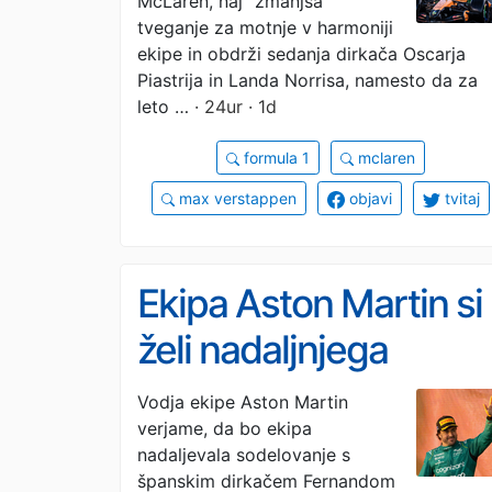
McLaren, naj "zmanjša"
tveganje za motnje v harmoniji
ekipe in obdrži sedanja dirkača Oscarja
Piastrija in Landa Norrisa, namesto da za
leto …
· 24ur · 1d
formula 1
mclaren
max verstappen
objavi
tvitaj
Ekipa Aston Martin si
želi nadaljnjega
sodelovanja z
Vodja ekipe Aston Martin
verjame, da bo ekipa
Alonsom
nadaljevala sodelovanje s
španskim dirkačem Fernandom