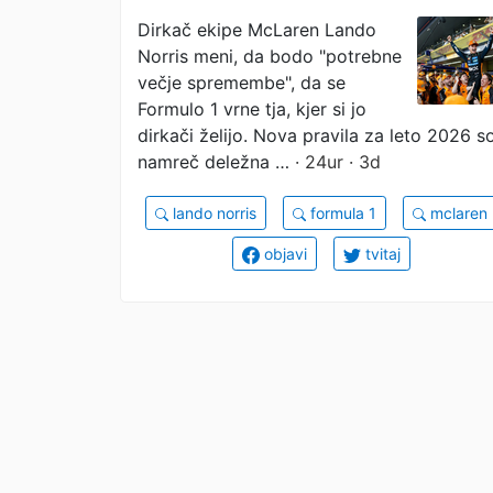
spremembe
Dirkač ekipe McLaren Lando
Norris meni, da bodo "potrebne
večje spremembe", da se
Formulo 1 vrne tja, kjer si jo
dirkači želijo. Nova pravila za leto 2026 s
namreč deležna …
· 24ur · 3d
lando norris
formula 1
mclaren
objavi
tvitaj