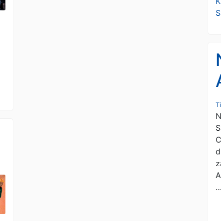
K
S
T
N
S
C
d
z
A