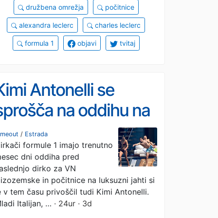
družbena omrežja
počitnice
alexandra leclerc
charles leclerc
formula 1
objavi
tvitaj
Kimi Antonelli se
sprošča na oddihu na
Sardiniji
imeout
/
Estrada
irkači formule 1 imajo trenutno
esec dni oddiha pred
aslednjo dirko za VN
izozemske in počitnice na luksuzni jahti si
e v tem času privoščil tudi Kimi Antonelli.
ladi Italijan, …
· 24ur · 3d