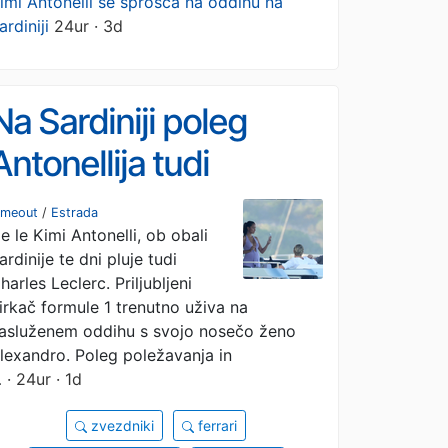
imi Antonelli se sprošča na oddihu na
ardiniji
24ur · 3d
Na Sardiniji poleg
Antonellija tudi
Leclerc s svojo
imeout
/
Estrada
e le Kimi Antonelli, ob obali
nosečo ženo
ardinije te dni pluje tudi
harles Leclerc. Priljubljeni
irkač formule 1 trenutno uživa na
asluženem oddihu s svojo nosečo ženo
lexandro. Poleg poležavanja in
…
· 24ur · 1d
zvezdniki
ferrari