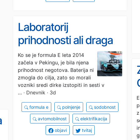
Laboratorij
prihodnosti ali draga
izložba?
Ko se je formula E leta 2014
začela v Pekingu, je bila njena
prihodnost negotova. Baterija ni
zmogla do cilja, zato so morali
vozniki sredi dirke izstopiti in sesti v
…
· Dnevnik · 3d
E
p
formula e
polnjenje
sodobnost
z
a
avtomobilnost
elektrifikacija
s
i
objavi
tvitaj
g