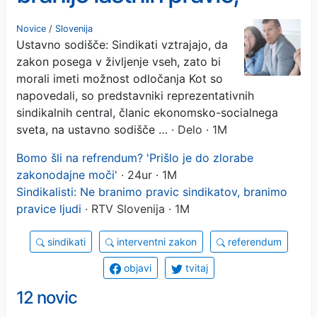
ampak pravice ljudi
Novice
/
Slovenija
Ustavno sodišče: Sindikati vztrajajo, da
zakon posega v življenje vseh, zato bi
morali imeti možnost odločanja Kot so
napovedali, so predstavniki reprezentativnih
sindikalnih central, članic ekonomsko-socialnega
sveta, na ustavno sodišče …
· Delo · 1M
Bomo šli na refrendum? 'Prišlo je do zlorabe
zakonodajne moči'
· 24ur · 1M
Sindikalisti: Ne branimo pravic sindikatov, branimo
pravice ljudi
· RTV Slovenija · 1M
sindikati
interventni zakon
referendum
objavi
tvitaj
12 novic