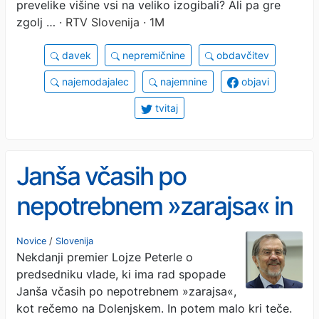
prevelike višine vsi na veliko izogibali? Ali pa gre
zgolj …
· RTV Slovenija · 1M
davek
nepremičnine
obdavčitev
najemodajalec
najemnine
objavi
tvitaj
Janša včasih po
nepotrebnem »zarajsa« in
potem malo kri teče
Novice
/
Slovenija
Nekdanji premier Lojze Peterle o
predsedniku vlade, ki ima rad spopade
Janša včasih po nepotrebnem »zarajsa«,
kot rečemo na Dolenjskem. In potem malo kri teče.