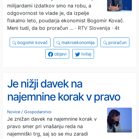
socialnih področjih
milijardami izdatkov smo na robu, a
odgovornost te vlade je, da izpelje
fiskalno leto, poudarja ekonomist Bogomir Kovač.
Meni tudi, da bo proračun …
· RTV Slovenija · 4t
bogomir kovač
makroekonomija
proračun
objavi
tvitaj
Je nižji davek na
najemnine korak v pravo
smer glede "najemniške
Novice
/
Gospodarstvo
Je znižan davek na najemnine korak v
džungle"?
pravo smer pri vnašanju reda na
najemniški trg, saj so se mu zaradi