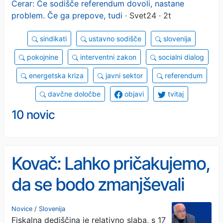
Cerar: Če sodišče referendum dovoli, nastane
problem. Če ga prepove, tudi
· Svet24 · 2t
sindikati
ustavno sodišče
slovenija
pokojnine
interventni zakon
socialni dialog
energetska kriza
javni sektor
referendum
davčne določbe
objavi
tvitaj
10 novic
Kovač: Lahko pričakujemo,
da se bodo zmanjševali
izdatki na občutljivejših
Novice
/
Slovenija
Fiskalna dediščina je relativno slaba, s 17