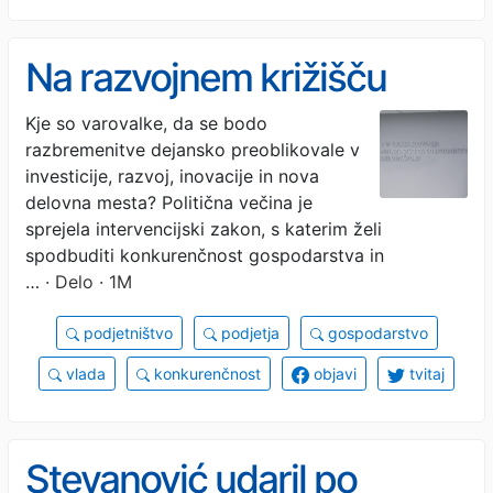
Na razvojnem križišču
Kje so varovalke, da se bodo
razbremenitve dejansko preoblikovale v
investicije, razvoj, inovacije in nova
delovna mesta? Politična večina je
sprejela intervencijski zakon, s katerim želi
spodbuditi konkurenčnost gospodarstva in
…
· Delo · 1M
podjetništvo
podjetja
gospodarstvo
vlada
konkurenčnost
objavi
tvitaj
Stevanović udaril po