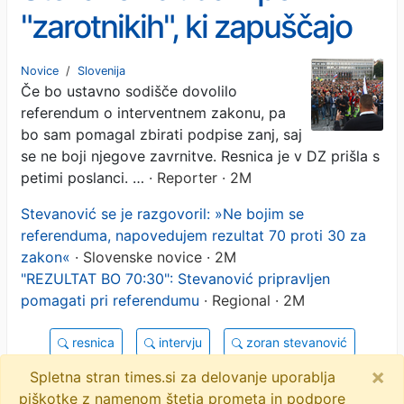
"zarotnikih", ki zapuščajo
Resnico
Novice
/
Slovenija
Če bo ustavno sodišče dovolilo
referendum o interventnem zakonu, pa
bo sam pomagal zbirati podpise zanj, saj
se ne boji njegove zavrnitve. Resnica je v DZ prišla s
petimi poslanci. …
· Reporter · 2M
Stevanović se je razgovoril: »Ne bojim se
referenduma, napovedujem rezultat 70 proti 30 za
zakon«
· Slovenske novice · 2M
"REZULTAT BO 70:30": Stevanović pripravljen
pomagati pri referendumu
· Regional · 2M
resnica
intervju
zoran stevanović
×
objavi
tvitaj
Spletna stran times.si za delovanje uporablja
piškotke z namenom štetja prometa in podpore