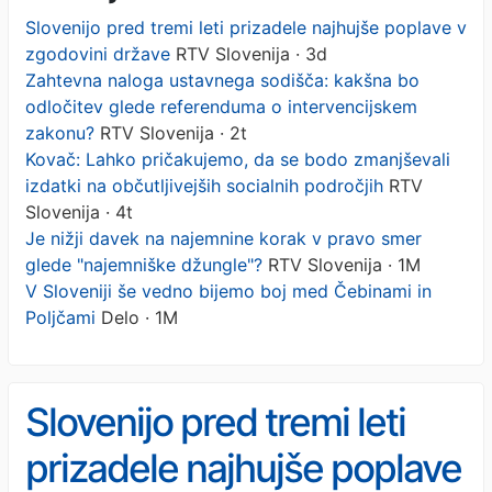
Slovenijo pred tremi leti prizadele najhujše poplave v
zgodovini države
RTV Slovenija · 3d
Zahtevna naloga ustavnega sodišča: kakšna bo
odločitev glede referenduma o intervencijskem
zakonu?
RTV Slovenija · 2t
Kovač: Lahko pričakujemo, da se bodo zmanjševali
izdatki na občutljivejših socialnih področjih
RTV
Slovenija · 4t
Je nižji davek na najemnine korak v pravo smer
glede "najemniške džungle"?
RTV Slovenija · 1M
V Sloveniji še vedno bijemo boj med Čebinami in
Poljčami
Delo · 1M
Slovenijo pred tremi leti
prizadele najhujše poplave