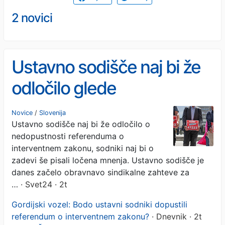
2 novici
Ustavno sodišče naj bi že
odločilo glede
referenduma o
Novice
/
Slovenija
Ustavno sodišče naj bi že odločilo o
interventnem zakonu
nedopustnosti referenduma o
interventnem zakonu, sodniki naj bi o
zadevi še pisali ločena mnenja. Ustavno sodišče je
danes začelo obravnavo sindikalne zahteve za
…
· Svet24 · 2t
Gordijski vozel: Bodo ustavni sodniki dopustili
referendum o interventnem zakonu?
· Dnevnik · 2t