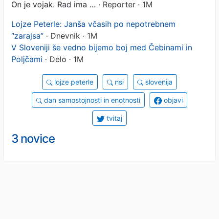
On je vojak. Rad ima …
· Reporter · 1M
Lojze Peterle: Janša včasih po nepotrebnem
“zarajsa”
· Dnevnik · 1M
V Sloveniji še vedno bijemo boj med Čebinami in
Poljčami
· Delo · 1M
lojze peterle
nsi
slovenija
dan samostojnosti in enotnosti
objavi
tvitaj
3 novice