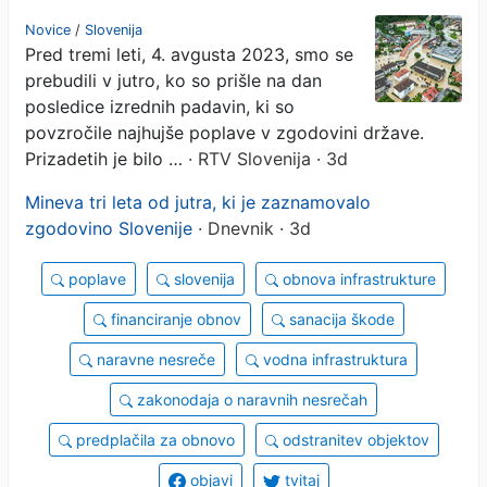
v zgodovini države
Novice
/
Slovenija
Pred tremi leti, 4. avgusta 2023, smo se
prebudili v jutro, ko so prišle na dan
posledice izrednih padavin, ki so
povzročile najhujše poplave v zgodovini države.
Prizadetih je bilo …
· RTV Slovenija · 3d
Mineva tri leta od jutra, ki je zaznamovalo
zgodovino Slovenije
· Dnevnik · 3d
poplave
slovenija
obnova infrastrukture
financiranje obnov
sanacija škode
naravne nesreče
vodna infrastruktura
zakonodaja o naravnih nesrečah
predplačila za obnovo
odstranitev objektov
objavi
tvitaj