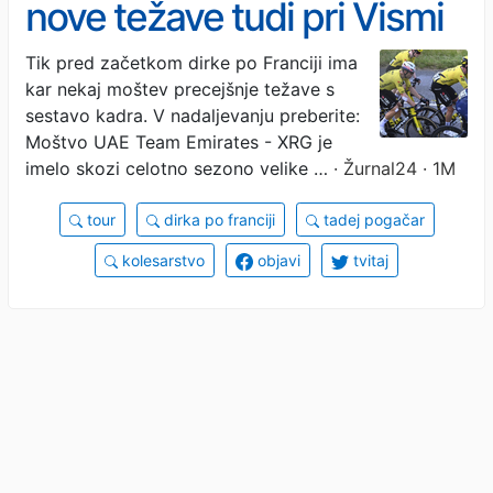
nove težave tudi pri Vismi
Tik pred začetkom dirke po Franciji ima
kar nekaj moštev precejšnje težave s
sestavo kadra. V nadaljevanju preberite:
Moštvo UAE Team Emirates - XRG je
imelo skozi celotno sezono velike …
· Žurnal24 · 1M
tour
dirka po franciji
tadej pogačar
kolesarstvo
objavi
tvitaj