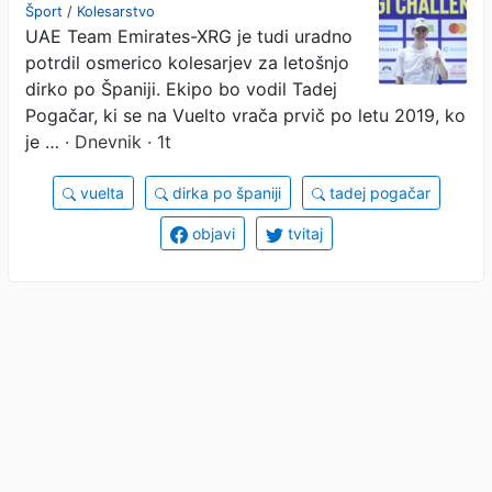
špansko pentljo
Šport
/
Kolesarstvo
UAE Team Emirates-XRG je tudi uradno
potrdil osmerico kolesarjev za letošnjo
dirko po Španiji. Ekipo bo vodil Tadej
Pogačar, ki se na Vuelto vrača prvič po letu 2019, ko
je …
· Dnevnik · 1t
vuelta
dirka po španiji
tadej pogačar
objavi
tvitaj