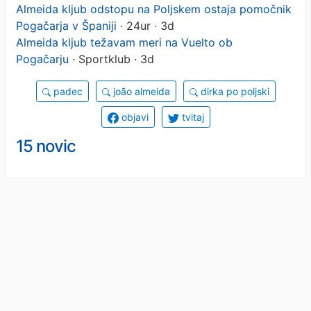
Almeida kljub odstopu na Poljskem ostaja pomočnik
Pogačarja v Španiji
· 24ur · 3d
Almeida kljub težavam meri na Vuelto ob
Pogačarju
· Sportklub · 3d
padec
joão almeida
dirka po poljski
objavi
tvitaj
15 novic