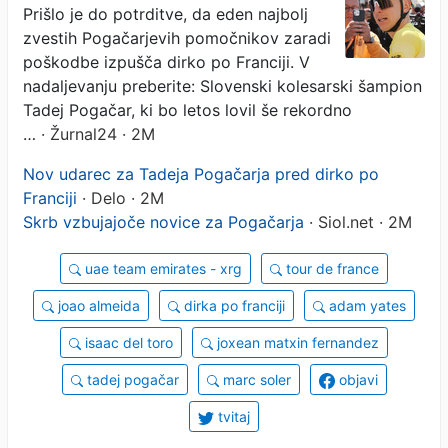
Prišlo je do potrditve, da eden najbolj
zvestih Pogačarjevih pomočnikov zaradi
poškodbe izpušča dirko po Franciji. V
nadaljevanju preberite: Slovenski kolesarski šampion
Tadej Pogačar, ki bo letos lovil še rekordno
…
· Žurnal24 · 2M
Nov udarec za Tadeja Pogačarja pred dirko po
Franciji
· Delo · 2M
Skrb vzbujajoče novice za Pogačarja
· Siol.net · 2M
uae team emirates - xrg
tour de france
joao almeida
dirka po franciji
adam yates
isaac del toro
joxean matxin fernandez
tadej pogačar
marc soler
objavi
tvitaj