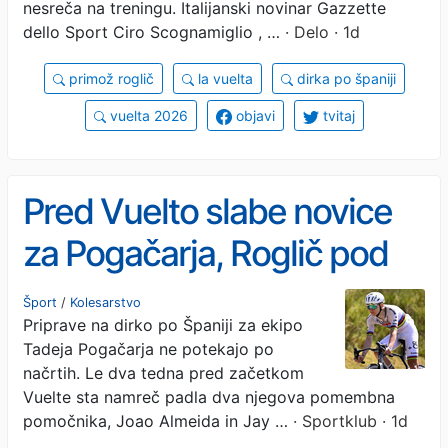
nesreča na treningu. Italijanski novinar Gazzette
dello Sport Ciro Scognamiglio , …
· Delo · 1d
primož roglič
la vuelta
dirka po španiji
vuelta 2026
objavi
tvitaj
Pred Vuelto slabe novice
za Pogačarja, Roglič pod
vprašajem
Šport
/
Kolesarstvo
Priprave na dirko po Španiji za ekipo
Tadeja Pogačarja ne potekajo po
načrtih. Le dva tedna pred začetkom
Vuelte sta namreč padla dva njegova pomembna
pomočnika, Joao Almeida in Jay …
· Sportklub · 1d