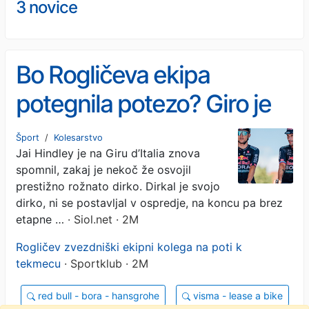
3 novice
Bo Rogličeva ekipa
potegnila potezo? Giro je
spremenil vse.
Šport
/
Kolesarstvo
Jai Hindley je na Giru d’Italia znova
spomnil, zakaj je nekoč že osvojil
prestižno rožnato dirko. Dirkal je svojo
dirko, ni se postavljal v ospredje, na koncu pa brez
etapne …
· Siol.net · 2M
Rogličev zvezdniški ekipni kolega na poti k
tekmecu
· Sportklub · 2M
red bull - bora - hansgrohe
visma - lease a bike