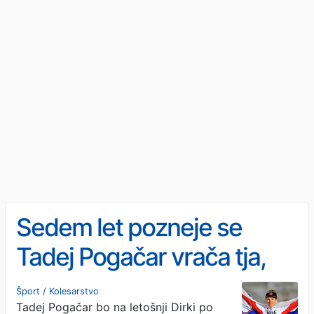
Sedem let pozneje se
Tadej Pogačar vrača tja,
kjer se je vse začelo
Šport
/
Kolesarstvo
Tadej Pogačar bo na letošnji Dirki po