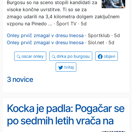
Burgosu so na sceno stopili kandidati za
visoke končne uvrstitve. Ti so se za
zmago udarili na 3,4 kilometra dolgem zaključnem
vzponu na Pinedo …
· Šport TV · 5d
Onley prvič zmagal v dresu Ineosa
· Sportklub · 5d
Onley prvič zmagal v dresu Ineosa
· Siol.net · 5d
oscar onley
dirka po burgosu
objavi
tvitaj
3 novice
Kocka je padla: Pogačar se
po sedmih letih vrača na