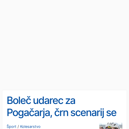
Boleč udarec za
Pogačarja, črn scenarij se
je uresničil
Šport
/
Kolesarstvo