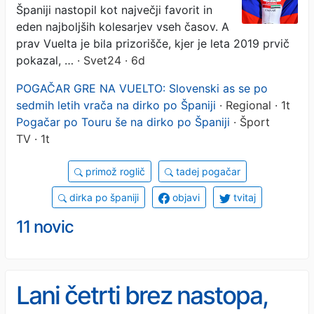
Španiji nastopil kot največji favorit in
eden najboljših kolesarjev vseh časov. A
prav Vuelta je bila prizorišče, kjer je leta 2019 prvič
pokazal, …
· Svet24 · 6d
POGAČAR GRE NA VUELTO: Slovenski as se po
sedmih letih vrača na dirko po Španiji
· Regional · 1t
Pogačar po Touru še na dirko po Španiji
· Šport
TV · 1t
primož roglič
tadej pogačar
dirka po španiji
objavi
tvitaj
11 novic
Lani četrti brez nastopa,