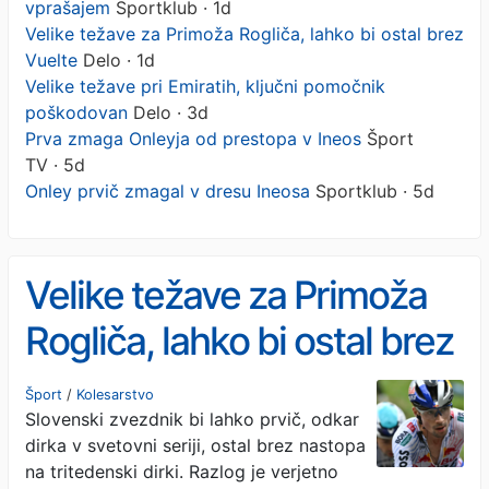
vprašajem
Sportklub · 1d
Velike težave za Primoža Rogliča, lahko bi ostal brez
Vuelte
Delo · 1d
Velike težave pri Emiratih, ključni pomočnik
poškodovan
Delo · 3d
Prva zmaga Onleyja od prestopa v Ineos
Šport
TV · 5d
Onley prvič zmagal v dresu Ineosa
Sportklub · 5d
Velike težave za Primoža
Rogliča, lahko bi ostal brez
Vuelte
Šport
/
Kolesarstvo
Slovenski zvezdnik bi lahko prvič, odkar
dirka v svetovni seriji, ostal brez nastopa
na tritedenski dirki. Razlog je verjetno