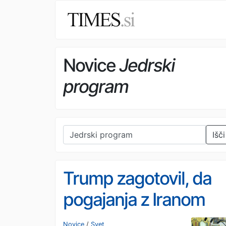
Novice
Jedrski
program
Išči
Trump zagotovil, da
pogajanja z Iranom
potekajo: "To je
Novice
/
Svet