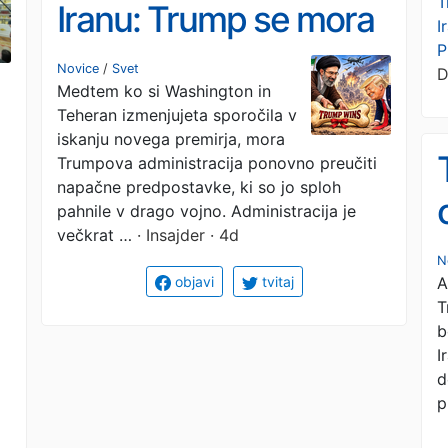
T
Iranu: Trump se mora
I
P
naučiti diplomatske
Novice
/
Svet
D
Medtem ko si Washington in
veščine dobrega
Teheran izmenjujeta sporočila v
poraženca
iskanju novega premirja, mora
Trumpova administracija ponovno preučiti
napačne predpostavke, ki so jo sploh
pahnile v drago vojno. Administracija je
večkrat …
· Insajder · 4d
N
A
objavi
tvitaj
T
b
I
d
p