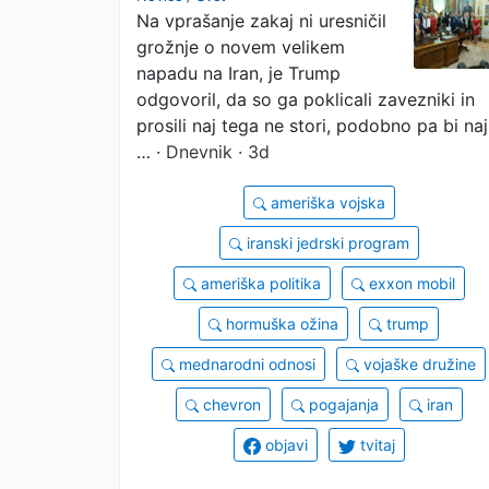
Na vprašanje zakaj ni uresničil
njihova zadnja
grožnje o novem velikem
priložnost"
napadu na Iran, je Trump
odgovoril, da so ga poklicali zavezniki in
prosili naj tega ne stori, podobno pa bi naj
…
· Dnevnik · 3d
ameriška vojska
iranski jedrski program
ameriška politika
exxon mobil
hormuška ožina
trump
mednarodni odnosi
vojaške družine
chevron
pogajanja
iran
objavi
tvitaj