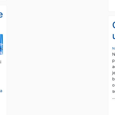
e
N
N
p
i
a
j
b
o
sa
s