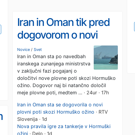
Iran in Oman tik pred
dogovorom o novi
plovni poti skozi
Novice
/
Svet
Iran in Oman sta po navedbah
Hormuško ožino
iranskega zunanjega ministrstva
v zaključni fazi pogajanj o
določitvi nove plovne poti skozi Hormuško
ožino. Dogovor naj bi natančno določil
meje plovne poti, medtem …
· 24ur · 17h
Iran in Oman sta se dogovorila o novi
plovni poti skozi Hormuško ožino
· RTV
m
Slovenija · 1d
Nova pravila igre za tankerje v Hormuški
ožini
· Delo · 1d