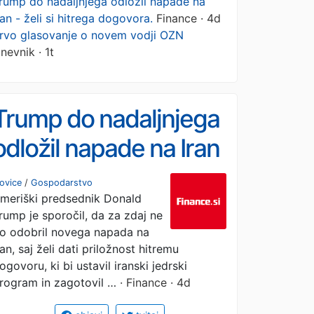
rump do nadaljnjega odložil napade na
ran - želi si hitrega dogovora.
Finance · 4d
rvo glasovanje o novem vodji OZN
nevnik · 1t
Trump do nadaljnjega
odložil napade na Iran
- želi si hitrega
ovice
/
Gospodarstvo
meriški predsednik Donald
dogovora.
rump je sporočil, da za zdaj ne
o odobril novega napada na
ran, saj želi dati priložnost hitremu
ogovoru, ki bi ustavil iranski jedrski
rogram in zagotovil …
· Finance · 4d