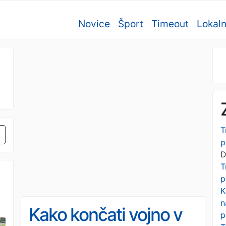
Novice
Šport
Timeout
Lokal
T
p
D
T
p
K
n
Kako končati vojno v
p