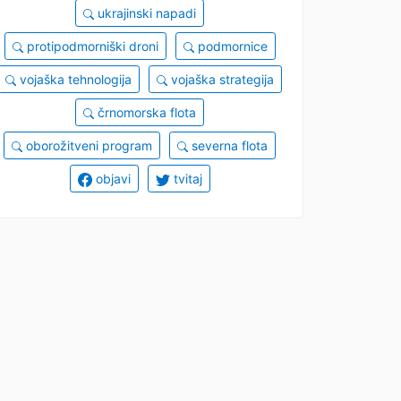
ukrajinski napadi
protipodmorniški droni
podmornice
vojaška tehnologija
vojaška strategija
črnomorska flota
oborožitveni program
severna flota
objavi
tvitaj