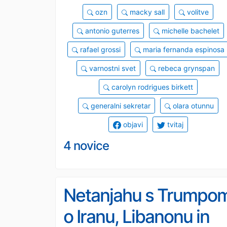
ozn
macky sall
volitve
antonio guterres
michelle bachelet
rafael grossi
maria fernanda espinosa
varnostni svet
rebeca grynspan
carolyn rodrigues birkett
generalni sekretar
olara otunnu
objavi
tvitaj
4 novice
Netanjahu s Trumpo
o Iranu, Libanonu in