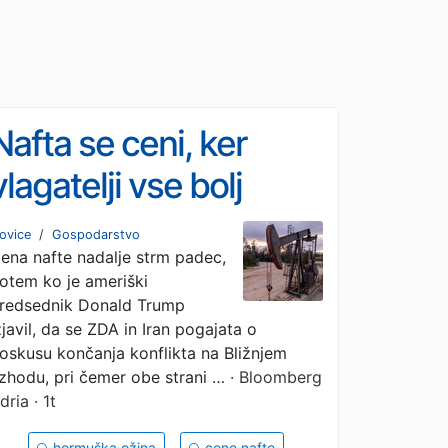
Nafta se ceni, ker
vlagatelji vse bolj
verjamejo v napredek
ovice
/
Gospodarstvo
ena nafte nadalje strm padec,
pogovorov z Iranom
otem ko je ameriški
redsednik Donald Trump
zjavil, da se ZDA in Iran pogajata o
oskusu končanja konflikta na Bližnjem
zhodu, pri čemer obe strani …
· Bloomberg
dria · 1t
hormuška ožina
cene nafte