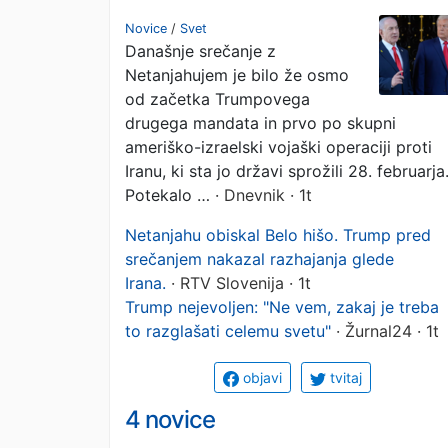
Gazi, v ospredju tudi
Novice
/
Svet
Današnje srečanje z
razhajanja med ZDA i
Netanjahujem je bilo že osmo
Izraelom
od začetka Trumpovega
drugega mandata in prvo po skupni
ameriško-izraelski vojaški operaciji proti
Iranu, ki sta jo državi sprožili 28. februarja
Potekalo …
· Dnevnik · 1t
Netanjahu obiskal Belo hišo. Trump pred
srečanjem nakazal razhajanja glede
Irana.
· RTV Slovenija · 1t
Trump nejevoljen: "Ne vem, zakaj je treba
to razglašati celemu svetu"
· Žurnal24 · 1t
objavi
tvitaj
4 novice