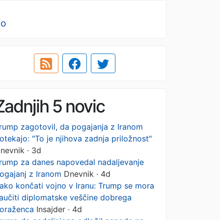
no
Zadnjih 5 novic
rump zagotovil, da pogajanja z Iranom
otekajo: "To je njihova zadnja priložnost"
nevnik · 3d
rump za danes napovedal nadaljevanje
ogajanj z Iranom
Dnevnik · 4d
ako končati vojno v Iranu: Trump se mora
aučiti diplomatske veščine dobrega
oraženca
Insajder · 4d