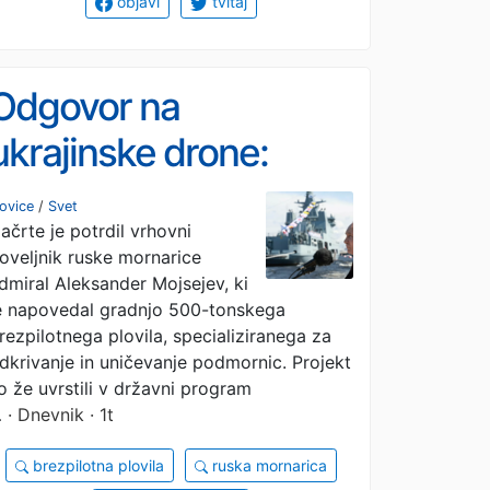
objavi
tvitaj
Odgovor na
ukrajinske drone:
Rusija razvija prvo
ovice
/
Svet
ačrte je potrdil vrhovni
brezpilotno
oveljnik ruske mornarice
protipodmorniško
dmiral Aleksander Mojsejev, ki
e napovedal gradnjo 500-tonskega
plovilo
rezpilotnega plovila, specializiranega za
dkrivanje in uničevanje podmornic. Projekt
o že uvrstili v državni program
…
· Dnevnik · 1t
brezpilotna plovila
ruska mornarica