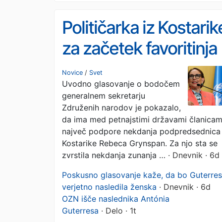
Političarka iz Kostarik
za začetek favoritinja
za vodenje OZN
Novice
/
Svet
Uvodno glasovanje o bodočem
generalnem sekretarju
Združenih narodov je pokazalo,
da ima med petnajstimi državami članicam
največ podpore nekdanja podpredsednica
Kostarike Rebeca Grynspan. Za njo sta se
zvrstila nekdanja zunanja …
· Dnevnik · 6d
Poskusno glasovanje kaže, da bo Guterre
verjetno nasledila ženska
· Dnevnik · 6d
OZN išče naslednika Antónia
Guterresa
· Delo · 1t