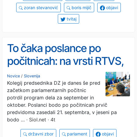
zoran stevanović
boris mijič
objavi
tvitaj
To čaka poslance po
počitnicah: na vrsti RTVS,
volitve in vrtci
Novice
/
Slovenija
Kolegij predsednika DZ je danes še pred
začetkom parlamentarnih počitnic
potrdil program dela za september in
oktober. Poslanci bodo po počitnicah prvič
predvidoma zasedali 21. septembra, v jeseni pa
bodo …
· Siol.net · 4t
državni zbor
parlament
objavi