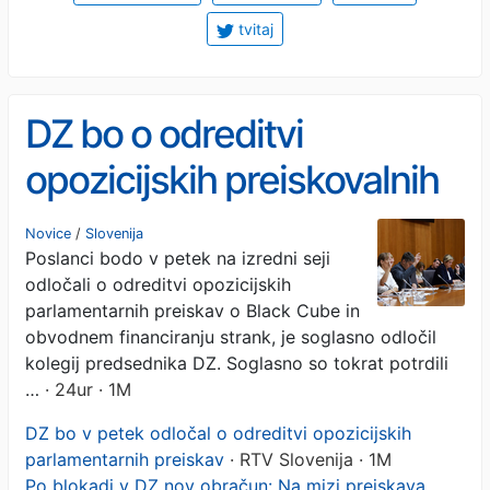
tvitaj
DZ bo o odreditvi
opozicijskih preiskovalnih
komisij odločal v petek
Novice
/
Slovenija
Poslanci bodo v petek na izredni seji
odločali o odreditvi opozicijskih
parlamentarnih preiskav o Black Cube in
obvodnem financiranju strank, je soglasno odločil
kolegij predsednika DZ. Soglasno so tokrat potrdili
…
· 24ur · 1M
DZ bo v petek odločal o odreditvi opozicijskih
parlamentarnih preiskav
· RTV Slovenija · 1M
Po blokadi v DZ nov obračun: Na mizi preiskava