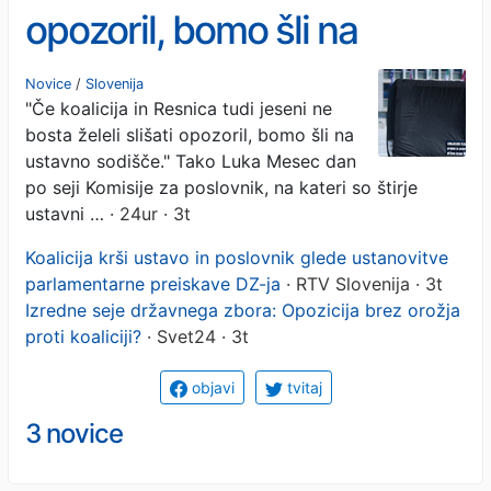
opozoril, bomo šli na
ustavno sodišče'
Novice
/
Slovenija
"Če koalicija in Resnica tudi jeseni ne
bosta želeli slišati opozoril, bomo šli na
ustavno sodišče." Tako Luka Mesec dan
po seji Komisije za poslovnik, na kateri so štirje
ustavni …
· 24ur · 3t
Koalicija krši ustavo in poslovnik glede ustanovitve
parlamentarne preiskave DZ-ja
· RTV Slovenija · 3t
Izredne seje državnega zbora: Opozicija brez orožja
proti koaliciji?
· Svet24 · 3t
objavi
tvitaj
3 novice