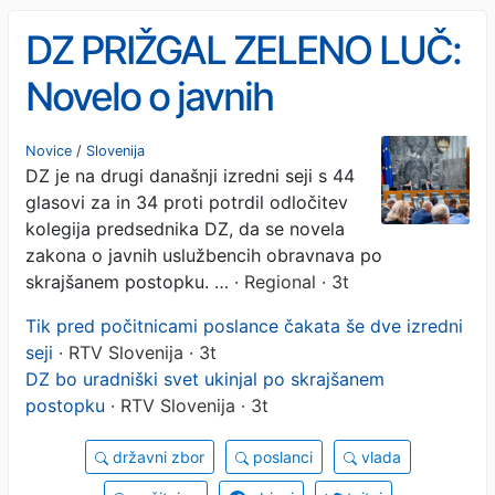
DZ PRIŽGAL ZELENO LUČ:
Novelo o javnih
uslužbencih bodo
Novice
/
Slovenija
DZ je na drugi današnji izredni seji s 44
obravnavali po skrajšanem
glasovi za in 34 proti potrdil odločitev
postopku
kolegija predsednika DZ, da se novela
zakona o javnih uslužbencih obravnava po
skrajšanem postopku. …
· Regional · 3t
Tik pred počitnicami poslance čakata še dve izredni
seji
· RTV Slovenija · 3t
DZ bo uradniški svet ukinjal po skrajšanem
postopku
· RTV Slovenija · 3t
državni zbor
poslanci
vlada