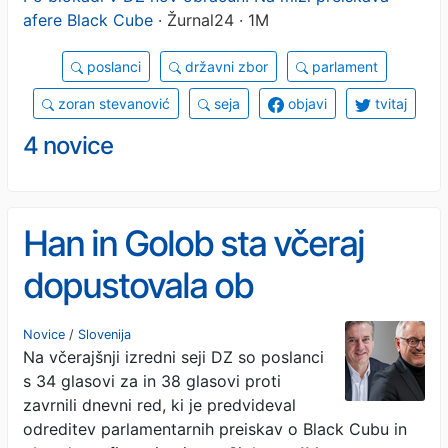
afere Black Cube
· Žurnal24 · 1M
poslanci
državni zbor
parlament
zoran stevanović
seja
objavi
tvitaj
4 novice
Han in Golob sta včeraj
dopustovala ob
preiskovalkah
Novice
/
Slovenija
Na včerajšnji izredni seji DZ so poslanci
s 34 glasovi za in 38 glasovi proti
zavrnili dnevni red, ki je predvideval
odreditev parlamentarnih preiskav o Black Cubu in