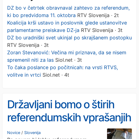
DZ bo v četrtek obravnaval zahtevo za referendum,
ki bo predvidoma 11. oktobra
RTV Slovenija · 2t
Koalicija krši ustavo in poslovnik glede ustanovitve
parlamentarne preiskave DZ-ja
RTV Slovenija · 3t
DZ bo uradniški svet ukinjal po skrajšanem postopku
RTV Slovenija · 3t
Zoran Stevanović: Večina mi priznava, da se nisem
spremenil niti za las
Siol.net · 3t
To čaka poslance po počitnicah: na vrsti RTVS,
volitve in vrtci
Siol.net · 4t
Državljani bomo o štirih
referendumskih vprašanjih
odločali le mesec pred
Novice
/
Slovenija