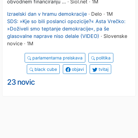
obvodnem financiranju …
· Siol.net · 1M
Izraelski dan v hramu demokracije
· Delo · 1M
SDS: »Kje so bili poslanci opozicije?« Asta Vrečko:
»Doživeli smo teptanje demokracije«, pa še
glasovalne naprave niso delale (VIDEO)
· Slovenske
novice · 1M
parlamentarna preiskava
politika
black cube
objavi
tvitaj
23 novic