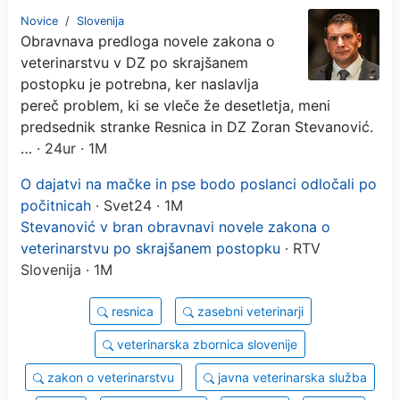
veterinarstvu po
Novice
/
Slovenija
Obravnava predloga novele zakona o
skrajšanem postopku
veterinarstvu v DZ po skrajšanem
postopku je potrebna, ker naslavlja
pereč problem, ki se vleče že desetletja, meni
predsednik stranke Resnica in DZ Zoran Stevanović.
…
· 24ur · 1M
O dajatvi na mačke in pse bodo poslanci odločali po
počitnicah
· Svet24 · 1M
Stevanović v bran obravnavi novele zakona o
veterinarstvu po skrajšanem postopku
· RTV
Slovenija · 1M
resnica
zasebni veterinarji
veterinarska zbornica slovenije
zakon o veterinarstvu
javna veterinarska služba