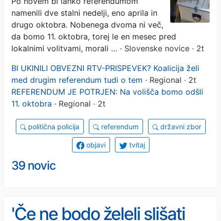
Po novem bi lahko referendumom
lokalnimi volitvami: v
namenili dve stalni nedelji, eno aprila in
ospredju tudi RTV-
drugo oktobra. Nobenega dvoma ni več,
da bomo 11. oktobra, torej le en mesec pred
prispevek in socialna
lokalnimi volitvami, morali …
· Slovenske novice · 2t
pomoč
BI UKINILI OBVEZNI RTV-PRISPEVEK? Koalicija želi
med drugim referendum tudi o tem
· Regional · 2t
REFERENDUM JE POTRJEN: Na volišča bomo odšli
11. oktobra
· Regional · 2t
politična policija
referendum
državni zbor
objavi
tvitaj
39 novic
'Če ne bodo želeli slišati