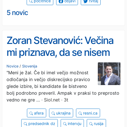
počitnice
objavi
tvitaj
5 novic
Zoran Stevanović: Večina
mi priznava, da se nisem
spremenil niti za las
Novice
/
Slovenija
"Meni je žal. Če bi imel večjo možnost
odločanja in večjo diskrecijsko pravico
glede izbire, bi kandidate še bistveno
bolj podrobno preveril. Ampak v praksi to preprosto
vedno ne gre …
· Siol.net · 3t
afera
ukrajina
resni.ca
predsednik dz
intervju
rusija