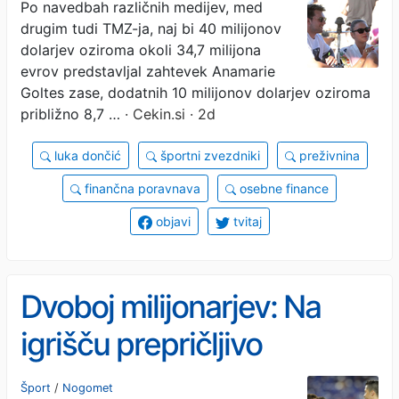
ali prejele partnerice
Po navedbah različnih medijev, med
drugim tudi TMZ-ja, naj bi 40 milijonov
športnih zvezdnikov
dolarjev oziroma okoli 34,7 milijona
evrov predstavljal zahtevek Anamarie
Goltes zase, dodatnih 10 milijonov dolarjev oziroma
približno 8,7 …
· Cekin.si · 2d
luka dončić
športni zvezdniki
preživnina
finančna poravnava
osebne finance
objavi
tvitaj
Dvoboj milijonarjev: Na
igrišču prepričljivo
zmaguje Messi, v poslu
Šport
/
Nogomet