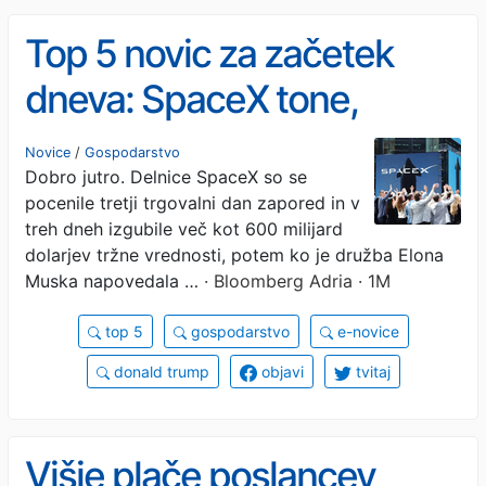
Top 5 novic za začetek
dneva: SpaceX tone,
kriptoborza Binance
Novice
/
Gospodarstvo
Dobro jutro. Delnice SpaceX so se
odhaja iz Evrope?
pocenile tretji trgovalni dan zapored in v
treh dneh izgubile več kot 600 milijard
dolarjev tržne vrednosti, potem ko je družba Elona
Muska napovedala …
· Bloomberg Adria · 1M
top 5
gospodarstvo
e-novice
donald trump
objavi
tvitaj
Višje plače poslancev