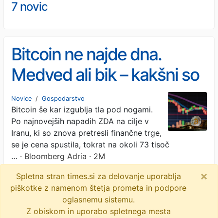
7 novic
Bitcoin ne najde dna.
Medved ali bik – kakšni so
možni scenariji?
Novice
/
Gospodarstvo
Bitcoin še kar izgublja tla pod nogami.
Po najnovejših napadih ZDA na cilje v
Iranu, ki so znova pretresli finančne trge,
se je cena spustila, tokrat na okoli 73 tisoč
…
· Bloomberg Adria · 2M
×
Spletna stran times.si za delovanje uporablja
umetna inteligenca
kriptovalute
bitcoin
piškotke z namenom štetja prometa in podpore
naložbe
zlato
objavi
tvitaj
oglasnemu sistemu.
Z obiskom in uporabo spletnega mesta