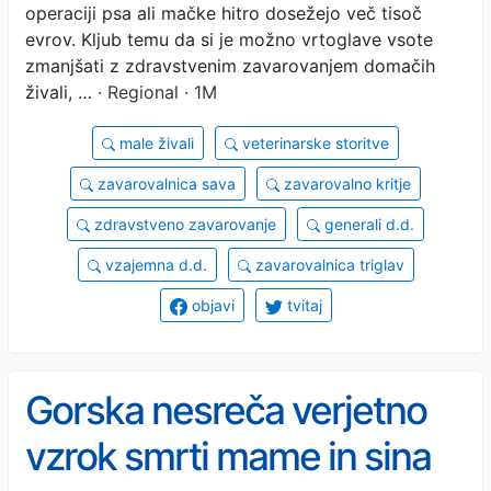
IZOGNEMO? Preverili smo
operaciji psa ali mačke hitro dosežejo več tisoč
ponudbo zdravstvenih
evrov. Kljub temu da si je možno vrtoglave vsote
zmanjšati z zdravstvenim zavarovanjem domačih
zavarovanj za male živali
živali, …
· Regional · 1M
male živali
veterinarske storitve
zavarovalnica sava
zavarovalno kritje
zdravstveno zavarovanje
generali d.d.
vzajemna d.d.
zavarovalnica triglav
objavi
tvitaj
Gorska nesreča verjetno
vzrok smrti mame in sina