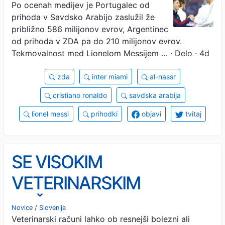
Po ocenah medijev je Portugalec od
Ronaldo
prihoda v Savdsko Arabijo zaslužil že
približno 586 milijonov evrov, Argentinec
od prihoda v ZDA pa do 210 milijonov evrov.
Tekmovalnost med Lionelom Messijem …
· Delo · 4d
zda
inter miami
al-nassr
cristiano ronaldo
savdska arabija
lionel messi
prihodki
objavi
tvitaj
SE VISOKIM
VETERINARSKIM
RAČUNOM LAHKO
Novice
/
Slovenija
Veterinarski računi lahko ob resnejši bolezni ali