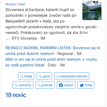
pri Belopeških jezerih
Novice
/
Svet
Slovenska državljana, katerih trupli so
pohodniki v ponedeljek zvečer našli pri
Belopeških jezerih v Italiji, sta po
ugotovitvah preiskovalcev verjetno umrla v gorski
nesreči. Preiskovalci so ugotovili, da sta žrtvi
…
· RTV Slovenija · 1M
RESNICO RAZKRIL PARKIRNI LISTEK: Slovenca naj bi
umrla pred dobrim tednom
· Regional · 1M
Mati in sin naj bi umrla pred enim tednom: v vozilu
so našli parkirni listek
· Delo · 1M
italija
gore
belopeška jezera
nesreča
policija
objavi
tvitaj
19 novic