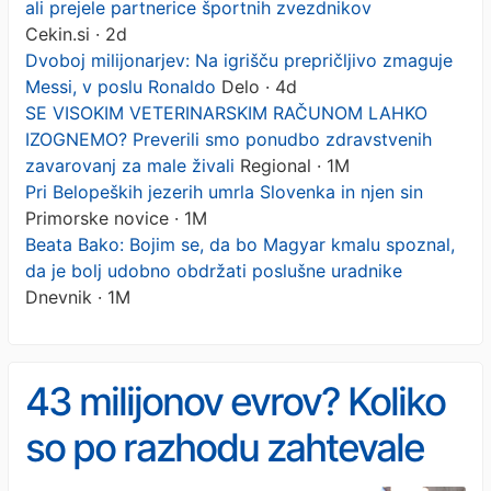
ali prejele partnerice športnih zvezdnikov
Cekin.si · 2d
Dvoboj milijonarjev: Na igrišču prepričljivo zmaguje
Messi, v poslu Ronaldo
Delo · 4d
SE VISOKIM VETERINARSKIM RAČUNOM LAHKO
IZOGNEMO? Preverili smo ponudbo zdravstvenih
zavarovanj za male živali
Regional · 1M
Pri Belopeških jezerih umrla Slovenka in njen sin
Primorske novice · 1M
Beata Bako: Bojim se, da bo Magyar kmalu spoznal,
da je bolj udobno obdržati poslušne uradnike
Dnevnik · 1M
43 milijonov evrov? Koliko
so po razhodu zahtevale