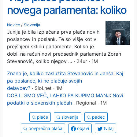
novega parlamenta: koliko
znašajo?
Novice
/
Slovenija
Junija je bila izplačana prva plača novih
poslancev in poslank. Te so višje kot v
prejšnjem sklicu parlamenta. Koliko je
dobil na račun novi predsednik parlamenta Zoran
Stevanović, koliko njegov …
· 24ur · 1M
Znano je, koliko zaslužita Stevanović in Janša. Kaj
pa poslanec, ki ne plačuje svojih
delavcev?
· Siol.net · 1M
DOBILI SMO VEČ, LAHKO PA KUPIMO MANJ: Novi
podatki o slovenskih plačah
· Regional · 1M
plače
slovenija
padec
povprečna plača
objavi
tvitaj