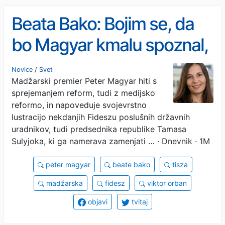
Beata Bako: Bojim se, da
bo Magyar kmalu spoznal,
da je bolj udobno obdržati
Novice
/
Svet
Madžarski premier Peter Magyar hiti s
poslušne uradnike
sprejemanjem reform, tudi z medijsko
reformo, in napoveduje svojevrstno
lustracijo nekdanjih Fideszu poslušnih državnih
uradnikov, tudi predsednika republike Tamasa
Sulyjoka, ki ga namerava zamenjati …
· Dnevnik · 1M
peter magyar
beate bako
tisza
madžarska
fidesz
viktor orban
objavi
tvitaj