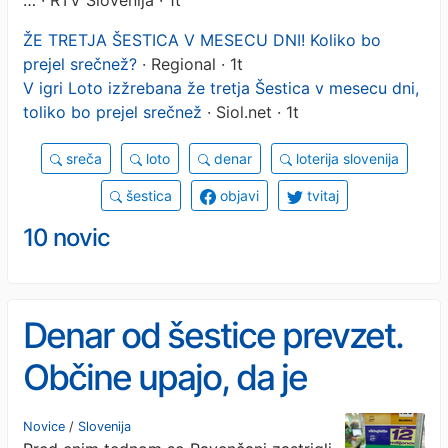
ŽE TRETJA ŠESTICA V MESECU DNI! Koliko bo
prejel srečnež?
· Regional · 1t
V igri Loto izžrebana že tretja Šestica v mesecu dni,
toliko bo prejel srečnež
· Siol.net · 1t
sreča
loto
denar
loterija slovenija
šestica
objavi
tvitaj
10 novic
Denar od šestice prevzet.
Občine upajo, da je
srečnež njihov
Novice
/
Slovenija