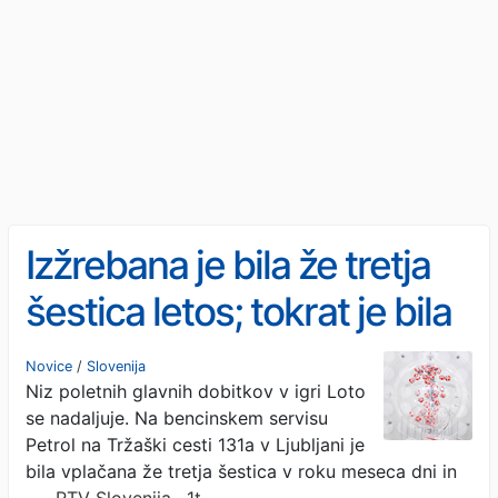
Izžrebana je bila že tretja
šestica letos; tokrat je bila
vplačana v Ljubljani
Novice
/
Slovenija
Niz poletnih glavnih dobitkov v igri Loto
se nadaljuje. Na bencinskem servisu
Petrol na Tržaški cesti 131a v Ljubljani je
bila vplačana že tretja šestica v roku meseca dni in
…
· RTV Slovenija · 1t