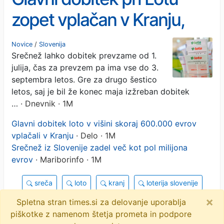
zopet vplačan v Kranju,
srečnež bogatejši za
Novice
/
Slovenija
Srečnež lahko dobitek prevzame od 1.
dobrih 500.000 evrov
julija, čas za prevzem pa ima vse do 3.
septembra letos. Gre za drugo šestico
letos, saj je bil že konec maja izžreban dobitek
…
· Dnevnik · 1M
Glavni dobitek loto v višini skoraj 600.000 evrov
vplačali v Kranju
· Delo · 1M
Srečnež iz Slovenije zadel več kot pol milijona
evrov
· Mariborinfo · 1M
sreča
loto
kranj
loterija slovenije
×
šestica
dobitek
objavi
tvitaj
Spletna stran times.si za delovanje uporablja
piškotke z namenom štetja prometa in podpore
9 novic