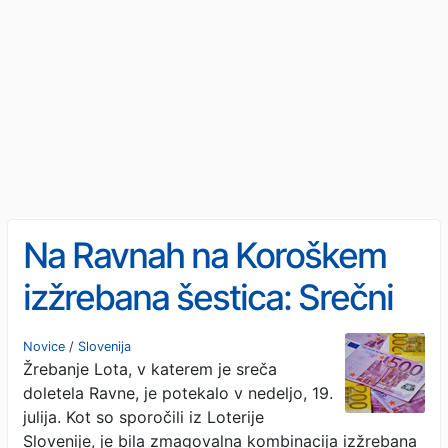
Na Ravnah na Koroškem
izžrebana šestica: Srečni
dobitnik bogatejši za več
Novice
/
Slovenija
Žrebanje Lota, v katerem je sreča
kot pol milijona evrov
doletela Ravne, je potekalo v nedeljo, 19.
julija. Kot so sporočili iz Loterije
Slovenije, je bila zmagovalna kombinacija izžrebana