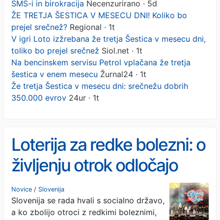
SMS-i in birokracija
Necenzurirano · 5d
ŽE TRETJA ŠESTICA V MESECU DNI! Koliko bo
prejel srečnež?
Regional · 1t
V igri Loto izžrebana že tretja Šestica v mesecu dni,
toliko bo prejel srečnež
Siol.net · 1t
Na bencinskem servisu Petrol vplačana že tretja
šestica v enem mesecu
Žurnal24 · 1t
Že tretja Šestica v mesecu dni: srečnežu dobrih
350.000 evrov
24ur · 1t
Loterija za redke bolezni: o
življenju otrok odločajo
SMS-i in birokracija
Novice
/
Slovenija
Slovenija se rada hvali s socialno državo,
a ko zbolijo otroci z redkimi boleznimi,