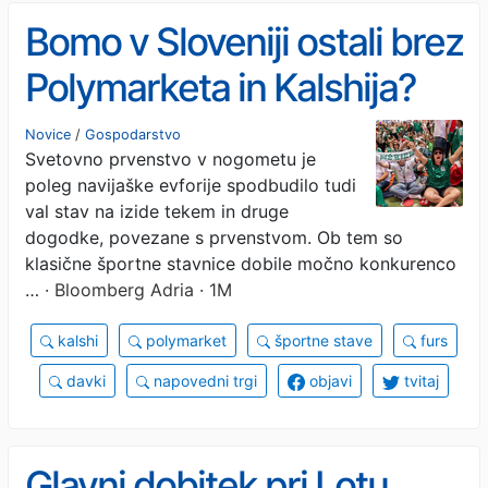
Bomo v Sloveniji ostali brez
Polymarketa in Kalshija?
Novice
/
Gospodarstvo
Svetovno prvenstvo v nogometu je
poleg navijaške evforije spodbudilo tudi
val stav na izide tekem in druge
dogodke, povezane s prvenstvom. Ob tem so
klasične športne stavnice dobile močno konkurenco
…
· Bloomberg Adria · 1M
kalshi
polymarket
športne stave
furs
davki
napovedni trgi
objavi
tvitaj
Glavni dobitek pri Lotu