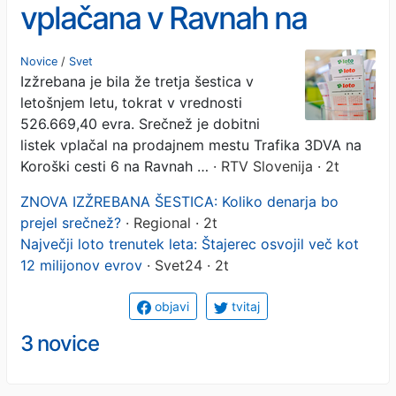
vplačana v Ravnah na
Koroškem
Novice
/
Svet
Izžrebana je bila že tretja šestica v
letošnjem letu, tokrat v vrednosti
526.669,40 evra. Srečnež je dobitni
listek vplačal na prodajnem mestu Trafika 3DVA na
Koroški cesti 6 na Ravnah …
· RTV Slovenija · 2t
ZNOVA IZŽREBANA ŠESTICA: Koliko denarja bo
prejel srečnež?
· Regional · 2t
Največji loto trenutek leta: Štajerec osvojil več kot
12 milijonov evrov
· Svet24 · 2t
objavi
tvitaj
3 novice