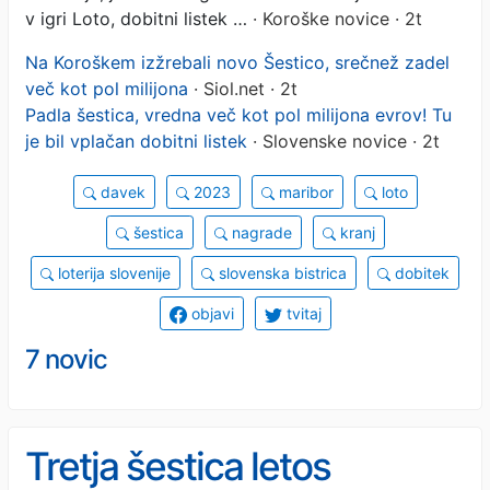
v igri Loto, dobitni listek …
· Koroške novice · 2t
Na Koroškem izžrebali novo Šestico, srečnež zadel
več kot pol milijona
· Siol.net · 2t
Padla šestica, vredna več kot pol milijona evrov! Tu
je bil vplačan dobitni listek
· Slovenske novice · 2t
davek
2023
maribor
loto
šestica
nagrade
kranj
loterija slovenije
slovenska bistrica
dobitek
objavi
tvitaj
7 novic
Tretja šestica letos