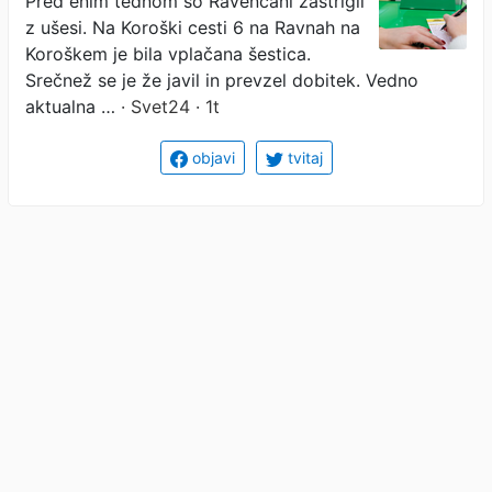
Pred enim tednom so Ravenčani zastrigli
z ušesi. Na Koroški cesti 6 na Ravnah na
Koroškem je bila vplačana šestica.
Srečnež se je že javil in prevzel dobitek. Vedno
aktualna …
· Svet24 · 1t
objavi
tvitaj