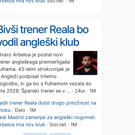
rbeloa ima nov klub
Siol.net · 1M
Bivši trener Reala bo
vodil angleški klub
lvaro Arbeloa je postal novi
rener angleškega premierligaša
ulhama. 43-letni strokovnjak je
 Angleži podpisal triletno
ogodbo, ki ga bo s Fulhamom vezala do
eta 2029. Španski trener se v …
· 24ur · 1M
adli trener Reala dobil drugo priložnost na
toku
· Delo · 1M
eal Madrid zamenjal za angleški nogomet:
rbeloa ima nov klub
· Siol.net · 1M