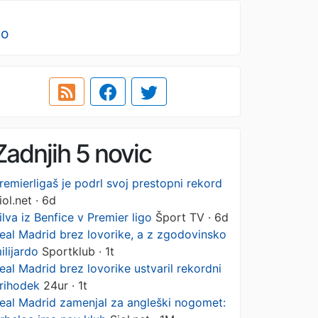
no
Zadnjih 5 novic
remierligaš je podrl svoj prestopni rekord
iol.net · 6d
ilva iz Benfice v Premier ligo
Šport TV · 6d
eal Madrid brez lovorike, a z zgodovinsko
ilijardo
Sportklub · 1t
eal Madrid brez lovorike ustvaril rekordni
rihodek
24ur · 1t
eal Madrid zamenjal za angleški nogomet: