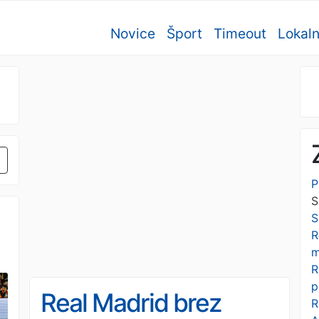
Novice
Šport
Timeout
Lokal
P
S
S
R
m
R
p
Real Madrid brez
R