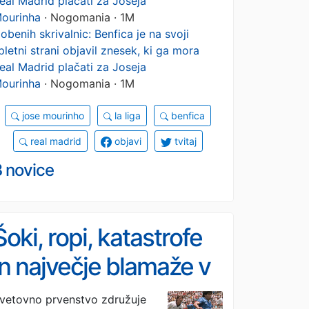
eal Madrid plačati za Joseja
ourinha
· Nogomania · 1M
obenih skrivalnic: Benfica je na svoji
pletni strani objavil znesek, ki ga mora
eal Madrid plačati za Joseja
ourinha
· Nogomania · 1M
jose mourinho
la liga
benfica
real madrid
objavi
tvitaj
3 novice
Šoki, ropi, katastrofe
in največje blamaže v
zgodovini svetovnih
vetovno prvenstvo združuje