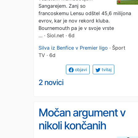
Sangarejem. Zanj so
francoskemu Lensu odštel 45,6 milijona
evrov, kar je nov rekord kluba.
Bournemouth pa je v svoje vrste
…
· Siol.net · 6d
Silva iz Benfice v Premier ligo
· Šport
TV · 6d
objavi
tvitaj
2 novici
Močan argument v
nikoli končanih