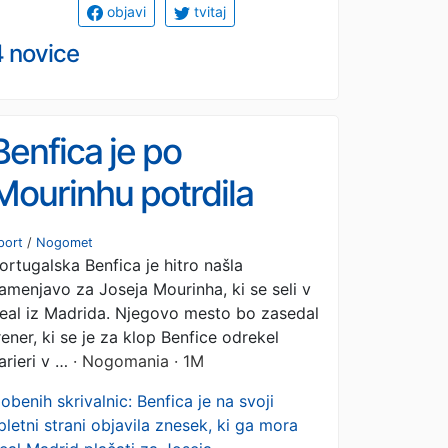
objavi
tvitaj
4 novice
Benfica je po
Mourinhu potrdila
novega trenerja, ki
port
/
Nogomet
ortugalska Benfica je hitro našla
prihaja iz Premier
amenjavo za Joseja Mourinha, ki se seli v
League
eal iz Madrida. Njegovo mesto bo zasedal
rener, ki se je za klop Benfice odrekel
arieri v …
· Nogomania · 1M
obenih skrivalnic: Benfica je na svoji
pletni strani objavila znesek, ki ga mora