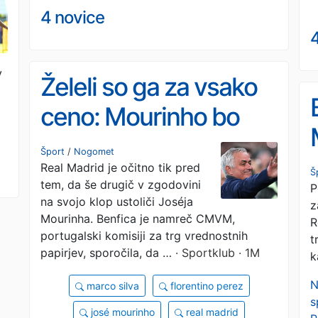
4 novice
v
Želeli so ga za vsako
ceno: Mourinho bo
stal bogastvo
Šport
/
Nogomet
Real Madrid je očitno tik pred
Š
tem, da še drugič v zgodovini
P
na svojo klop ustoliči Joséja
z
Mourinha. Benfica je namreč CMVM,
R
portugalski komisiji za trg vrednostnih
t
papirjev, sporočila, da …
· Sportklub · 1M
k
N
marco silva
florentino perez
s
josé mourinho
real madrid