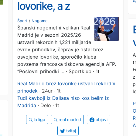
A
lovorike, a z
zgodovinsko milijardo
Šport
/
Nogomet
Španski nogometni velikan Real
Madrid je v sezoni 2025/26
ustvaril rekordnih 1,221 milijarde
evrov prihodkov, čeprav je ostal brez
A
osvojene lovorike, sporočilo kluba
t
povzema francoska tiskovna agencija AFP.
F
“Poslovni prihodki …
· Sportklub · 1t
z
Real Madrid brez lovorike ustvaril rekordni
p
prihodek
· 24ur · 1t
l
Tudi kavboji iz Dallasa niso kos belim iz
P
Madrida
· Delo · 1t
O
R
la liga
real madrid
objavi
A
tvitaj