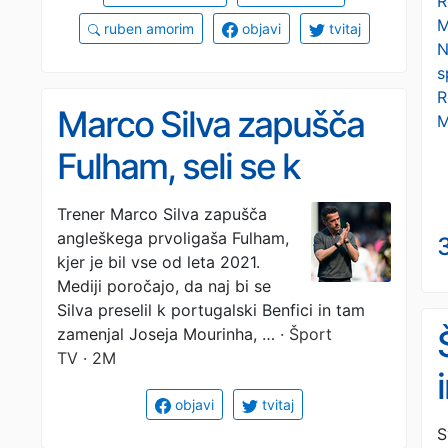
R
M
ruben amorim
objavi
tvitaj
N
s
R
Marco Silva zapušča
M
Fulham, seli se k
Benfici
Trener Marco Silva zapušča
angleškega prvoligaša Fulham,
kjer je bil vse od leta 2021.
Mediji poročajo, da naj bi se
Silva preselil k portugalski Benfici in tam
zamenjal Joseja Mourinha, …
· Šport
TV · 2M
objavi
tvitaj
S