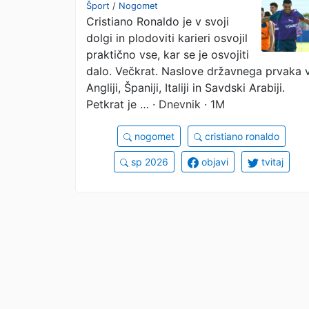
debatah
Šport
/
Nogomet
Cristiano Ronaldo je v svoji
dolgi in plodoviti karieri osvojil
praktično vse, kar se je osvojiti
dalo. Večkrat. Naslove državnega prvaka 
Angliji, Španiji, Italiji in Savdski Arabiji.
Petkrat je …
· Dnevnik · 1M
nogomet
cristiano ronaldo
sp 2026
objavi
tvitaj