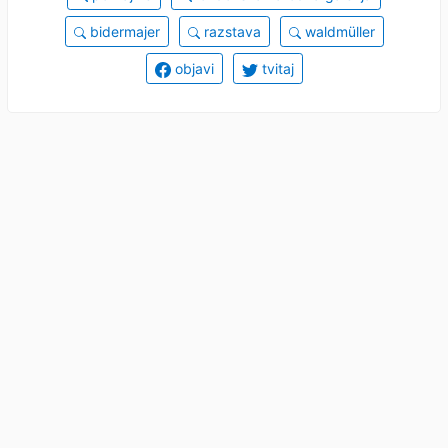
bidermajer
razstava
waldmüller
objavi
tvitaj