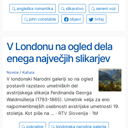
angleška romantika
slikarstvo
seneni voz
john constable
objavi
tvitaj
V Londonu na ogled dela
enega največjih slikarjev
19. stoletja Ferdinanda
Novice
/
Kultura
V londonski Narodni galeriji so na ogled
Georga Waldmüllerja
postavili razstavo umetniških del
avstrijskega slikarja Ferdinanda Georga
Waldmüllerja (1793-1865). Umetnik velja za eno
najpomembnejših osebnosti avstrijske umetnosti 19.
stoletja. Kot piše na …
· RTV Slovenija · 1M
pokrajine
londonska narodna galerija