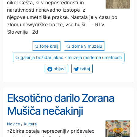
cikel Cesta, ki v neposrednosti in
narativnosti nenavadno izstopa iz
njegove umetniške prakse. Nastala je v času po
zlomu newyorške borze, vse hujši …
· RTV
Slovenija · 2d
tone kralj
doma v muzeju
galerija božidar jakac - muzeja moderne umetnosti
objavi
tvitaj
Eksotično darilo Zorana
Mušiča nečakinji
Novice
/
Kultura
»Zbirka ostaja neprecenljiv pričevalec