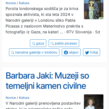
prekrila s fotografijo iz
Novice
/
Kultura
Porota londonskega sodišča je za kriva
Gaze
spoznala aktivista, ki sta leta 2024 v
Narodni galeriji v Londonu sliko Pabla
Picassa z naslovom Materinstvo prekrila s
fotografijo iz Gaze, na kateri …
· RTV Slovenija · 5d
gaza
pablo picasso
narodna galerija v londonu
objavi
tvitaj
Barbara Jaki: Muzeji so
temeljni kamen civilne
družbe
Novice
/
Kultura
V Narodni galeriji prenovljena postavitev
zbirke, ki je orientacijska točka naše