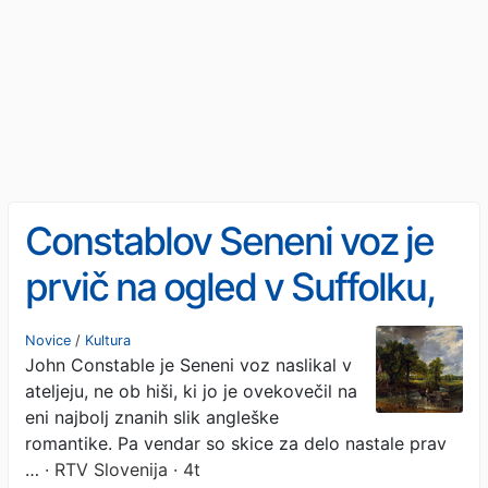
Constablov Seneni voz je
prvič na ogled v Suffolku,
blizu kraja, ki je naslikan na
Novice
/
Kultura
John Constable je Seneni voz naslikal v
platnu
ateljeju, ne ob hiši, ki jo je ovekovečil na
eni najbolj znanih slik angleške
romantike. Pa vendar so skice za delo nastale prav
…
· RTV Slovenija · 4t