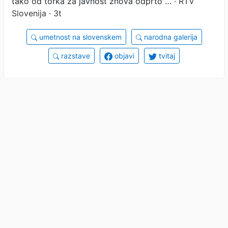
tako od torka za javnost znova odprto …
· RTV
Slovenija · 3t
umetnost na slovenskem
narodna galerija
razstave
objavi
tvitaj