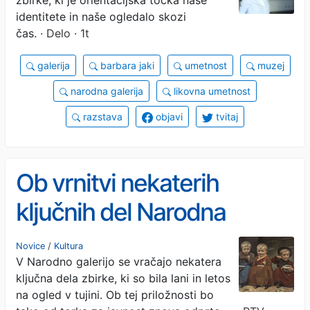
identitete in naše ogledalo skozi
čas.
· Delo · 1t
galerija
barbara jaki
umetnost
muzej
narodna galerija
likovna umetnost
razstava
objavi
tvitaj
Ob vrnitvi nekaterih
ključnih del Narodna
galerija odpira prenovljeno
Novice
/
Kultura
V Narodno galerijo se vračajo nekatera
zbirko umetnosti na
ključna dela zbirke, ki so bila lani in letos
Slovenskem
na ogled v tujini. Ob tej priložnosti bo