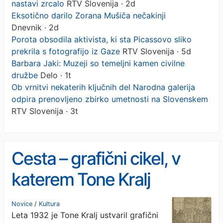
nastavi zrcalo
RTV Slovenija · 2d
Eksotično darilo Zorana Mušiča nečakinji
Dnevnik · 2d
Porota obsodila aktivista, ki sta Picassovo sliko
prekrila s fotografijo iz Gaze
RTV Slovenija · 5d
Barbara Jaki: Muzeji so temeljni kamen civilne
družbe
Delo · 1t
Ob vrnitvi nekaterih ključnih del Narodna galerija
odpira prenovljeno zbirko umetnosti na Slovenskem
RTV Slovenija · 3t
Cesta – grafični cikel, v
katerem Tone Kralj
človeštvu nastavi zrcalo
Novice
/
Kultura
Leta 1932 je Tone Kralj ustvaril grafični