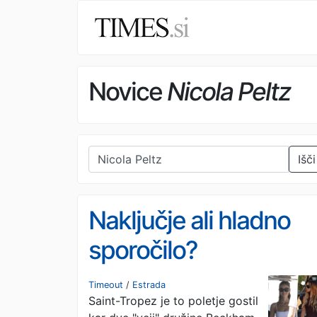
Novice
Nicola Peltz
Išči
Naključje ali hladno
sporočilo?
Beckhamovi in
Timeout
/
Estrada
Saint-Tropez je to poletje gostil
Brooklyn le nekaj