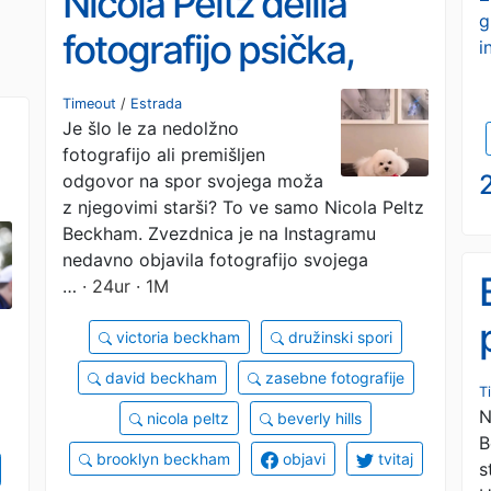
Nicola Peltz delila
g
fotografijo psička,
i
razkrila tudi nekaj
Timeout
/
Estrada
Je šlo le za nedolžno
intimnega
fotografijo ali premišljen
2
odgovor na spor svojega moža
z njegovimi starši? To ve samo Nicola Peltz
Beckham. Zvezdnica je na Instagramu
nedavno objavila fotografijo svojega
…
· 24ur · 1M
victoria beckham
družinski spori
david beckham
zasebne fotografije
T
N
nicola peltz
beverly hills
B
brooklyn beckham
objavi
tvitaj
s