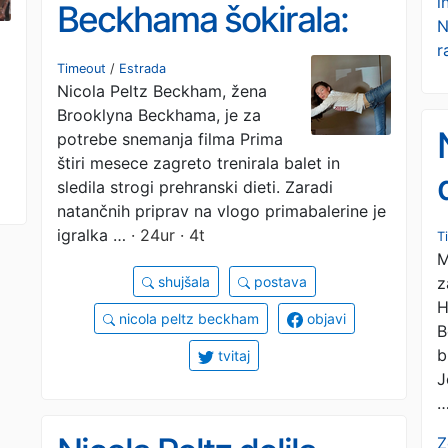
i
Beckhama šokirala:
N
r
Ima manj kot 45
Timeout
/
Estrada
Nicola Peltz Beckham, žena
kilogramov?
Brooklyna Beckhama, je za
potrebe snemanja filma Prima
štiri mesece zagreto trenirala balet in
sledila strogi prehranski dieti. Zaradi
natančnih priprav na vlogo primabalerine je
igralka …
· 24ur · 4t
T
M
z
shujšala
postava
H
nicola peltz beckham
objavi
B
b
tvitaj
J
Z