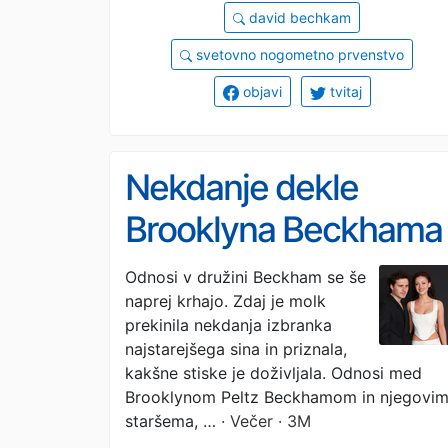
david bechkam
svetovno nogometno prvenstvo
objavi
tvitaj
Nekdanje dekle
Brooklyna Beckhama
razkrilo temno stran
Odnosi v družini Beckham se še
naprej krhajo. Zdaj je molk
slavne družine
prekinila nekdanja izbranka
najstarejšega sina in priznala,
kakšne stiske je doživljala. Odnosi med
Brooklynom Peltz Beckhamom in njegovi
staršema, …
· Večer · 3M