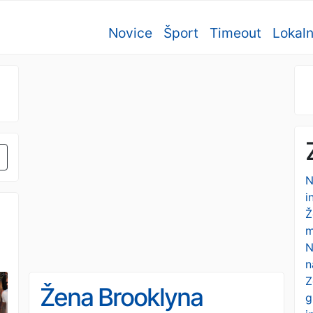
Novice
Šport
Timeout
Lokal
N
i
Ž
m
N
n
Z
Žena Brooklyna
g