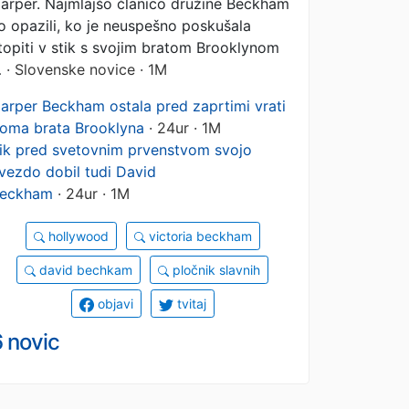
arper. Najmlajšo članico družine Beckham
o opazili, ko je neuspešno poskušala
topiti v stik s svojim bratom Brooklynom
…
· Slovenske novice · 1M
arper Beckham ostala pred zaprtimi vrati
oma brata Brooklyna
· 24ur · 1M
ik pred svetovnim prvenstvom svojo
vezdo dobil tudi David
eckham
· 24ur · 1M
hollywood
victoria beckham
david bechkam
pločnik slavnih
objavi
tvitaj
 novic