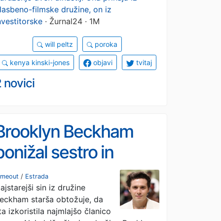
lasbeno-filmske družine, on iz
nvestitorske
· Žurnal24 · 1M
will peltz
poroka
kenya kinski-jones
objavi
tvitaj
 novici
Brooklyn Beckham
ponižal sestro in
starše
imeout
/
Estrada
ajstarejši sin iz družine
eckham starša obtožuje, da
ta izkoristila najmlajšo članico