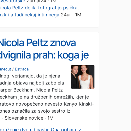
nvestitorske
Žurnal24 · 1M
icola Peltz delila fotografijo psička,
azkrila tudi nekaj intimnega
24ur · 1M
Nicola Peltz znova
dvignila prah: koga je
najbolj prizadela?
imeout
/
Estrada
nogi verjamejo, da je njena
adnja objava najbolj zabolela
arper Beckham. Nicola Peltz
eckham je na družbenih omrežjih, kjer je
ratovo novopečeno nevesto Kenyo Kinski-
ones označila za svojo sestro iz
…
· Slovenske novice · 1M
druženje dveh dinastij: Ona prihaja iz