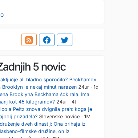
no
Zadnjih 5 novic
aključje ali hladno sporočilo? Beckhamovi
n Brooklyn le nekaj minut narazen
24ur · 1d
ena Brooklyna Beckhama šokirala: Ima
anj kot 45 kilogramov?
24ur · 4t
icola Peltz znova dvignila prah: koga je
ajbolj prizadela?
Slovenske novice · 1M
druženje dveh dinastij: Ona prihaja iz
lasbeno-filmske družine, on iz