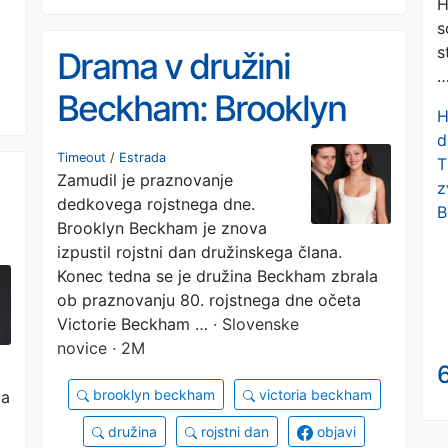
H
s
s
Drama v družini
Beckham: Brooklyn
H
priliva olje na ogenj
d
Timeout
/
Estrada
T
Zamudil je praznovanje
z
dedkovega rojstnega dne.
B
Brooklyn Beckham je znova
izpustil rojstni dan družinskega člana.
Konec tedna se je družina Beckham zbrala
ob praznovanju 80. rojstnega dne očeta
Victorie Beckham …
· Slovenske
novice · 2M
6
brooklyn beckham
victoria beckham
ma
družina
rojstni dan
objavi