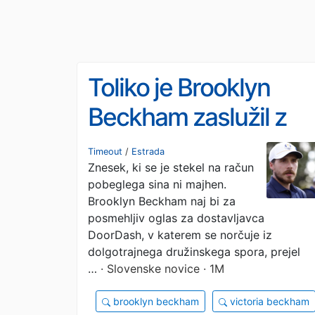
Toliko je Brooklyn
Beckham zaslužil z
oglasom, ki je njegovi
Timeout
/
Estrada
Znesek, ki se je stekel na račun
družini strl srce
pobeglega sina ni majhen.
Brooklyn Beckham naj bi za
posmehljiv oglas za dostavljavca
DoorDash, v katerem se norčuje iz
dolgotrajnega družinskega spora, prejel
…
· Slovenske novice · 1M
brooklyn beckham
victoria beckham