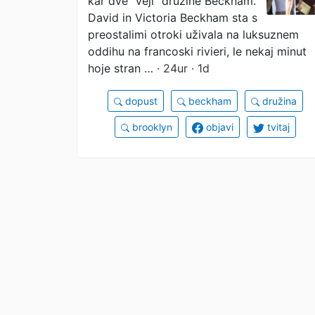
kar dve "veji" družine Beckham.
minut narazen
David in Victoria Beckham sta s
preostalimi otroki uživala na luksuznem
oddihu na francoski rivieri, le nekaj minut
hoje stran …
· 24ur · 1d
dopust
beckham
družina
brooklyn
objavi
tvitaj