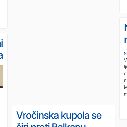
i
a
N
V
l
e
n
M
m
Vročinska kupola se