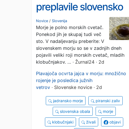
preplavile slovensko
morje
Novice
/
Slovenija
Morje je polno morskih cvetač.
Ponekod jih je skupaj tudi več
sto. V nadaljevanju preberite: V
slovenskem morju so se v zadnjih dneh
pojavili veliki roji morskih cvetač, mladih
klobučnjakov. …
· Žurnal24 · 2d
Plavajoča ocvrta jajca v morju: množično
rojenje je posledica južnih
vetrov
· Slovenske novice · 2d
jadransko morje
piranski zaliv
slovenska obala
morje
klobučnjaki
živali
objavi