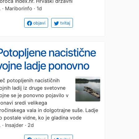
presihanje
oroča Index.hr. Hrvaški državni
…
· Mariborinfo · 1d
objavi
tvitaj
Potopljene nacistične
vojne ladje ponovno
izplavale v Evropi
eč potopljenih nacističnih
ojnih ladij iz druge svetovne
(FOTO)
ojne se je ponovno pojavilo v
onavi sredi velikega
ročinskega vala in dolgotrajne suše. Ladje
o postale vidne, ko je gladina vode
…
· Insajder · 2d