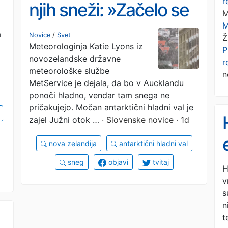
r
njih sneži: »Začelo se
M
M
je s točo, nato pa je
a
Novice
/
Svet
Ž
Meteorologinja Katie Lyons iz
začel padati sneg«
P
novozelandske državne
r
(VIDEO)
meteorološke službe
n
MetService je dejala, da bo v Aucklandu
ponoči hladno, vendar tam snega ne
pričakujejo. Močan antarktični hladni val je
zajel Južni otok …
· Slovenske novice · 1d
nova zelandija
antarktični hladni val
sneg
objavi
tvitaj
H
v
s
n
t