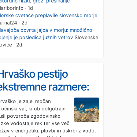
ekordno nizki, grozi presihanje
ariborinfo · 1d
orske cvetače preplavile slovensko morje
urnal24 · 2d
lavajoča ocvrta jajca v morju: množično
ojenje je posledica južnih vetrov
Slovenske
ovice · 2d
Hrvaško pestijo
ekstremne razmere:
Temperature do 42
rvaško je zajel močan
ročinski val, ki ob dolgotrajni
stopinj, vodostaji rek
uši povzroča zgodovinsko
rekordno nizki, grozi
izke vodostaje rek ter vse več
ežav v energetiki, plovbi in oskrbi z vodo,