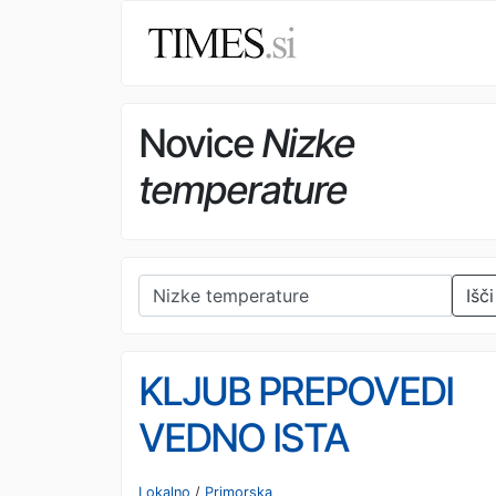
Novice
Nizke
temperature
Išči
KLJUB PREPOVEDI
VEDNO ISTA
ZGODBA: Izgovor, ki
Lokalno
/
Primorska