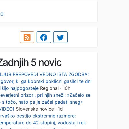
no
Zadnjih 5 novic
LJUB PREPOVEDI VEDNO ISTA ZGODBA:
zgovor, ki ga koprski poklicni gasilci te dni
lišijo najpogosteje
Regional · 10h
everjetni prizori, pri njih sneži: »Začelo se
e s točo, nato pa je začel padati sneg«
VIDEO)
Slovenske novice · 1d
rvaško pestijo ekstremne razmere:
emperature do 42 stopinj, vodostaji rek