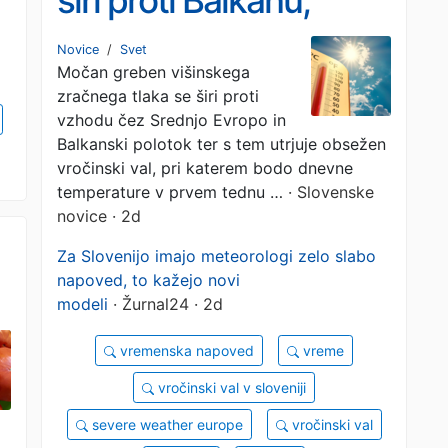
širi proti Balkanu,
Slovenijo in okolico
Novice
/
Svet
Močan greben višinskega
čakajo temperature
zračnega tlaka se širi proti
nad 40 °C
vzhodu čez Srednjo Evropo in
Balkanski polotok ter s tem utrjuje obsežen
vročinski val, pri katerem bodo dnevne
temperature v prvem tednu …
· Slovenske
novice · 2d
Za Slovenijo imajo meteorologi zelo slabo
napoved, to kažejo novi
modeli
· Žurnal24 · 2d
o
vremenska napoved
vreme
vročinski val v sloveniji
severe weather europe
vročinski val