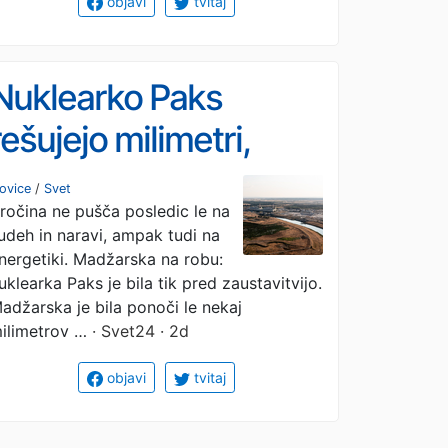
objavi
tvitaj
Nuklearko Paks
rešujejo milimetri,
Donava usiha, Drava
ovice
/
Svet
ročina ne pušča posledic le na
rekordno nizka
judeh in naravi, ampak tudi na
nergetiki. Madžarska na robu:
uklearka Paks je bila tik pred zaustavitvijo.
adžarska je bila ponoči le nekaj
ilimetrov …
· Svet24 · 2d
objavi
tvitaj