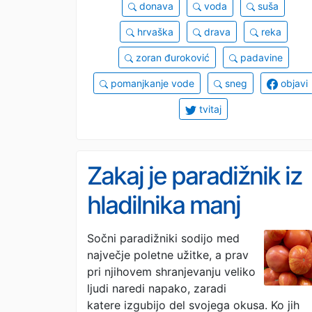
donava
voda
suša
hrvaška
drava
reka
zoran đuroković
padavine
pomanjkanje vode
sneg
objavi
tvitaj
Zakaj je paradižnik iz
hladilnika manj
okusen? Napaka, ki j
Sočni paradižniki sodijo med
največje poletne užitke, a prav
dela večina
pri njihovem shranjevanju veliko
ljudi naredi napako, zaradi
katere izgubijo del svojega okusa. Ko jih