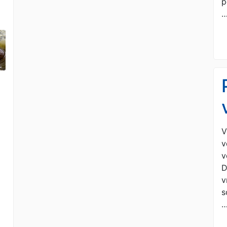
p
V
v
v
D
v
s