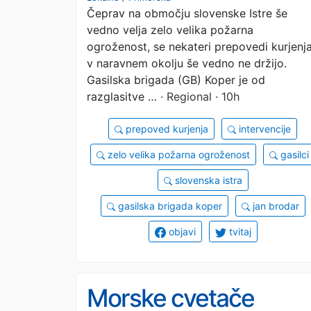
Čeprav na območju slovenske Istre še
ga koprski poklicni
vedno velja zelo velika požarna
gasilci te dni slišijo
ogroženost, se nekateri prepovedi kurjenj
v naravnem okolju še vedno ne držijo.
najpogosteje
Gasilska brigada (GB) Koper je od
razglasitve …
· Regional · 10h
prepoved kurjenja
intervencije
zelo velika požarna ogroženost
gasilci
slovenska istra
gasilska brigada koper
jan brodar
objavi
tvitaj
Morske cvetače