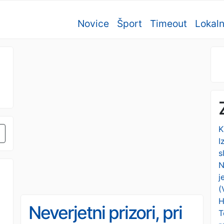
Novice
Šport
Timeout
Lokal
K
I
s
N
j
(
H
Neverjetni prizori, pri
T