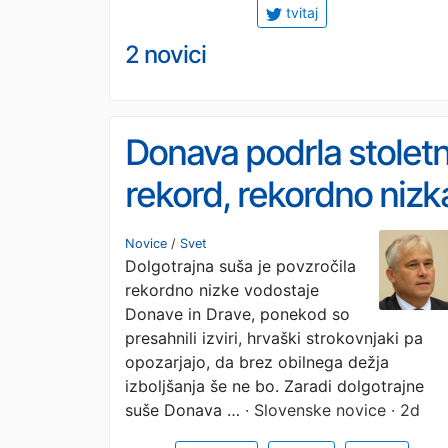
tvitaj
2 novici
Donava podrla stoletn
rekord, rekordno nizk
tudi Drava. »Razmere
Novice
/
Svet
Dolgotrajna suša je povzročila
so resne«
rekordno nizke vodostaje
Donave in Drave, ponekod so
presahnili izviri, hrvaški strokovnjaki pa
opozarjajo, da brez obilnega dežja
izboljšanja še ne bo. Zaradi dolgotrajne
suše Donava …
· Slovenske novice · 2d