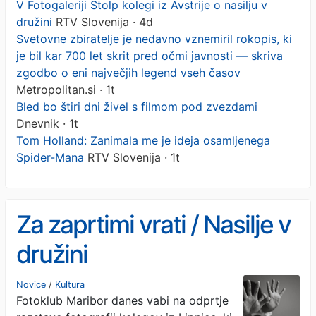
V Fotogaleriji Stolp kolegi iz Avstrije o nasilju v
družini
RTV Slovenija · 4d
Svetovne zbiratelje je nedavno vznemiril rokopis, ki
je bil kar 700 let skrit pred očmi javnosti — skriva
zgodbo o eni največjih legend vseh časov
Metropolitan.si · 1t
Bled bo štiri dni živel s filmom pod zvezdami
Dnevnik · 1t
Tom Holland: Zanimala me je ideja osamljenega
Spider-Mana
RTV Slovenija · 1t
Za zaprtimi vrati / Nasilje v
družini
Novice
/
Kultura
Fotoklub Maribor danes vabi na odprtje