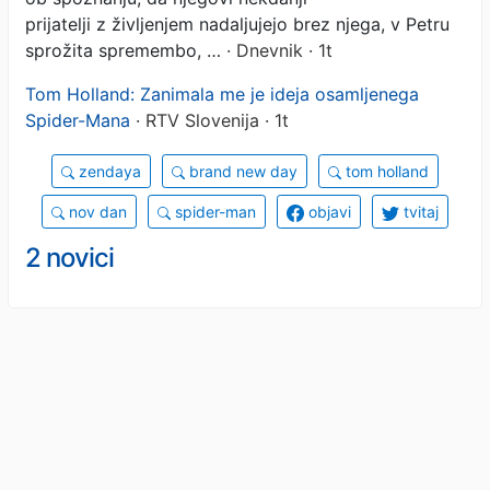
prijatelji z življenjem nadaljujejo brez njega, v Petru
sprožita spremembo, …
· Dnevnik · 1t
Tom Holland: Zanimala me je ideja osamljenega
Spider-Mana
· RTV Slovenija · 1t
zendaya
brand new day
tom holland
nov dan
spider-man
objavi
tvitaj
2 novici