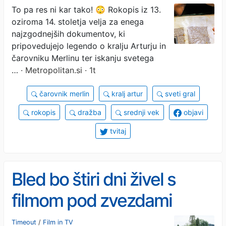
ki je bil kar 700 let skrit
To pa res ni kar tako! 😳 Rokopis iz 13.
oziroma 14. stoletja velja za enega
pred očmi javnosti —
najzgodnejših dokumentov, ki
skriva zgodbo o eni
pripovedujejo legendo o kralju Arturju in
čarovniku Merlinu ter iskanju svetega
največjih legend vseh
…
· Metropolitan.si · 1t
časov
čarovnik merlin
kralj artur
sveti gral
rokopis
dražba
srednji vek
objavi
tvitaj
Bled bo štiri dni živel s
filmom pod zvezdami
Timeout
/
Film in TV