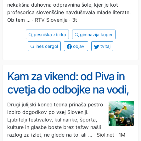
nekakšna duhovna odpravnina šole, kjer je kot
profesorica slovenščine navduševala mlade literate.
Ob tem …
· RTV Slovenija · 3t
pesniška zbirka
gimnazija koper
ines cergol
objavi
tvitaj
Kam za vikend: od Piva in
cvetja do odbojke na vodi,
vina, umetnosti in poletnih
Drugi julijski konec tedna prinaša pestro
izbiro dogodkov po vsej Sloveniji.
koncertov
Ljubitelji festivalov, kulinarike, športa,
kulture in glasbe boste brez težav našli
razlog za izlet, ne glede na to, ali …
· Siol.net · 1M