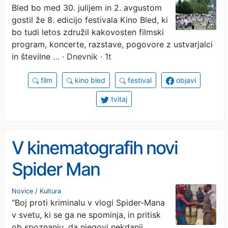
Bled bo med 30. julijem in 2. avgustom
gostil že 8. edicijo festivala Kino Bled, ki
bo tudi letos združil kakovosten filmski
program, koncerte, razstave, pogovore z ustvarjalci
in številne …
· Dnevnik · 1t
film
kino bled
festival
objavi
tvitaj
V kinematografih novi
Spider Man
Novice
/
Kultura
"Boj proti kriminalu v vlogi Spider-Mana
v svetu, ki se ga ne spominja, in pritisk
ob spoznanju, da njegovi nekdanji