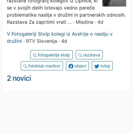
razstave fotografij kolegov iz Lipnice, ki
se v svojih delih lotevajo vedno pereče
problematike nasilja v družini in partnerskih odnosih.
Razstava Za zaprtimi vrati …
· Mladina · 4d
V Fotogaleriji Stolp kolegi iz Avstrije o nasilju v
družini
· RTV Slovenija · 4d
fotogalerija stolp
razstava
fotoklub maribor
objavi
tvitaj
2 novici