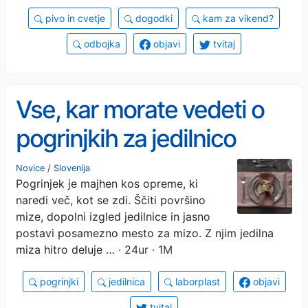
pivo in cvetje
dogodki
kam za vikend?
odbojka
objavi
tvitaj
Vse, kar morate vedeti o
pogrinjkih za jedilnico
Novice
/
Slovenija
Pogrinjek je majhen kos opreme, ki
naredi več, kot se zdi. Ščiti površino
mize, dopolni izgled jedilnice in jasno
postavi posamezno mesto za mizo. Z njim jedilna
miza hitro deluje …
· 24ur · 1M
pogrinjki
jedilnica
laborplast
objavi
tvitaj