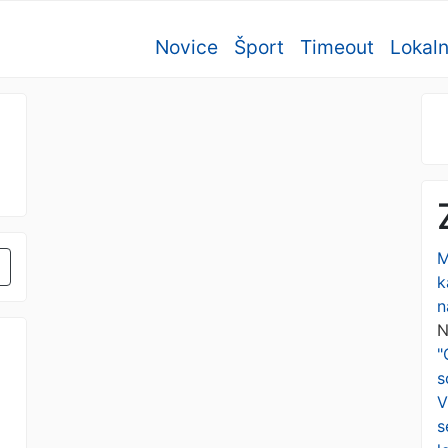
Novice
Šport
Timeout
Lokal
M
k
n
N
"
s
V
s