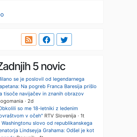
no
Zadnjih 5 novic
ilano se je poslovil od legendarnega
apetana: Na pogreb Franca Baresija prišlo
a tisoče navijačev in znanih obrazov
ogomania · 2d
Obkolili so me 18-letniki z ledenim
ovraštvom v očeh"
RTV Slovenija · 1t
 Washingtonu slovo od republikanskega
enatorja Lindseyja Grahama: Odšel je kot