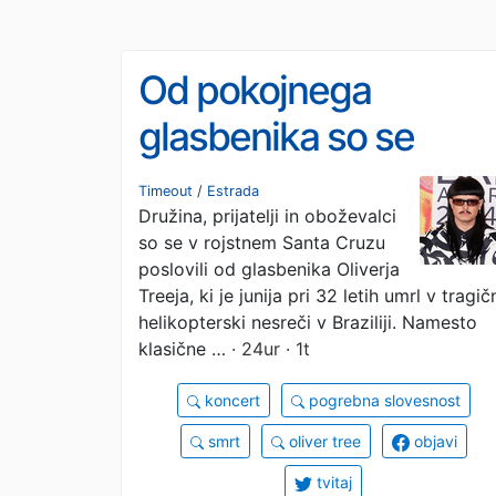
Od pokojnega
glasbenika so se
poslovili z glasbo,
Timeout
/
Estrada
Družina, prijatelji in oboževalci
humorjem in solzami
so se v rojstnem Santa Cruzu
poslovili od glasbenika Oliverja
Treeja, ki je junija pri 32 letih umrl v tragič
helikopterski nesreči v Braziliji. Namesto
klasične …
· 24ur · 1t
koncert
pogrebna slovesnost
smrt
oliver tree
objavi
tvitaj