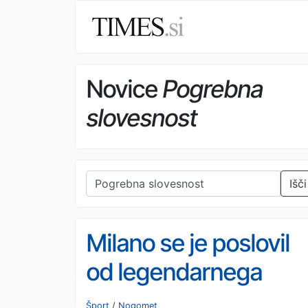
Novice
Pogrebna
slovesnost
Išči
Milano se je poslovil
od legendarnega
kapetana: Na pogreb
Šport
/
Nogomet