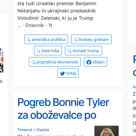
sta tudi izraelski premier Benjamin
Netanjahu in ukrajinski predsednik
Volodimir Zelenski, ki ju je Trump
…
· Dnevnik · 1t
ameriška politika
lindsey graham
bela hiša
donald trump
pogrebna slovesnost
objavi
tvitaj
ni
N
Z
Pogreb Bonnie Tyler
p
W
za oboževalce po
l
U
svetu prek spleta
i
Timeout
/
Glasba