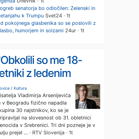
egenda
Dnevnik · 1t
ogreb senatorja bo odločilen: Zelenski in
etanjahu k Trumpu
Svet24 · 1t
d pokojnega glasbenika so se poslovili z
lasbo, humorjem in solzami
24ur · 1t
"Obkolili so me 18-
letniki z ledenim
sovraštvom v očeh"
ovice
/
Kultura
isatelja Vladimirja Arsenijevića
e v Beogradu fizično napadla
kupina 30 najstnikov, ko se je
ripravljal na slovesnost ob 31. obletnici
enocida v Srebrenici. Tri dni pozneje je v
ulju prejel …
· RTV Slovenija · 1t