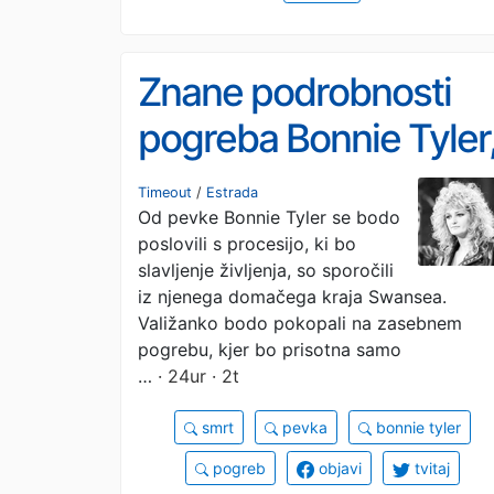
Znane podrobnosti
pogreba Bonnie Tyler
vabljeni tudi
Timeout
/
Estrada
Od pevke Bonnie Tyler se bodo
oboževalci
poslovili s procesijo, ki bo
slavljenje življenja, so sporočili
iz njenega domačega kraja Swansea.
Valižanko bodo pokopali na zasebnem
pogrebu, kjer bo prisotna samo
…
· 24ur · 2t
smrt
pevka
bonnie tyler
pogreb
objavi
tvitaj