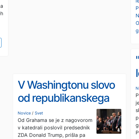
l
ja
P
eh
N
O
g
V Washingtonu slovo
N
od republikanskega
P
j
senatorja Lindseyja
s
Novice
/
Svet
p
Od Grahama se je z nagovorom
Grahama: Odšel je kot
g
v katedrali poslovil predsednik
P
legenda
ZDA Donald Trump, prišla pa