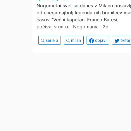
Nogometni svet se danes v Milanu poslavl
Franca Baresija prišlo
od enega najbolj legendarnih branilcev vs
na tisoče navijačev in
časov. 'Večni kapetan' Franco Baresi,
počivaj v miru.
· Nogomania · 2d
znanih obrazov
serie a
milan
objavi
tvitaj