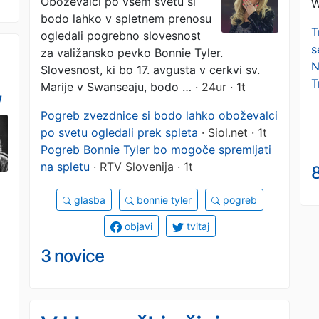
Oboževalci po vsem svetu si
W
bodo lahko v spletnem prenosu
T
ogledali pogrebno slovesnost
s
za valižansko pevko Bonnie Tyler.
N
Slovesnost, ki bo 17. avgusta v cerkvi sv.
,
T
Marije v Swanseaju, bodo …
· 24ur · 1t
Pogreb zvezdnice si bodo lahko oboževalci
po svetu ogledali prek spleta
· Siol.net · 1t
Pogreb Bonnie Tyler bo mogoče spremljati
na spletu
· RTV Slovenija · 1t
8
glasba
bonnie tyler
pogreb
objavi
tvitaj
3 novice