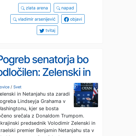
zlata arena
napad
vladimir arsenijević
objavi
tvitaj
Pogreb senatorja bo
odločilen: Zelenski in
Netanjahu k Trumpu
ovice
/
Svet
elenski in Netanjahu sta zaradi
ogreba Lindseyja Grahama v
ashingtonu, kjer se bosta
očeno srečala z Donaldom Trumpom.
krajinski predsednik Volodimir Zelenski in
zraelski premier Benjamin Netanjahu sta v