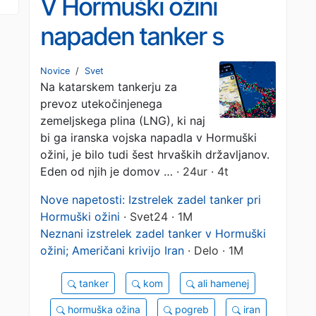
V Hormuški ožini
napaden tanker s
hrvaško posadko
Novice
/
Svet
Na katarskem tankerju za
prevoz utekočinjenega
zemeljskega plina (LNG), ki naj
bi ga iranska vojska napadla v Hormuški
ožini, je bilo tudi šest hrvaških državljanov.
Eden od njih je domov …
· 24ur · 4t
Nove napetosti: Izstrelek zadel tanker pri
Hormuški ožini
· Svet24 · 1M
Neznani izstrelek zadel tanker v Hormuški
ožini; Američani krivijo Iran
· Delo · 1M
tanker
kom
ali hamenej
hormuška ožina
pogreb
iran