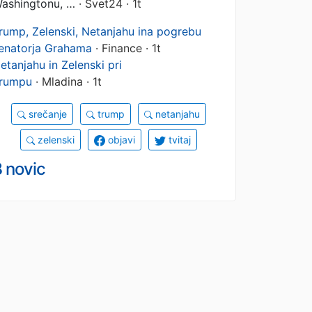
ashingtonu, …
· Svet24 · 1t
rump, Zelenski, Netanjahu ina pogrebu
enatorja Grahama
· Finance · 1t
etanjahu in Zelenski pri
rumpu
· Mladina · 1t
srečanje
trump
netanjahu
zelenski
objavi
tvitaj
 novic