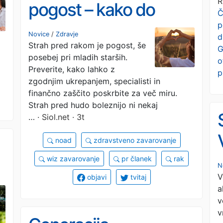
R
pogost – kako do
Č
p
hitrejše diagnoze in
Novice
/
Zdravje
d
Strah pred rakom je pogost, še
manj skrbi
G
posebej pri mladih starših.
o
Preverite, kako lahko z
p
zgodnjim ukrepanjem, specialisti in
finančno zaščito poskrbite za več miru.
Strah pred hudo boleznijo ni nekaj
…
· Siol.net · 3t
noad
zdravstveno zavarovanje
wiz zavarovanje
pr članek
rak
N
V
objavi
tvitaj
a
v
v