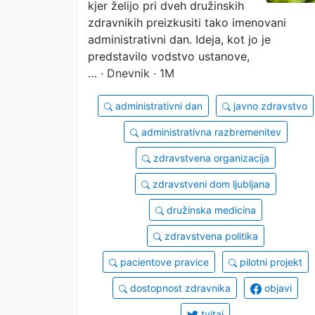
drugod?
kjer želijo pri dveh družinskih
zdravnikih preizkusiti tako imenovani
administrativni dan. Ideja, kot jo je
predstavilo vodstvo ustanove,
…
· Dnevnik · 1M
administrativni dan
javno zdravstvo
administrativna razbremenitev
zdravstvena organizacija
zdravstveni dom ljubljana
družinska medicina
zdravstvena politika
pacientove pravice
pilotni projekt
dostopnost zdravnika
objavi
tvitaj