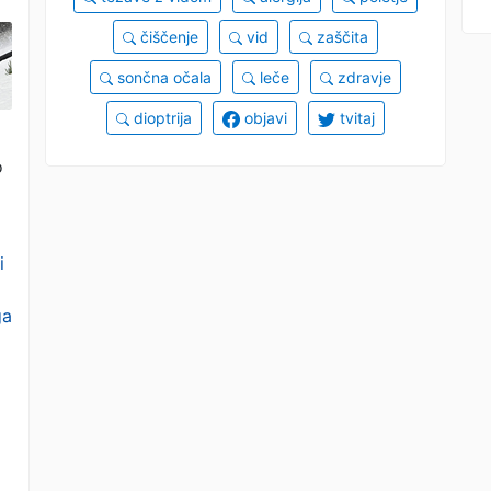
čiščenje
vid
zaščita
sončna očala
leče
zdravje
dioptrija
objavi
tvitaj
o
i
ga