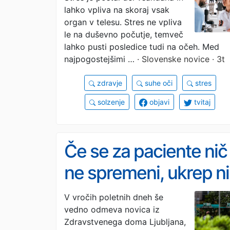
lahko vpliva na skoraj vsak
je za vaše težave kriv
organ v telesu. Stres ne vpliva
stres
le na duševno počutje, temveč
lahko pusti posledice tudi na očeh. Med
najpogostejšimi …
· Slovenske novice · 3t
zdravje
suhe oči
stres
solzenje
objavi
tvitaj
Če se za paciente nič
ne spremeni, ukrep ni
potreben. Bodo
V vročih poletnih dneh še
vedno odmeva novica iz
Ljubljani sledili tudi
Zdravstvenega doma Ljubljana,