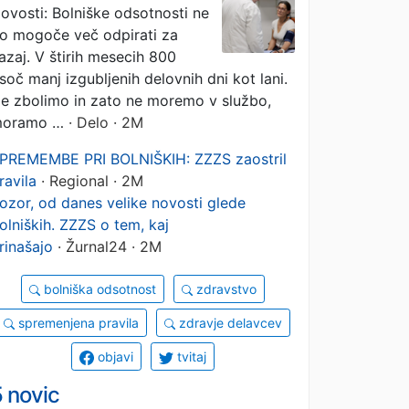
ovosti: Bolniške odsotnosti ne
o mogoče več odpirati za
azaj. V štirih mesecih 800
isoč manj izgubljenih delovnih dni kot lani.
e zbolimo in zato ne moremo v službo,
oramo …
· Delo · 2M
PREMEMBE PRI BOLNIŠKIH: ZZZS zaostril
ravila
· Regional · 2M
ozor, od danes velike novosti glede
olniških. ZZZS o tem, kaj
rinašajo
· Žurnal24 · 2M
bolniška odsotnost
zdravstvo
spremenjena pravila
zdravje delavcev
objavi
tvitaj
 novic