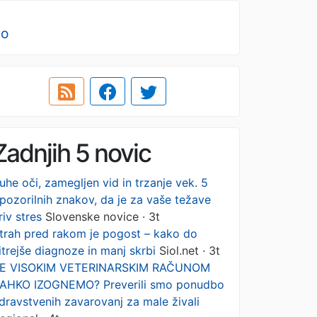
no
Zadnjih 5 novic
uhe oči, zamegljen vid in trzanje vek. 5
pozorilnih znakov, da je za vaše težave
riv stres
Slovenske novice · 3t
trah pred rakom je pogost – kako do
itrejše diagnoze in manj skrbi
Siol.net · 3t
E VISOKIM VETERINARSKIM RAČUNOM
AHKO IZOGNEMO? Preverili smo ponudbo
dravstvenih zavarovanj za male živali