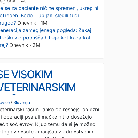
egional · 4t
e se za paciente nič ne spremeni, ukrep ni
otreben. Bodo Ljubljani sledili tudi
rugod?
Dnevnik · 1M
eneracija zamegljenega pogleda: Zakaj
troški vid popušča hitreje kot kadarkoli
rej?
Dnevnik · 2M
SE VISOKIM
VETERINARSKIM
RAČUNOM LAHKO
ovice
/
Slovenija
eterinarski računi lahko ob resnejši bolezni
IZOGNEMO? Preverili
li operaciji psa ali mačke hitro dosežejo
smo ponudbo
eč tisoč evrov. Kljub temu da si je možno
rtoglave vsote zmanjšati z zdravstvenim