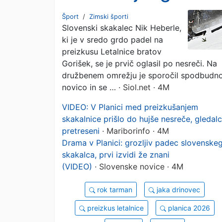
slovenski skakalec
Šport
/
Zimski športi
Slovenski skakalec Nik Heberle,
ki je v sredo grdo padel na
preizkusu Letalnice bratov
Gorišek, se je prvič oglasil po nesreči. Na
družbenem omrežju je sporočil spodbudn
novico in se …
· Siol.net · 4M
VIDEO: V Planici med preizkušanjem
skakalnice prišlo do hujše nesreče, gledalc
pretreseni
· Mariborinfo · 4M
Drama v Planici: grozljiv padec slovenske
skakalca, prvi izvidi že znani
(VIDEO)
· Slovenske novice · 4M
rok tarman
jaka drinovec
preizkus letalnice
planica 2026