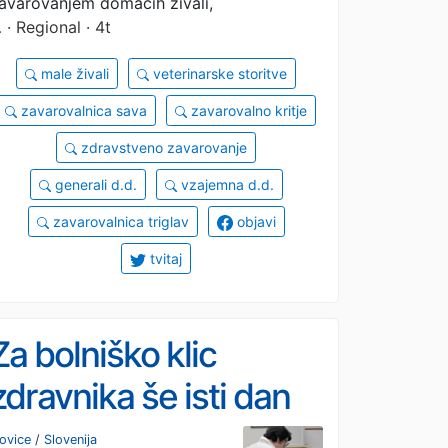
zdravstvenih
avarovanjem domačih živali,
…
· Regional · 4t
zavarovanj za male
male živali
veterinarske storitve
živali
zavarovalnica sava
zavarovalno kritje
zdravstveno zavarovanje
generali d.d.
vzajemna d.d.
zavarovalnica triglav
objavi
tvitaj
Za bolniško klic
zdravnika še isti dan
ovice
/
Slovenija