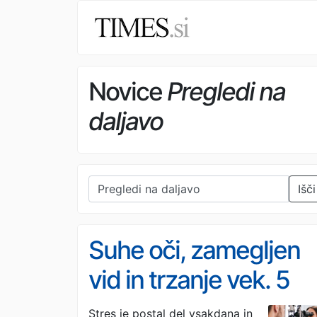
Novice
Pregledi na
daljavo
Išči
Suhe oči, zamegljen
vid in trzanje vek. 5
opozorilnih znakov, d
Stres je postal del vsakdana in