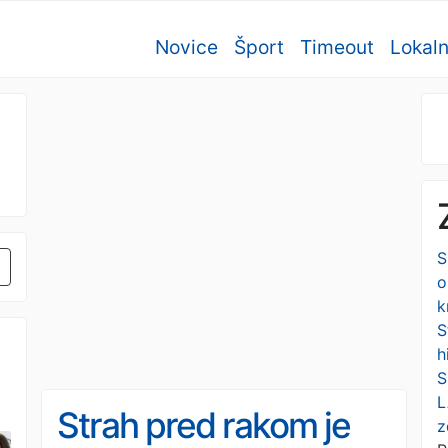
Novice
Šport
Timeout
Lokal
S
o
k
S
h
S
L
Strah pred rakom je
z
a