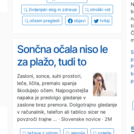
N
življenjski slog in zdravje
otroški vid
b
n
očesni pregledi
objavi
tvitaj
t
Č
m
Sončna očala niso le
S
za plažo, tudi to
p
P
škoduje očem
b
Zasloni, sonce, suhi prostori,
p
leče, ličila, premalo spanja
škodujejo očem. Najpogostejša
napaka je predolgo gledanje v
zaslone brez premora. Dolgotrajno gledanje
v računalnik, telefon ali tablico sicer ne
povzroči trajne …
· Slovenske novice · 2M
5
težave z vidom
alergija
poletje