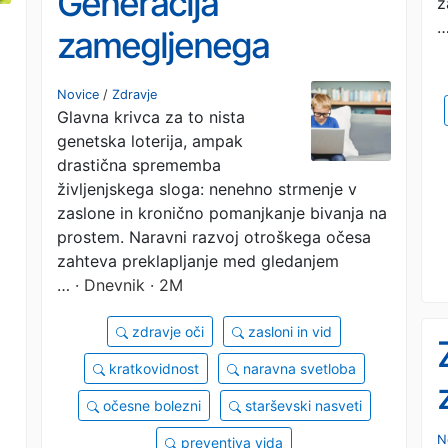
Generacija
z
zamegljenega
pogleda: Zakaj otroški
Novice
/
Zdravje
Glavna krivca za to nista
vid popušča hitreje
genetska loterija, ampak
kot kadarkoli prej?
drastična sprememba
življenjskega sloga: nenehno strmenje v
zaslone in kronično pomanjkanje bivanja na
prostem. Naravni razvoj otroškega očesa
zahteva preklapljanje med gledanjem
…
· Dnevnik · 2M
zdravje oči
zasloni in vid
kratkovidnost
naravna svetloba
očesne bolezni
starševski nasveti
N
preventiva vida