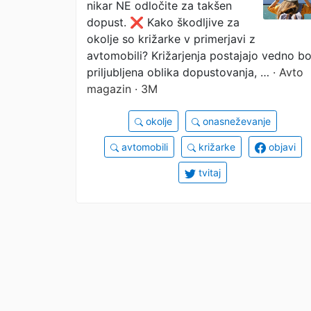
nikar NE odločite za takšen
primerjavi z avtomobil
dopust. ❌ Kako škodljive za
okolje so križarke v primerjavi z
avtomobili? Križarjenja postajajo vedno bo
priljubljena oblika dopustovanja, …
· Avto
magazin · 3M
okolje
onasneževanje
avtomobili
križarke
objavi
tvitaj