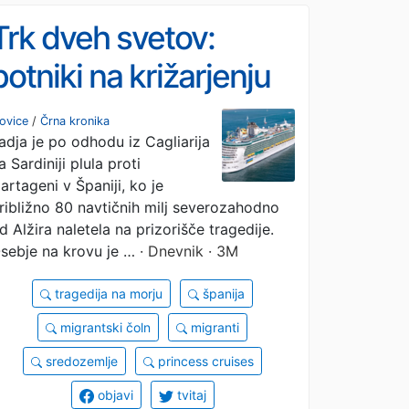
Trk dveh svetov:
potniki na križarjenju
po Sredozemlju v
ovice
/
Črna kronika
adja je po odhodu iz Cagliarija
morju zagledali več
a Sardiniji plula proti
trupel
artageni v Španiji, ko je
ribližno 80 navtičnih milj severozahodno
d Alžira naletela na prizorišče tragedije.
sebje na krovu je …
· Dnevnik · 3M
tragedija na morju
španija
migrantski čoln
migranti
sredozemlje
princess cruises
objavi
tvitaj