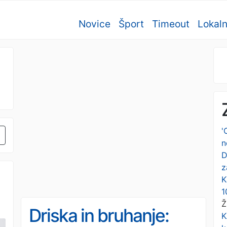
Novice
Šport
Timeout
Lokal
'
n
D
z
K
1
Ž
Driska in bruhanje:
K