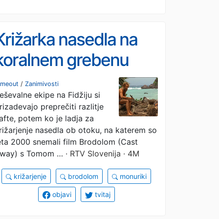
Križarka nasedla na
koralnem grebenu
otoka, kjer so snemali
imeout
/
Zanimivosti
eševalne ekipe na Fidžiju si
Brodolom
rizadevajo preprečiti razlitje
afte, potem ko je ladja za
rižarjenje nasedla ob otoku, na katerem so
eta 2000 snemali film Brodolom (Cast
way) s Tomom …
· RTV Slovenija · 4M
križarjenje
brodolom
monuriki
objavi
tvitaj