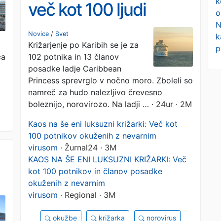
k
več kot 100 ljudi
o
N
zbolelo za norovirozo
Novice
/
Svet
k
Križarjenje po Karibih se je za
p
ča
102 potnika in 13 članov
posadke ladje Caribbean
Princess sprevrglo v nočno moro. Zboleli so
namreč za hudo nalezljivo črevesno
boleznijo, norovirozo. Na ladji …
· 24ur · 2M
Kaos na še eni luksuzni križarki: Več kot
100 potnikov okuženih z nevarnim
virusom
· Žurnal24 · 3M
KAOS NA ŠE ENI LUKSUZNI KRIŽARKI: Več
kot 100 potnikov in članov posadke
okuženih z nevarnim
virusom
· Regional · 3M
okužbe
križarka
norovirus