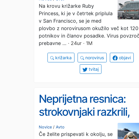
Na krovu križarke Ruby
Princess, ki je v četrtek priplula
v San Francisco, se je med
plovbo z norovirusom okužilo več kot 120
potnikov in članov posadke. Virus povzro
prebavne …
· 24ur · 1M
križarka
norovirus
objavi
tvitaj
Neprijetna resnica:
strokovnjaki razkrili,
kako škodljive za
Novice
/
Avto
Če želite prispevati k okolju, se
okolje so križarke v