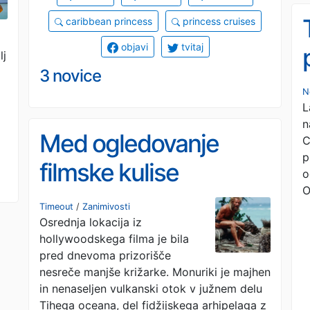
i
caribbean princess
princess cruises
objavi
tvitaj
lj
3 novice
N
L
n
Med ogledovanje
C
p
filmske kulise
o
O
Brodoloma doživeli
Timeout
/
Zanimivosti
Osrednja lokacija iz
pravi brodolom
hollywoodskega filma je bila
pred dnevoma prizorišče
nesreče manjše križarke. Monuriki je majhen
in nenaseljen vulkanski otok v južnem delu
Tihega oceana, del fidžijskega arhipelaga z