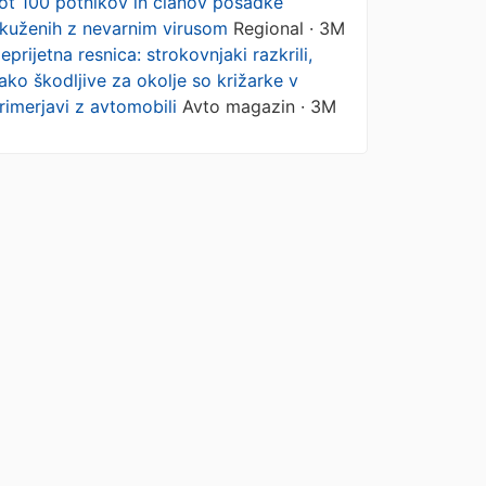
ot 100 potnikov in članov posadke
kuženih z nevarnim virusom
Regional · 3M
eprijetna resnica: strokovnjaki razkrili,
ako škodljive za okolje so križarke v
rimerjavi z avtomobili
Avto magazin · 3M