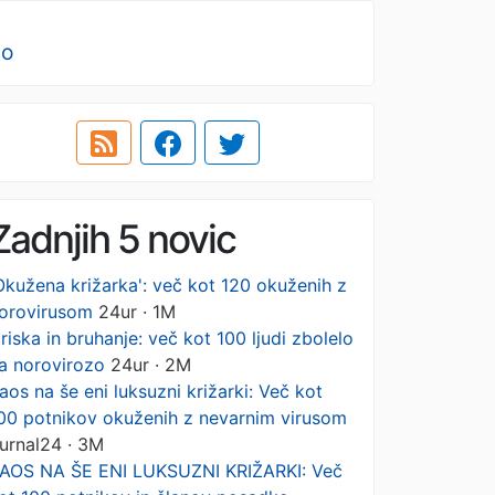
no
Zadnjih 5 novic
Okužena križarka': več kot 120 okuženih z
orovirusom
24ur · 1M
riska in bruhanje: več kot 100 ljudi zbolelo
a norovirozo
24ur · 2M
aos na še eni luksuzni križarki: Več kot
00 potnikov okuženih z nevarnim virusom
urnal24 · 3M
AOS NA ŠE ENI LUKSUZNI KRIŽARKI: Več