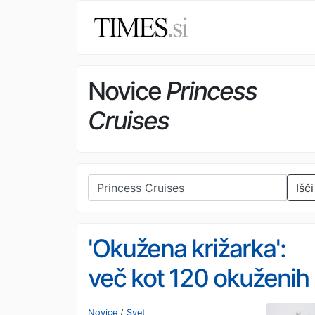
Novice
Princess
Cruises
Išči
'Okužena križarka':
več kot 120 okuženih
z norovirusom
Novice
/
Svet