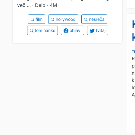
več …
· Delo · 4M
film
hollywood
nesreča
tom hanks
objavi
tvitaj
T
R
p
n
k
l
A