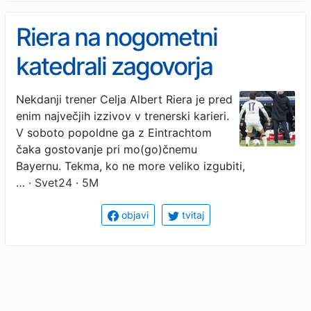
Riera na nogometni
katedrali zagovorja
diplomsko nalogo
Nekdanji trener Celja Albert Riera je pred
enim največjih izzivov v trenerski karieri.
V soboto popoldne ga z Eintrachtom
čaka gostovanje pri mo(go)čnemu
Bayernu. Tekma, ko ne more veliko izgubiti,
…
· Svet24 · 5M
objavi
tvitaj