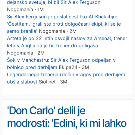
dejansko svetuje, bi bil Sir Alex Ferguson'
Nogomania · 1M
Sir Alex Ferguson je poslal čestitko Al-Khelaifiju:
'Čestitam, igrali ste proti dolgočasni ekipi, ki se je
samo branila'
Nogomania · 2M
Arteta je po 22 letih osvojil naslov za Arsenal, trener
leta v Angliji pa je bil trener drugoligaša
Nogomania · 2M
Šok v Manchestru: Sir Alex Ferguson odpeljan v
bolnico pred derbijem
Ekipa24 · 3M
Legendarnega trenerja rdečih vragov pred derbijem
obšla slabost
Siol.net · 3M
'Don Carlo' delil je
modrosti: 'Edini, ki mi lahko