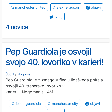
manchester united
alex ferguson
objavi
tvitaj
4 novice
Pep Guardiola je osvojil
svojo 40. lovoriko v karieri!
Pred njim je le še en
Šport
/
Nogomet
Pep Guardiola je z zmago v finalu ligaškega pokala
trenerski titan, ga bo ujel?
osvojil 40. trenersko lovoriko v
karieri.
· Nogomania · 4M
josep guardiola
manchester city
objavi