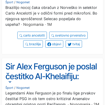
dejansko svetuje, bi bil Sir
Šport
/
Nogomet
Brazilijo nocoj čaka obračun z Norveško in selektor
Alex Ferguson'
Carlo Ancelotti je v odlični formi pred mikrofoni. Bo
njegova sproščenost Selecao popeljala do
uspeha?
· Nogomania · 1M
carlo ancelotti
svetovno prvenstvo
brazilija
objavi
tvitaj
Sir Alex Ferguson je poslal
čestitko Al-Khelaifiju:
'Čestitam, igrali ste proti
Šport
/
Nogomet
Legendarni Alex Ferguson je po finalu lige prvakov
dolgočasni ekipi, ki se je
čestital PSG in ob tem ostro kritiziral Arsenalov
obrambni pristop proti Parižanom.
· Nogomania · 2M