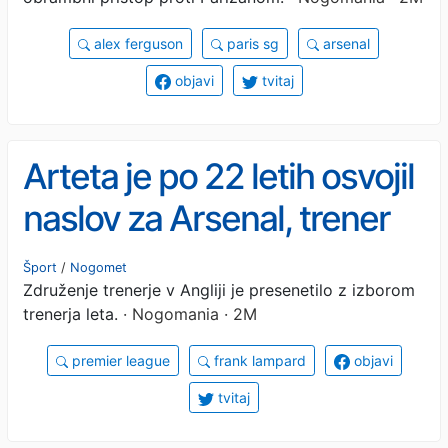
samo branila'
alex ferguson
paris sg
arsenal
objavi
tvitaj
Arteta je po 22 letih osvojil
naslov za Arsenal, trener
leta v Angliji pa je bil trener
Šport
/
Nogomet
Združenje trenerje v Angliji je presenetilo z izborom
drugoligaša
trenerja leta.
· Nogomania · 2M
premier league
frank lampard
objavi
tvitaj