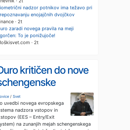
nevnik · 2t
iometrični nadzor potnikov ima težavo pri
repoznavanju enojajčnih dvojčkov
inance · 2t
uro zaradi novega pravila na meji
gorčen: To je ponižujoče!
oškisvet.com · 2t
Đuro kritičen do nove
schengenske
kontrole: »Ponižujoče,
ovice
/
Svet
o uvedbi novega evropskega
milo rečeno«
istema nadzora vstopov in
zstopov (EES – Entry/Exit
ystem) na zunanjih mejah schengenskega