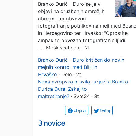
Branko Đurić - Đuro se je v
ponižujoče!
objavi na družbenih omrežjih
obregnil ob obvezno
fotografiranje potnikov na meji med Bosn
in Hercegovino ter Hrvaško: "Oprostite,
ampak to obvezno fotografiranje ljudi
…
· Moškisvet.com · 2t
Branko Đurić - Đuro kritičen do novih
mejnih kontrol med BiH in
Hrvaško
· Delo · 2t
Nova evropska pravila razjezila Branka
Đurića Đura: Zakaj to
maltretiranje?
· Svet24 · 3t
objavi
tvitaj
3 novice