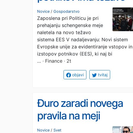
pri prepoznavanju
Novice
/
Gospodarstvo
Zaposlena pri Politicu je pri
enojajčnih dvojčkov
prehajanju schengenske meje
naletela na novo težavo
sistema EES V nadaljevanju: Novi sistem
Evropske unije za evidentiranje vstopov in
izstopov potnikov (EES), ki naj bi
…
· Finance · 2t
objavi
tvitaj
Đuro zaradi novega
pravila na meji
ogorčen: To je
Novice
/
Svet