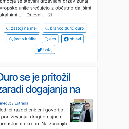
bmočja se številni državljani držav zunaj
vropske unije srečujejo z občutno daljšimi
akalnimi …
· Dnevnik · 2t
zastoji na meji
branko đurić đuro
javna kritika
ees
objavi
tvitaj
Đuro se je pritožil
zaradi dogajanja na
meji med Bosno in
imeout
/
Estrada
ledilci razdeljeni: eni govorijo
Hrvaško: »Ponižujoče,
 poniževanju, drugi o nujnem
milo rečeno«
arnostnem ukrepu. Na zunanjih