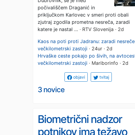
Dubrovnik, se je med
počivališčem Draganić in
priključkom Karlovec v smeri proti obali
zjutraj zgodila prometna nesreča, zaradi
katere je nastal …
· RTV Slovenija · 2d
Kaos na poti proti Jadranu: zaradi nesreče
večkilometrski zastoji
· 24ur · 2d
Hrvaške ceste pokajo po šivih, na avtoces
večkilometrski zastoji
· Mariborinfo · 2d
objavi
tvitaj
3 novice
Biometrični nadzor
potnikov ima težavo