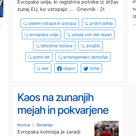
m
Evropske unije, ki registrira potnike iz držav
n
zunaj EU, ko vstopajo …
· Dnevnik · 2t
i
sistem vstopa in izstopa
prstni odtisi
o
evropska unija
ursula von der leyen
tehnične težave
dvojčki
potni list
schengensko območje
ees
objavi
tvitaj
Kaos na zunanjih
mejah in pokvarjene
počitnice, Evropska
Novice
/
Slovenija
Evropska komisija je zaradi
komisija neomajna