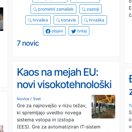
o
E
prometni zamašek
zastoji
č
hrvaška
konavle
hrvaška
objavi
tvitaj
7 novic
Kaos na mejah EU:
novi visokotehnološki
sistem ima težave z
Novice
/
Svet
Gre za najnovejšo v nizu težav,
dvojčki
T
S
ki spremljajo uvedbo novega
o
sistema vstopa in izstopa
v
(EES). Gre za avtomatiziran IT-sistem