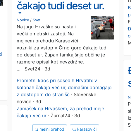
D
čakajo tudi deset ur.
B
p
Župan: "To je preseglo
Novice
/
Svet
F
Na jugu Hrvaške so nastali
meje razuma"
Đ
večkilometrski zastoji. Na
o
mejnem prehodu Karasovići
M
vozniki za vstop v Črno goro čakajo tudi
ti
do deset ur. Župan tamkajšnje občine je
razmere opisal kot nevzdržne.
…
· Svet24 · 3d
Prometni kaos pri sosedih Hrvatih: v
kolonah čakajo več ur, domačini pomagajo
z dostopom do stranišč
· Slovenske
N
novice · 3d
P
Zamašek na Hrvaškem, za prehod meje
s
čakajo več ur
· Žurnal24 · 3d
i
S
mejni prehod
karasovići