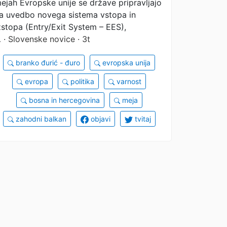
ejah Evropske unije se države pripravljajo
a uvedbo novega sistema vstopa in
zstopa (Entry/Exit System – EES),
…
· Slovenske novice · 3t
branko đurić - đuro
evropska unija
evropa
politika
varnost
bosna in hercegovina
meja
zahodni balkan
objavi
tvitaj