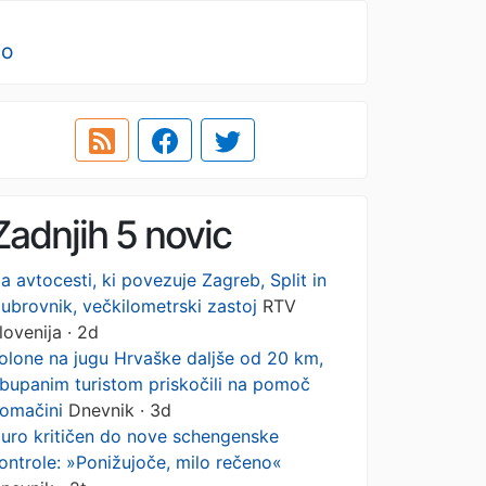
no
Zadnjih 5 novic
a avtocesti, ki povezuje Zagreb, Split in
ubrovnik, večkilometrski zastoj
RTV
lovenija · 2d
olone na jugu Hrvaške daljše od 20 km,
bupanim turistom priskočili na pomoč
omačini
Dnevnik · 3d
uro kritičen do nove schengenske
ontrole: »Ponižujoče, milo rečeno«