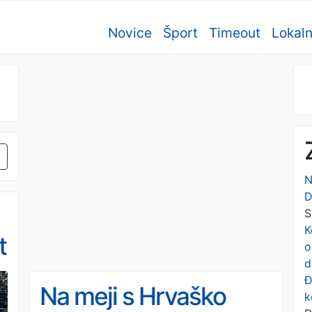
Novice
Šport
Timeout
Lokal
N
D
S
K
t
o
d
Đ
Na meji s Hrvaško
k