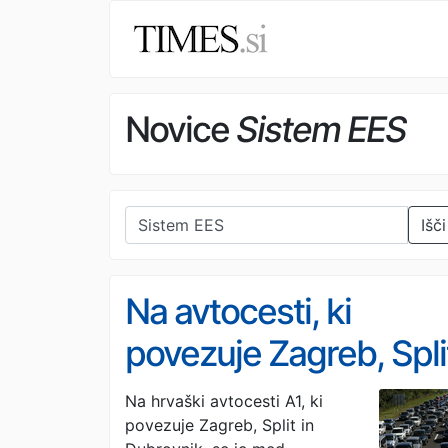
Novice
Sistem EES
Išči
Na avtocesti, ki
povezuje Zagreb, Spli
in Dubrovnik,
Na hrvaški avtocesti A1, ki
povezuje Zagreb, Split in
večkilometrski zastoj