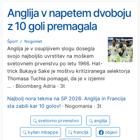
Anglija v napetem dvoboju
z 10 goli premagala
Francijo in osvojila tretje
Šport
/
Nogomet
Anglija je v osupljivem slogu dosegla
mesto
svojo najboljšo uvrstitev na moškem
svetovnem prvenstvu po letu 1966. Hat-
trick Bukaya Sake je moštvu kritiziranega selektorja
Thomasa Tuchla pomagal, da je v izjemni
…
· Bloomberg Adria · 3t
Najbolj nora tekma na SP 2026: Anglija in Francija
sta zabili kar 10 golov!
· Nogomania · 3t
svetovno prvenstvo
anglija
kylian mbappe
francija
objavi