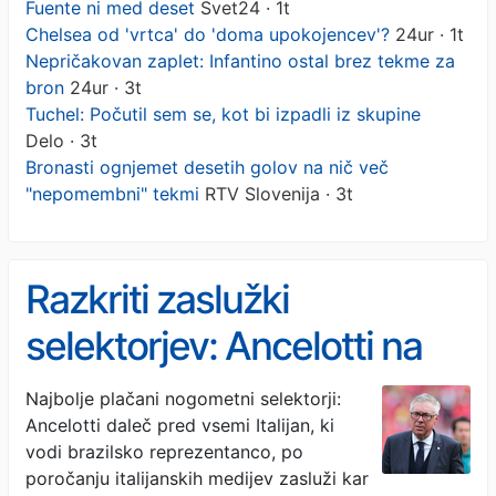
Fuente ni med deset
Svet24 · 1t
Chelsea od 'vrtca' do 'doma upokojencev'?
24ur · 1t
Nepričakovan zaplet: Infantino ostal brez tekme za
bron
24ur · 3t
Tuchel: Počutil sem se, kot bi izpadli iz skupine
Delo · 3t
Bronasti ognjemet desetih golov na nič več
"nepomembni" tekmi
RTV Slovenija · 3t
Razkriti zaslužki
selektorjev: Ancelotti na
vrhu, De la Fuente ni med
Najbolje plačani nogometni selektorji:
Ancelotti daleč pred vsemi Italijan, ki
deset
vodi brazilsko reprezentanco, po
poročanju italijanskih medijev zasluži kar