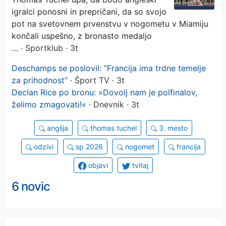
igralci ponosni in prepričani, da so svojo
pot na svetovnem prvenstvu v nogometu v Miamiju
končali uspešno, z bronasto medaljo
…
· Sportklub · 3t
Deschamps se poslovil: “Francija ima trdne temelje
za prihodnost”
· Šport TV · 3t
Declan Rice po bronu: »Dovolj nam je polfinalov,
želimo zmagovati!«
· Dnevnik · 3t
anglija
thomas tuchel
3. mesto
odzivi
sp 2026
nogomet
francija
objavi
tvitaj
6 novic