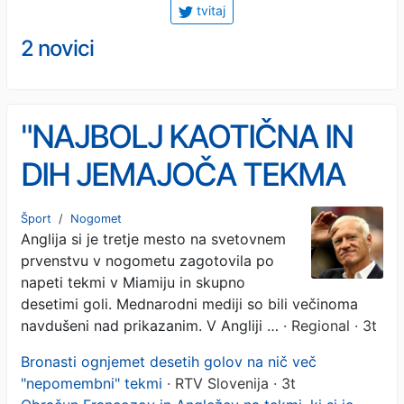
tvitaj
2 novici
"NAJBOLJ KAOTIČNA IN
DIH JEMAJOČA TEKMA
TURNIRJA": Anglija v
Šport
/
Nogomet
Anglija si je tretje mesto na svetovnem
spektaklu osvojila bron
prvenstvu v nogometu zagotovila po
proti Franciji (VIDEO)
napeti tekmi v Miamiju in skupno
desetimi goli. Mednarodni mediji so bili večinoma
navdušeni nad prikazanim. V Angliji …
· Regional · 3t
Bronasti ognjemet desetih golov na nič več
"nepomembni" tekmi
· RTV Slovenija · 3t