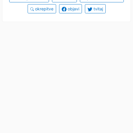
okrepitve
objavi
tvitaj