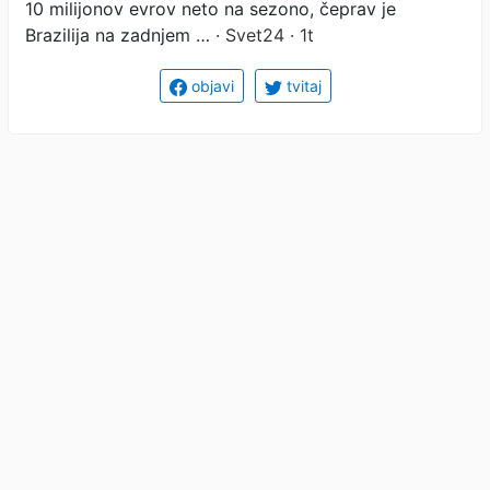
10 milijonov evrov neto na sezono, čeprav je
Brazilija na zadnjem …
· Svet24 · 1t
objavi
tvitaj