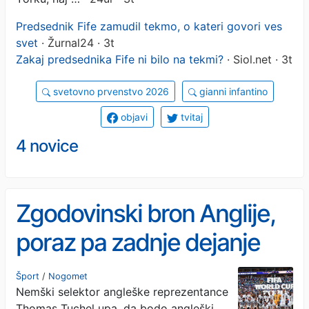
Predsednik Fife zamudil tekmo, o kateri govori ves
svet
· Žurnal24 · 3t
Zakaj predsednika Fife ni bilo na tekmi?
· Siol.net · 3t
svetovno prvenstvo 2026
gianni infantino
objavi
tvitaj
4 novice
Zgodovinski bron Anglije,
poraz pa zadnje dejanje
Deschampsove ere
Šport
/
Nogomet
Nemški selektor angleške reprezentance
Thomas Tuchel upa, da bodo angleški