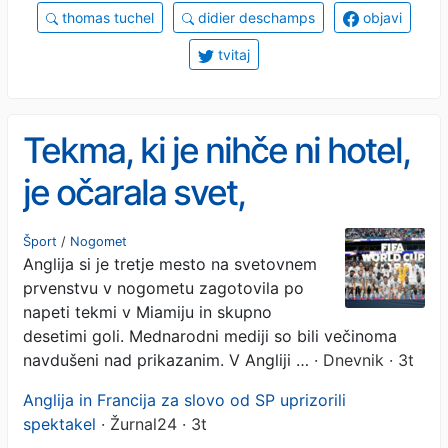
thomas tuchel
didier deschamps
objavi
tvitaj
Tekma, ki je nihče ni hotel,
je očarala svet,
brodolomec Deschamps z
Šport
/
Nogomet
Anglija si je tretje mesto na svetovnem
madežem kariere
prvenstvu v nogometu zagotovila po
napeti tekmi v Miamiju in skupno
desetimi goli. Mednarodni mediji so bili večinoma
navdušeni nad prikazanim. V Angliji …
· Dnevnik · 3t
Anglija in Francija za slovo od SP uprizorili
spektakel
· Žurnal24 · 3t