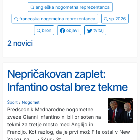
angleška nogometna reprezentanca
francoska nogometna reprezentanca
sp 2026
bron
objavi
tvitaj
2 novici
Nepričakovan zaplet:
Infantino ostal brez tekme
za bron
Šport
/
Nogomet
Predsednik Mednarodne nogometne
zveze Gianni Infantino ni bil prisoten na
tekmi za tretje mesto med Anglijo in
Francijo. Kot razlog, da je prvi mož Fife ostal v New
Yorku, naj …
· 24ur · 3t