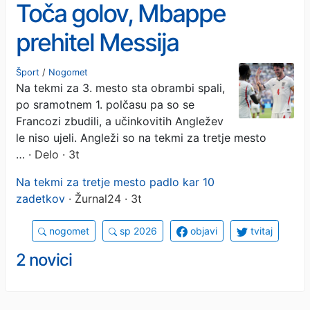
Toča golov, Mbappe
prehitel Messija
Šport
/
Nogomet
Na tekmi za 3. mesto sta obrambi spali,
po sramotnem 1. polčasu pa so se
Francozi zbudili, a učinkovitih Angležev
le niso ujeli. Angleži so na tekmi za tretje mesto
…
· Delo · 3t
Na tekmi za tretje mesto padlo kar 10
zadetkov
· Žurnal24 · 3t
nogomet
sp 2026
objavi
tvitaj
2 novici