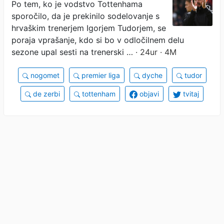
Po tem, ko je vodstvo Tottenhama
sporočilo, da je prekinilo sodelovanje s
hrvaškim trenerjem Igorjem Tudorjem, se
poraja vprašanje, kdo si bo v odločilnem delu
sezone upal sesti na trenerski …
· 24ur · 4M
nogomet
premier liga
dyche
tudor
de zerbi
tottenham
objavi
tvitaj