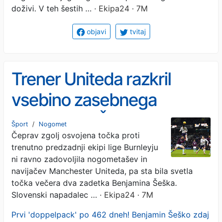
doživi. V teh šestih …
· Ekipa24 · 7M
objavi
tvitaj
Trener Uniteda razkril
vsebino zasebnega
pogovora s Šeškom -
Šport
/
Nogomet
Čeprav zgolj osvojena točka proti
besede so vrh
trenutno predzadnji ekipi lige Burnleyju
ni ravno zadovoljila nogometašev in
navijačev Manchester Uniteda, pa sta bila svetla
točka večera dva zadetka Benjamina Šeška.
Slovenski napadalec …
· Ekipa24 · 7M
Prvi 'doppelpack' po 462 dneh! Benjamin Šeško zdaj