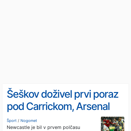
Šeškov doživel prvi poraz
pod Carrickom, Arsenal
povečal prednost
Šport
/
Nogomet
Newcastle je bil v prvem polčasu