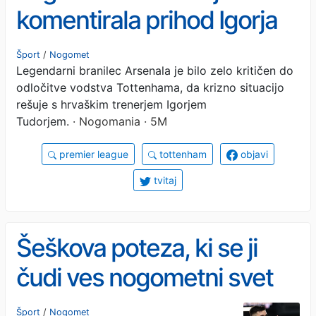
komentirala prihod Igorja
Tudorja: 'Kot bi za trenerja
Šport
/
Nogomet
Legendarni branilec Arsenala je bilo zelo kritičen do
vzel vodovodarja'
odločitve vodstva Tottenhama, da krizno situacijo
rešuje s hrvaškim trenerjem Igorjem
Tudorjem.
· Nogomania · 5M
premier league
tottenham
objavi
tvitaj
Šeškova poteza, ki se ji
čudi ves nogometni svet
(video)
Šport
/
Nogomet