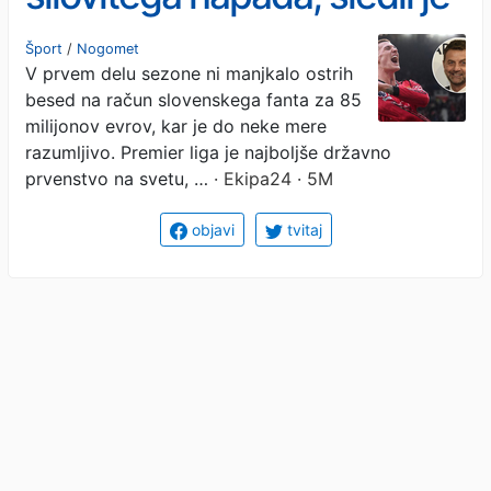
nepričakovan preobrat
Šport
/
Nogomet
V prvem delu sezone ni manjkalo ostrih
besed na račun slovenskega fanta za 85
milijonov evrov, kar je do neke mere
razumljivo. Premier liga je najboljše državno
prvenstvo na svetu, …
· Ekipa24 · 5M
objavi
tvitaj