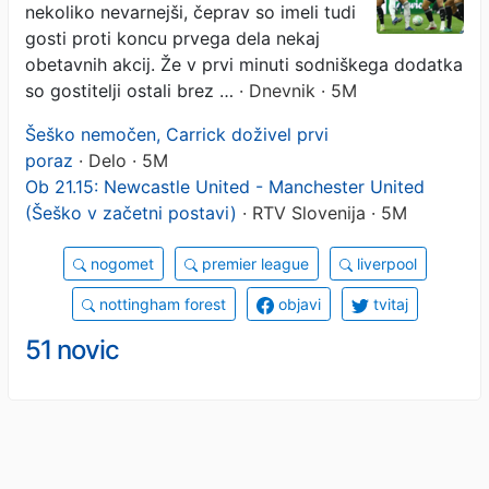
nekoliko nevarnejši, čeprav so imeli tudi
gosti proti koncu prvega dela nekaj
obetavnih akcij. Že v prvi minuti sodniškega dodatka
so gostitelji ostali brez …
· Dnevnik · 5M
Šeško nemočen, Carrick doživel prvi
poraz
· Delo · 5M
Ob 21.15: Newcastle United - Manchester United
(Šeško v začetni postavi)
· RTV Slovenija · 5M
nogomet
premier league
liverpool
nottingham forest
objavi
tvitaj
51 novic