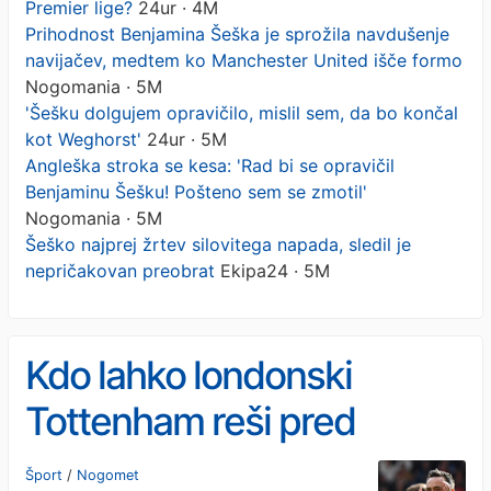
Premier lige?
24ur · 4M
Prihodnost Benjamina Šeška je sprožila navdušenje
navijačev, medtem ko Manchester United išče formo
Nogomania · 5M
'Šešku dolgujem opravičilo, mislil sem, da bo končal
kot Weghorst'
24ur · 5M
Angleška stroka se kesa: 'Rad bi se opravičil
Benjaminu Šešku! Pošteno sem se zmotil'
Nogomania · 5M
Šeško najprej žrtev silovitega napada, sledil je
nepričakovan preobrat
Ekipa24 · 5M
Kdo lahko londonski
Tottenham reši pred
izpadom iz Premier lige?
Šport
/
Nogomet