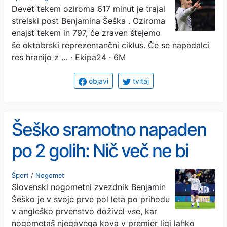
Devet tekem oziroma 617 minut je trajal
strelski post Benjamina Šeška . Oziroma
enajst tekem in 797, če zraven štejemo
še oktobrski reprezentančni ciklus. Če se napadalci
res hranijo z …
· Ekipa24 · 6M
objavi
tvitaj
Šeško sramotno napaden
po 2 golih: Nič več ne bi
smel obleči dresa Uniteda
Šport
/
Nogomet
Slovenski nogometni zvezdnik Benjamin
Šeško je v svoje prve pol leta po prihodu
v angleško prvenstvo doživel vse, kar
nogometaš njegovega kova v premier ligi lahko