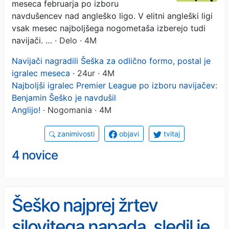
meseca februarja po izboru
navdušencev nad angleško ligo. V elitni angleški ligi
vsak mesec najboljšega nogometaša izberejo tudi
navijači. …
· Delo · 4M
Navijači nagradili Šeška za odlično formo, postal je
igralec meseca
· 24ur · 4M
Najboljši igralec Premier League po izboru navijačev:
Benjamin Šeško je navdušil
Anglijo!
· Nogomania · 4M
zanimivosti
objavi
tvitaj
4 novice
Šeško najprej žrtev
silovitega napada, sledil je