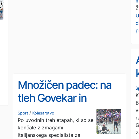
m
Ž
U
d
p
Množičen padec: na
Š
tleh Govekar in
K
B
Pogačarjev moštveni
v
Šport
/
Kolesarstvo
r
Po uvodnih treh etapah, ki so se
kolega Almeida
G
končale z zmagami
z
italijanskega specialista za