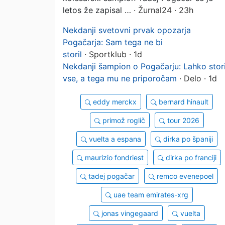
letos že zapisal …
· Žurnal24 · 23h
Nekdanji svetovni prvak opozarja
Pogačarja: Sam tega ne bi
storil
· Sportklub · 1d
Nekdanji šampion o Pogačarju: Lahko stor
vse, a tega mu ne priporočam
· Delo · 1d
eddy merckx
bernard hinault
primož roglič
tour 2026
vuelta a espana
dirka po španiji
maurizio fondriest
dirka po franciji
tadej pogačar
remco evenepoel
uae team emirates-xrg
jonas vingegaard
vuelta