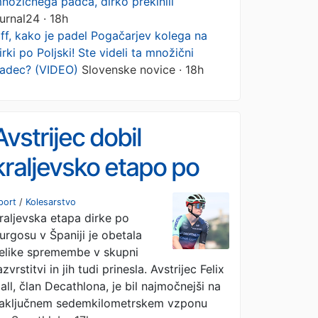
nožičnega padca, dirko prekinili
urnal24 · 18h
ff, kako je padel Pogačarjev kolega na
irki po Poljski! Ste videli ta množični
adec? (VIDEO)
Slovenske novice · 18h
Avstrijec dobil
kraljevsko etapo po
Burgosu
port
/
Kolesarstvo
raljevska etapa dirke po
urgosu v Španiji je obetala
elike spremembe v skupni
azvrstitvi in jih tudi prinesla. Avstrijec Felix
all, član Decathlona, je bil najmočnejši na
aključnem sedemkilometrskem vzponu