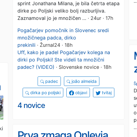
sprint Jonathana Milana, je bila četrta etapa
dirke po Poljski veliko bolj razburljiva.
Zaznamoval jo je množičen …
· 24ur · 17h
Pogačarjev pomočnik in Slovenec sredi
množičnega padca, dirko
prekinili
· Žurnal24 · 18h
Uff, kako je padel Pogačarjev kolega na
dirki po Poljski! Ste videli ta množični
padec? (VIDEO)
· Slovenske novice · 18h
padec
joão almeida
a
Š
D
dirka po poljski
objavi
tvitaj
s
4 novice
u
o
p
ki
Prva zmaga Onleyja