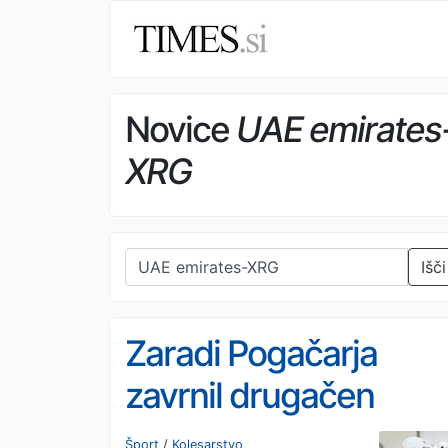
Novice
UAE emirates
XRG
Išči
Zaradi Pogačarja
zavrnil drugačen
načrt ekipe
Šport
/
Kolesarstvo