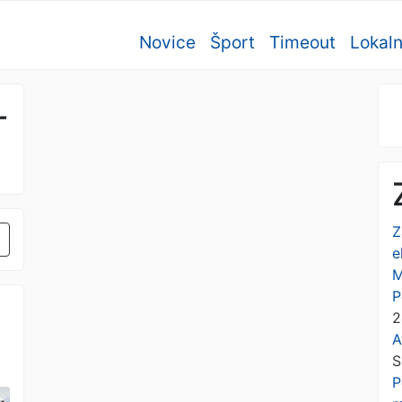
Novice
Šport
Timeout
Lokal
-
Z
e
M
P
2
A
S
P