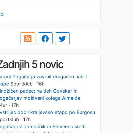
no
Zadnjih 5 novic
aradi Pogačarja zavrnil drugačen načrt
kipe
Sportklub · 16h
nožičen padec: na tleh Govekar in
ogačarjev moštveni kolega Almeida
4ur · 17h
vstrijec dobil kraljevsko etapo po Burgosu
portklub · 17h
ogačarjev pomočnik in Slovenec sredi