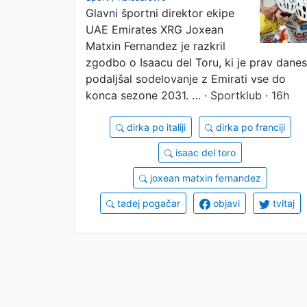
Glavni športni direktor ekipe
UAE Emirates XRG Joxean
Matxin Fernandez je razkril
zgodbo o Isaacu del Toru, ki je prav danes
podaljšal sodelovanje z Emirati vse do
konca sezone 2031. …
· Sportklub · 16h
dirka po italiji
dirka po franciji
isaac del toro
joxean matxin fernandez
tadej pogačar
objavi
tvitaj