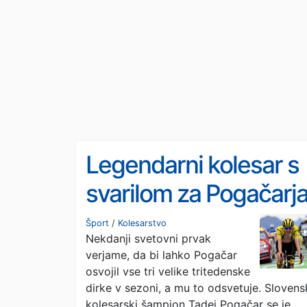
Legendarni kolesar s
svarilom za Pogačarj
Šport
/
Kolesarstvo
Nekdanji svetovni prvak
verjame, da bi lahko Pogačar
osvojil vse tri velike tritedenske
dirke v sezoni, a mu to odsvetuje. Slovens
kolesarski šampion Tadej Pogačar se je