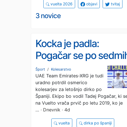
vuelta 2026
objavi
tvitaj
3 novice
Kocka je padla:
Pogačar se po sedmi
letih vrača na špansk
Šport
/
Kolesarstvo
UAE Team Emirates-XRG je tudi
pentljo
uradno potrdil osmerico
kolesarjev za letošnjo dirko po
Španiji. Ekipo bo vodil Tadej Pogačar, ki s
na Vuelto vrača prvič po letu 2019, ko je
…
· Dnevnik · 4d
vuelta
dirka po španiji