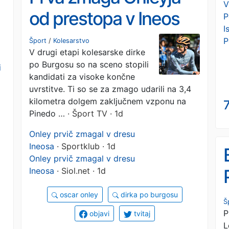
V
od prestopa v Ineos
P
I
P
Šport
/
Kolesarstvo
V drugi etapi kolesarske dirke
po Burgosu so na sceno stopili
i
kandidati za visoke končne
uvrstitve. Ti so se za zmago udarili na 3,4
kilometra dolgem zaključnem vzponu na
7
Pinedo …
· Šport TV · 1d
Onley prvič zmagal v dresu
Ineosa
· Sportklub · 1d
Onley prvič zmagal v dresu
Ineosa
· Siol.net · 1d
oscar onley
dirka po burgosu
Š
P
objavi
tvitaj
L