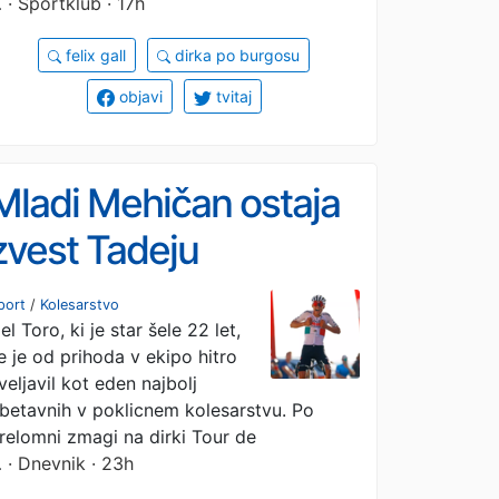
…
· Sportklub · 17h
felix gall
dirka po burgosu
objavi
tvitaj
Mladi Mehičan ostaja
zvest Tadeju
Pogačarju
port
/
Kolesarstvo
el Toro, ki je star šele 22 let,
e je od prihoda v ekipo hitro
veljavil kot eden najbolj
betavnih v poklicnem kolesarstvu. Po
relomni zmagi na dirki Tour de
…
· Dnevnik · 23h