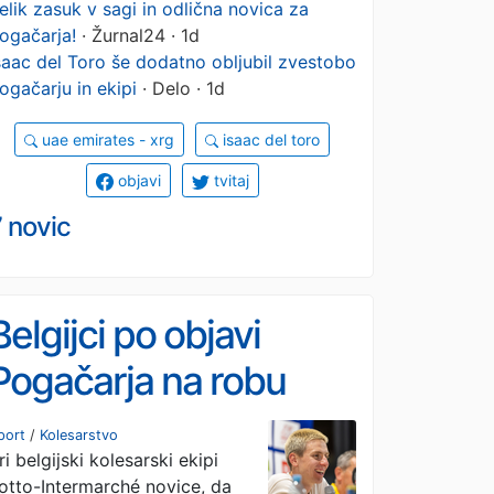
elik zasuk v sagi in odlična novica za
ogačarja!
· Žurnal24 · 1d
saac del Toro še dodatno obljubil zvestobo
ogačarju in ekipi
· Delo · 1d
uae emirates - xrg
isaac del toro
objavi
tvitaj
 novic
Belgijci po objavi
Pogačarja na robu
obupa
port
/
Kolesarstvo
ri belgijski kolesarski ekipi
otto-Intermarché novice, da