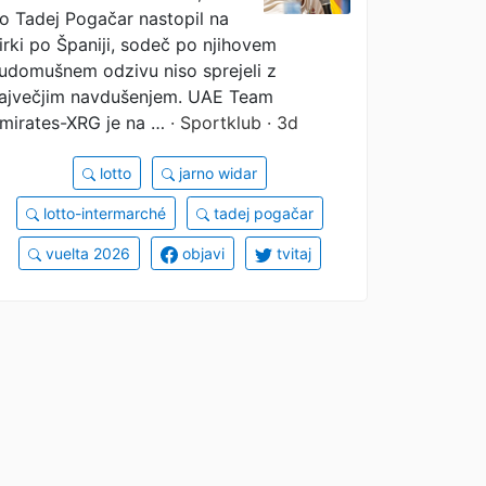
o Tadej Pogačar nastopil na
irki po Španiji, sodeč po njihovem
udomušnem odzivu niso sprejeli z
ajvečjim navdušenjem. UAE Team
mirates-XRG je na …
· Sportklub · 3d
lotto
jarno widar
lotto-intermarché
tadej pogačar
vuelta 2026
objavi
tvitaj