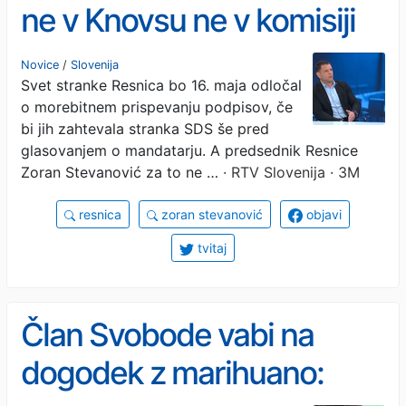
ne v Knovsu ne v komisiji
za nadzor javnih financ
Novice
/
Slovenija
Svet stranke Resnica bo 16. maja odločal
o morebitnem prispevanju podpisov, če
bi jih zahtevala stranka SDS še pred
glasovanjem o mandatarju. A predsednik Resnice
Zoran Stevanović za to ne …
· RTV Slovenija · 3M
resnica
zoran stevanović
objavi
tvitaj
Član Svobode vabi na
dogodek z marihuano: