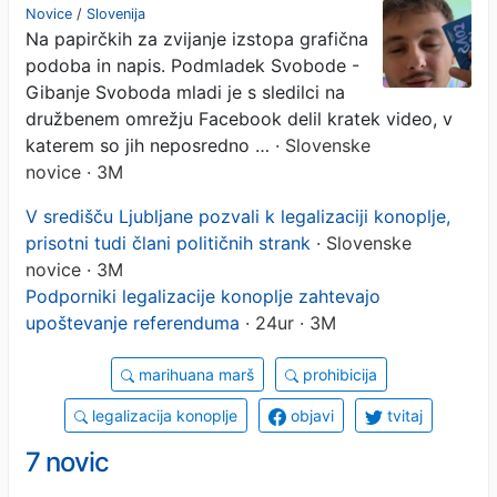
»Pridite po naše rizle«
Novice
/
Slovenija
Na papirčkih za zvijanje izstopa grafična
(VIDEO)
podoba in napis. Podmladek Svobode -
Gibanje Svoboda mladi je s sledilci na
družbenem omrežju Facebook delil kratek video, v
katerem so jih neposredno …
· Slovenske
novice · 3M
V središču Ljubljane pozvali k legalizaciji konoplje,
prisotni tudi člani političnih strank
· Slovenske
novice · 3M
Podporniki legalizacije konoplje zahtevajo
upoštevanje referenduma
· 24ur · 3M
marihuana marš
prohibicija
legalizacija konoplje
objavi
tvitaj
7 novic