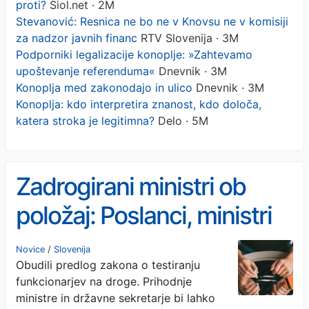
proti?
Siol.net · 2M
Stevanović: Resnica ne bo ne v Knovsu ne v komisiji
za nadzor javnih financ
RTV Slovenija · 3M
Podporniki legalizacije konoplje: »Zahtevamo
upoštevanje referenduma«
Dnevnik · 3M
Konoplja med zakonodajo in ulico
Dnevnik · 3M
Konoplja: kdo interpretira znanost, kdo določa,
katera stroka je legitimna?
Delo · 5M
Zadrogirani ministri ob
položaj: Poslanci, ministri
in državni sekretarji bodo
Novice
/
Slovenija
Obudili predlog zakona o testiranju
še lahko kadili travo
funkcionarjev na droge. Prihodnje
ministre in državne sekretarje bi lahko