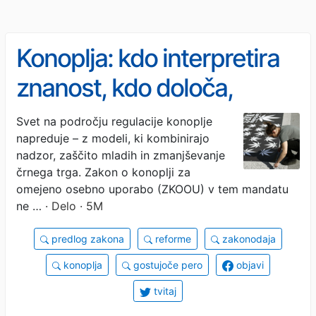
Konoplja: kdo interpretira
znanost, kdo določa,
katera stroka je legitimna?
Svet na področju regulacije konoplje
napreduje – z modeli, ki kombinirajo
nadzor, zaščito mladih in zmanjševanje
črnega trga. Zakon o konoplji za
omejeno osebno uporabo (ZKOOU) v tem mandatu
ne …
· Delo · 5M
predlog zakona
reforme
zakonodaja
konoplja
gostujoče pero
objavi
tvitaj