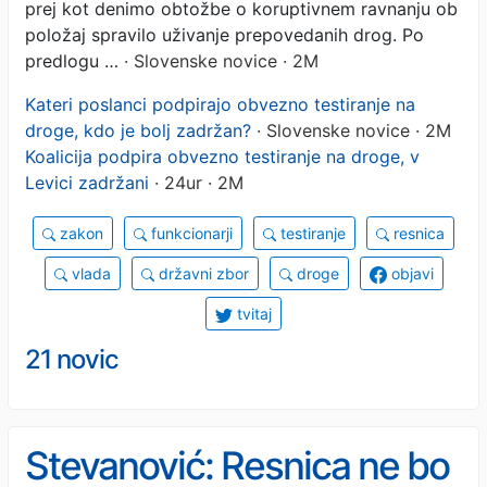
prej kot denimo obtožbe o koruptivnem ravnanju ob
položaj spravilo uživanje prepovedanih drog. Po
predlogu …
· Slovenske novice · 2M
Kateri poslanci podpirajo obvezno testiranje na
droge, kdo je bolj zadržan?
· Slovenske novice · 2M
Koalicija podpira obvezno testiranje na droge, v
Levici zadržani
· 24ur · 2M
zakon
funkcionarji
testiranje
resnica
vlada
državni zbor
droge
objavi
tvitaj
21 novic
Stevanović: Resnica ne bo