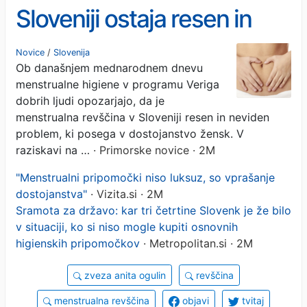
Sloveniji ostaja resen in
neviden problem
Novice
/
Slovenija
Ob današnjem mednarodnem dnevu
menstrualne higiene v programu Veriga
dobrih ljudi opozarjajo, da je
menstrualna revščina v Sloveniji resen in neviden
problem, ki posega v dostojanstvo žensk. V
raziskavi na …
· Primorske novice · 2M
"Menstrualni pripomočki niso luksuz, so vprašanje
dostojanstva"
· Vizita.si · 2M
Sramota za državo: kar tri četrtine Slovenk je že bilo
v situaciji, ko si niso mogle kupiti osnovnih
higienskih pripomočkov
· Metropolitan.si · 2M
zveza anita ogulin
revščina
menstrualna revščina
objavi
tvitaj