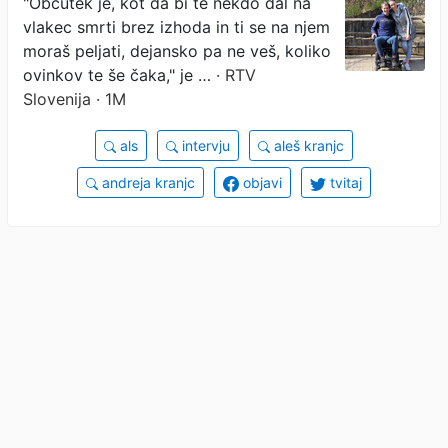
"Občutek je, kot da bi te nekdo dal na
vlakec smrti brez izhoda in ti se na njem
moraš peljati, dejansko pa ne veš, koliko
ovinkov te še čaka," je …
· RTV
Slovenija · 1M
als
intervju
aleš kranjc
andreja kranjc
objavi
tvitaj