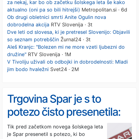
za nekaj, kar bo ob začetku šolskega leta še kako
aktualno (oni pa so bili hitrejši)
Metropolitan.si · 6d
Ob drugi obletnici smrti Anite Ogulin nova
dobrodelna akcija
RTV Slovenija · 3t
Dve leti od slovesa, ki je pretresel Slovenijo: Objavili
so seznam potrebščin
Žurnal24 · 3t
Aleš Kranjc: "Bolezen mi ne more vzeti ljubezni do
družine"
RTV Slovenija · 1M
V Tivoliju uživali ob odbojki in dobrodelnosti: Mladi
jim bodo hvaležni
Svet24 · 2M
Trgovina Spar je s to
potezo čisto presenetila:
gre za nekaj, kar bo ob
Tik pred začetkom novega šolskega leta
je Spar presenetil s potezo, ki bo
začetku šolskega leta še