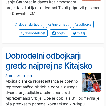
Janje Garnbret in danes kot ambasador
projekta v ljubljanski dvorani Tivoli pripravil poseben
…
· Dnevnik · 2M
slovenski šport
tine urnaut
odbojka
dobrodelnost
objavi
tvitaj
Dobrodelni odbojkarji
gredo najprej na Kitajsko
Šport
/
Ostali športi
Moška članska reprezentanca je poletno
reprezentančno obdobje odprla z vsega
dvema prijateljskima tekmama proti
reprezentanci Srbije. Obe je dobila s 3:1, odmevna je
bila predvsem ponedeljkova tekma v sklopu