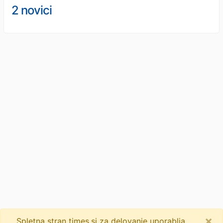
2 novici
×
Spletna stran times.si za delovanje uporablja