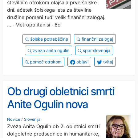
številnim otrokom olajšala prve šolske
kako aktualno (oni pa so
dni. ačetek šolskega leta za številne
družine pomeni tudi velik finančni zalogaj.
bili hitrejši)
…
· Metropolitan.si · 6d
šolske potrebščine
finančni zalogaj
zveza anita ogulin
spar slovenija
pomoč otrokom
objavi
tvitaj
Ob drugi obletnici smrti
Anite Ogulin nova
dobrodelna akcija
Novice
/
Slovenija
Zveza Anita Ogulin ob 2. obletnici smrti
dolgoletne predsednice in humanitarke,