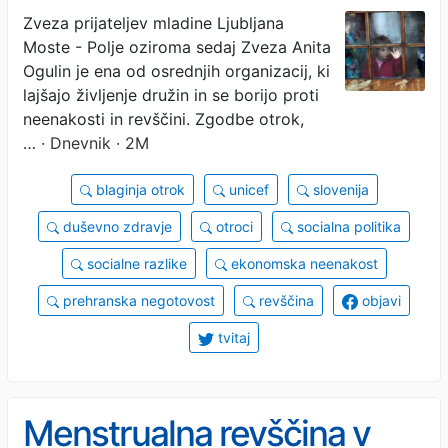
Zveza prijateljev mladine Ljubljana
Moste - Polje oziroma sedaj Zveza Anita
Ogulin je ena od osrednjih organizacij, ki
lajšajo življenje družin in se borijo proti
neenakosti in revščini. Zgodbe otrok,
…
· Dnevnik · 2M
blaginja otrok
unicef
slovenija
duševno zdravje
otroci
socialna politika
socialne razlike
ekonomska neenakost
prehranska negotovost
revščina
objavi
tvitaj
Menstrualna revščina v