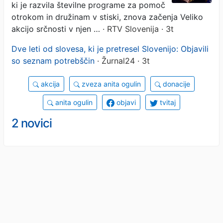
ki je razvila številne programe za pomoč
otrokom in družinam v stiski, znova začenja Veliko
akcijo srčnosti v njen …
· RTV Slovenija · 3t
Dve leti od slovesa, ki je pretresel Slovenijo: Objavili
so seznam potrebščin
· Žurnal24 · 3t
akcija
zveza anita ogulin
donacije
anita ogulin
objavi
tvitaj
2 novici