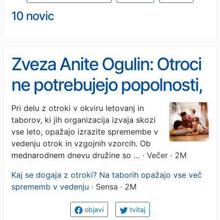
10 novic
Zveza Anite Ogulin: Otroci
ne potrebujejo popolnosti,
potrebujejo prisotne
Pri delu z otroki v okviru letovanj in
taborov, ki jih organizacija izvaja skozi
starše
vse leto, opažajo izrazite spremembe v
vedenju otrok in vzgojnih vzorcih. Ob
mednarodnem dnevu družine so …
· Večer · 2M
Kaj se dogaja z otroki? Na taborih opažajo vse več
sprememb v vedenju
· Sensa · 2M
objavi
tvitaj