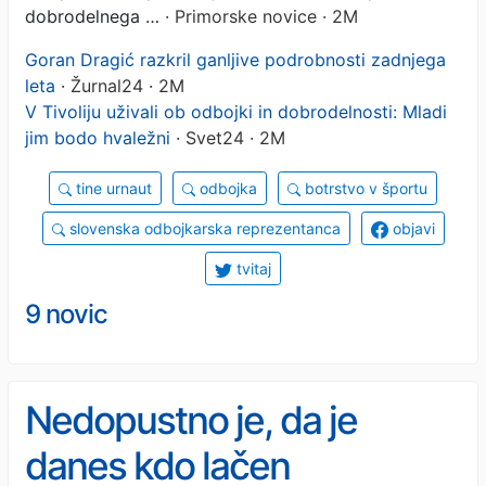
dobrodelnega …
· Primorske novice · 2M
Goran Dragić razkril ganljive podrobnosti zadnjega
leta
· Žurnal24 · 2M
V Tivoliju uživali ob odbojki in dobrodelnosti: Mladi
jim bodo hvaležni
· Svet24 · 2M
tine urnaut
odbojka
botrstvo v športu
slovenska odbojkarska reprezentanca
objavi
tvitaj
9 novic
Nedopustno je, da je
danes kdo lačen