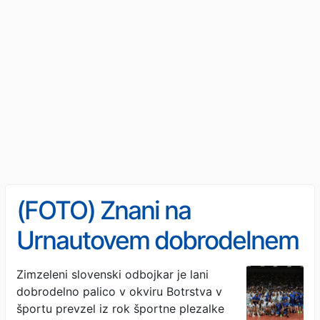
(FOTO) Znani na
Urnautovem dobrodelnem
spektaklu pokazali
Zimzeleni slovenski odbojkar je lani
dobrodelno palico v okviru Botrstva v
odbojkarske veščine
športu prevzel iz rok športne plezalke