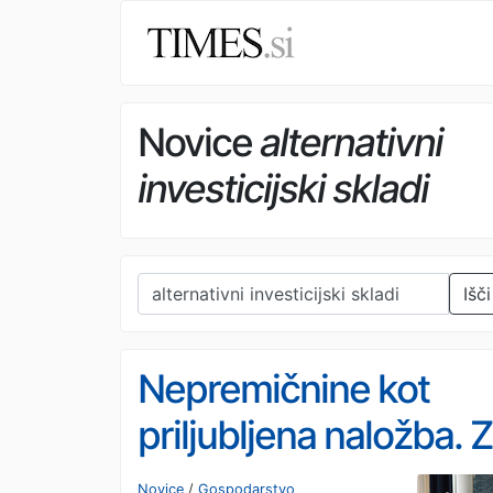
Novice
alternativni
investicijski skladi
Išči
Nepremičnine kot
priljubljena naložba. Z
novim načinom
Novice
/
Gospodarstvo