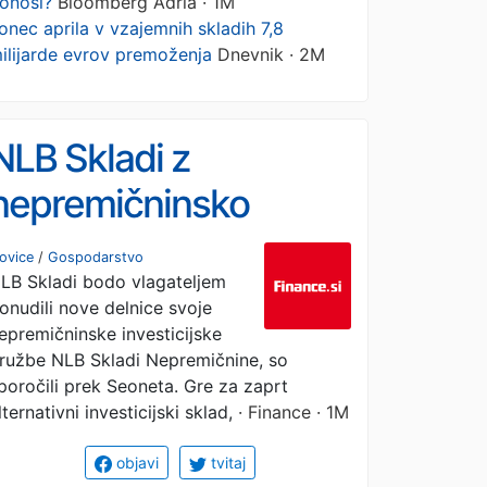
onosi?
Bloomberg Adria · 1M
onec aprila v vzajemnih skladih 7,8
ilijarde evrov premoženja
Dnevnik · 2M
NLB Skladi z
nepremičninsko
družbo na borzo
ovice
/
Gospodarstvo
LB Skladi bodo vlagateljem
onudili nove delnice svoje
epremičninske investicijske
ružbe NLB Skladi Nepremičnine, so
poročili prek Seoneta. Gre za zaprt
lternativni investicijski sklad,
· Finance · 1M
objavi
tvitaj