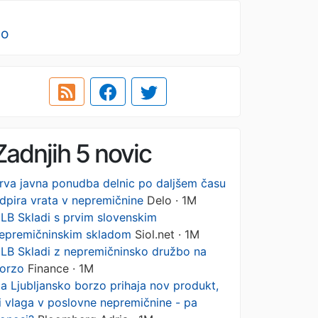
no
Zadnjih 5 novic
rva javna ponudba delnic po daljšem času
dpira vrata v nepremičnine
Delo · 1M
LB Skladi s prvim slovenskim
epremičninskim skladom
Siol.net · 1M
LB Skladi z nepremičninsko družbo na
orzo
Finance · 1M
a Ljubljansko borzo prihaja nov produkt,
i vlaga v poslovne nepremičnine - pa