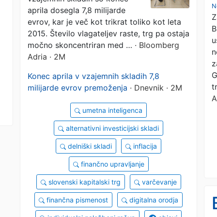
N
aprila dosegla 7,8 milijarde
Z
evrov, kar je več kot trikrat toliko kot leta
B
2015. Število vlagateljev raste, trg pa ostaja
u
močno skoncentriran med …
· Bloomberg
n
Adria · 2M
z
G
Konec aprila v vzajemnih skladih 7,8
t
milijarde evrov premoženja
· Dnevnik · 2M
A
umetna inteligenca
alternativni investicijski skladi
delniški skladi
inflacija
finančno upravljanje
slovenski kapitalski trg
varčevanje
finančna pismenost
digitalna orodja