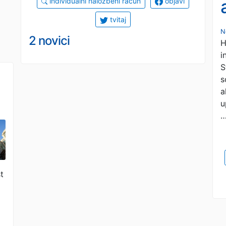
individualni naložbeni račun
objavi
tvitaj
N
2 novici
H
i
S
s
a
u
t