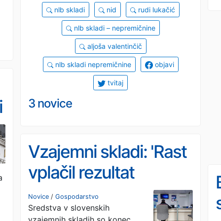
nlb skladi
nid
rudi lukačić
nlb skladi – nepremičnine
aljoša valentinčič
nlb skladi nepremičnine
objavi
tvitaj
i
3 novice
Vzajemni skladi: 'Rast
vplačil rezultat
a
intenzivne prodaje'
Novice
/
Gospodarstvo
Sredstva v slovenskih
vzajemnih skladih so konec