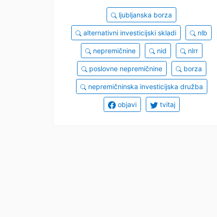
ljubljanska borza
alternativni investicijski skladi
nlb
nepremičnine
nid
nlrr
poslovne nepremičnine
borza
nepremičninska investicijska družba
objavi
tvitaj