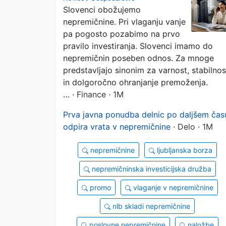
Slovenci obožujemo
dostopa do njih
nepremičnine. Pri vlaganju vanje
pa pogosto pozabimo na prvo
pravilo investiranja. Slovenci imamo do
nepremičnin poseben odnos. Za mnoge
predstavljajo sinonim za varnost, stabilnos
in dolgoročno ohranjanje premoženja.
…
· Finance · 1M
Prva javna ponudba delnic po daljšem čas
odpira vrata v nepremičnine
· Delo · 1M
nepremičnine
ljubljanska borza
nepremičninska investicijska družba
promo
vlaganje v nepremičnine
nlb skladi nepremičnine
poslovne nepremičnine
naložbe