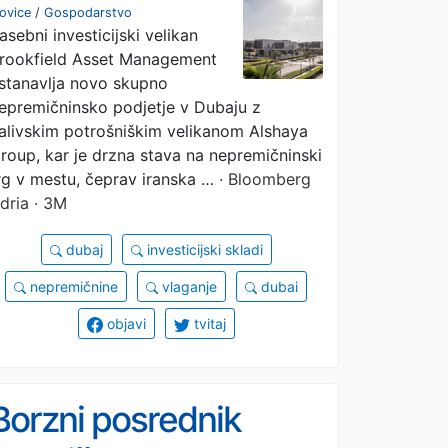
v Dubaju
ovice
/
Gospodarstvo
asebni investicijski velikan
rookfield Asset Management
stanavlja novo skupno
epremičninsko podjetje v Dubaju z
alivskim potrošniškim velikanom Alshaya
roup, kar je drzna stava na nepremičninski
rg v mestu, čeprav iranska …
· Bloomberg
dria · 3M
dubaj
investicijski skladi
nepremičnine
vlaganje
dubai
objavi
tvitaj
Borzni posrednik