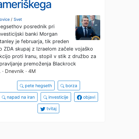
ameriškega
obrambnega ministra
ovice
/
Svet
egsethov posrednik pri
pred napadom na Iran
nvesticijski banki Morgan
želel investirati v
tanley je februarja, tik preden
o ZDA skupaj z Izraelom začele vojaško
obrambna podjetja
kcijo proti Iranu, stopil v stik z družbo za
pravljanje premoženja Blackrock
…
· Dnevnik · 4M
pete hegseth
borza
napad na iran
investicije
objavi
tvitaj