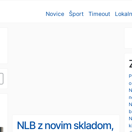
Novice
Šport
Timeout
Lokal
P
o
N
n
N
b
N
NLB z novim skladom,
k