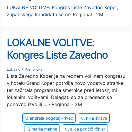
LOKALNE VOLITVE: Kongres Liste Zavedno Koper,
županskega kandidata še ni?
Regional · 2M
LOKALNE VOLITVE:
Kongres Liste Zavedno
Koper, županskega
Lokalno
/
Primorska
Lista Zavedno Koper je na rednem volilnem kongresu
kandidata še ni?
v hotelu Grand Koper potrdila novo vodstvo stranke
ter začrtala programske smernice pred letošnjimi
lokalnimi volitvami. Delegati so za predsednika
ponovno izvolili …
· Regional · 2M
andreja bogataj krivec
nika štravs
marija mahne
alica prinčič röhler