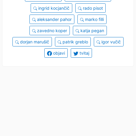
ingrid kocjančič
rado pisot
aleksander pahor
marko filli
zavedno koper
katja pegan
dorjan marušič
patrik greblo
igor vučič
objavi
tvitaj