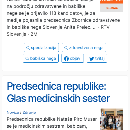
nege za zdaj 118 prijav
na področju zdravstvene in babiške
nege se je prijavilo 118 kandidatov, je za
medije pojasnila predsednica Zbornice zdravstvene
in babiške nege Slovenije Anita Prelec. …
· RTV
Slovenija · 2M
specializacija
zdravstvena nega
babiška nega
objavi
tvitaj
Predsednica republike:
Glas medicinskih sester
mora biti slišan
Novice
/
Zdravje
Predsednica republike Nataša Pirc Musar
se je medicinskim sestram, babicam,