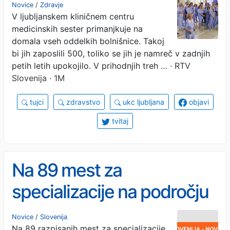
medicinskih sester, zato
Novice
/
Zdravje
V ljubljanskem kliničnem centru
so okrepili iskanje kadra v
medicinskih sester primanjkuje na
tujini
domala vseh oddelkih bolnišnice. Takoj
bi jih zaposlili 500, toliko se jih je namreč v zadnjih
petih letih upokojilo. V prihodnjih treh …
· RTV
Slovenija · 1M
tujci
zdravstvo
ukc ljubljana
objavi
tvitaj
Na 89 mest za
specializacije na področju
zdravstvene in babiške
Novice
/
Slovenija
Na 89 razpisanih mest za specializacije