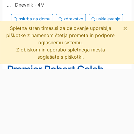
…
· Dnevnik · 4M
oskrba na domu
zdravstvo
usklajevanje
×
Spletna stran times.si za delovanje uporablja
patronažno zdravstveno varstvo
objavi
piškotke z namenom štetja prometa in podpore
tvitaj
oglasnemu sistemu.
Z obiskom in uporabo spletnega mesta
soglašate s piškotki.
Premier Robert Golob
poudaril zaupanje bolnikov
v negovalni kader
Novice
/
Slovenija
Poklicno področje zdravstvene nege in
babištva je pred dnevi s potrditvijo v
DZ-ju dobilo prvi sistemski zakon. V
Zbornici zdravstvene in babiške nege zakon
odobravajo. Premier se je sestal z …
· RTV