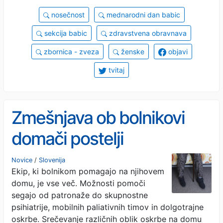
nosečnost
mednarodni dan babic
sekcija babic
zdravstvena obravnava
zbornica - zveza
ženske
objavi
tvitaj
Zmešnjava ob bolnikovi
domači postelji
Novice
/
Slovenija
Ekip, ki bolnikom pomagajo na njihovem
domu, je vse več. Možnosti pomoči
segajo od patronaže do skupnostne
psihiatrije, mobilnih paliativnih timov in dolgotrajne
oskrbe. Srečevanje različnih oblik oskrbe na domu