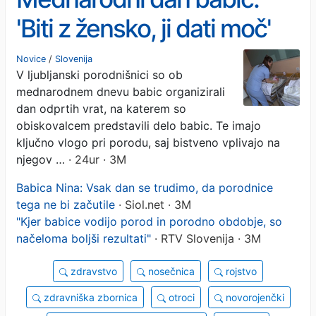
'Biti z žensko, ji dati moč'
Novice
/
Slovenija
V ljubljanski porodnišnici so ob
mednarodnem dnevu babic organizirali
dan odprtih vrat, na katerem so
obiskovalcem predstavili delo babic. Te imajo
ključno vlogo pri porodu, saj bistveno vplivajo na
njegov …
· 24ur · 3M
Babica Nina: Vsak dan se trudimo, da porodnice
tega ne bi začutile
· Siol.net · 3M
"Kjer babice vodijo porod in porodno obdobje, so
načeloma boljši rezultati"
· RTV Slovenija · 3M
zdravstvo
nosečnica
rojstvo
zdravniška zbornica
otroci
novorojenčki