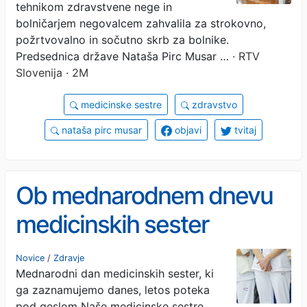
tehnikom zdravstvene nege in
bolničarjem negovalcem zahvalila za strokovno,
požrtvovalno in sočutno skrb za bolnike.
Predsednica države Nataša Pirc Musar …
· RTV
Slovenija · 2M
medicinske sestre
zdravstvo
nataša pirc musar
objavi
tvitaj
Ob mednarodnem dnevu
medicinskih sester
opozorila o pomanjkanju
Novice
/
Zdravje
Mednarodni dan medicinskih sester, ki
kadra
ga zaznamujemo danes, letos poteka
pod geslom Naše medicinske sestre.