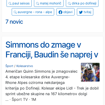
paul seixas
matej mohorič
dirka po dofineji
auvergne - rona - alpe
objavi
tvitaj
7 novic
Simmons do zmage v
Franciji, Baudin še naprej v
vodstvu
Šport
/
Kolesarstvo
Američan Quinn Simmons je zmagovalec
4. etape kolesarske dirke Auvergne-
Rhone Alpes oziroma nekdanjega
kriterija po Dofineji. Kolesar ekipe Lidl - Trek je dobil
sprint ubežne skupine na 167 kilometrov dolgi
…
· Šport TV · 1M