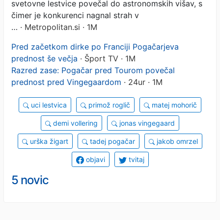
svetovne lestvice povečal do astronomskih višav, s
čimer je konkurenci nagnal strah v
…
· Metropolitan.si · 1M
Pred začetkom dirke po Franciji Pogačarjeva
prednost še večja
· Šport TV · 1M
Razred zase: Pogačar pred Tourom povečal
prednost pred Vingegaardom
· 24ur · 1M
uci lestvica
primož roglič
matej mohorič
demi vollering
jonas vingegaard
urška žigart
tadej pogačar
jakob omrzel
objavi
tvitaj
5 novic