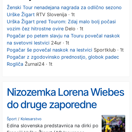
Ženski Tour nenadejana nagrada za odlično sezono
Urške Žigart
RTV Slovenija · 1t
Urška Žigart pred Tourom: Zdaj malo bolj počasi
vozim čez hitrostne ovire
Delo · 1t
Pogačar po petem slavju na Touru povečal naskok
na svetovni lestvici
24ur · 1t
Pogačar še povečal naskok na lestvici
Sportklub · 1t
Pogačar z zgodovinsko prednostjo, globok padec
Rogliča
Žurnal24 · 1t
Nizozemka Lorena Wiebes
do druge zaporedne
zmage na Touru. Urška
Šport
/
Kolesarstvo
Edina slovenska predstavnica na dirki po
Žigart v času zmagovalke