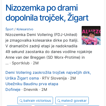
Nizozemka po drami
dopolnila trojček, Žigart
trdno med deseterico
Šport
/
Kolesarstvo
Nizozemka Demi Vollering (FDJ-United)
je zmagovalka kolesarske dirke po Italiji.
V dramatični zadnji etapi je nadoknadila
49 sekund zaostanka do danes vodilne rojakinje
Anne van der Breggen (SD Worx-Protime) in
…
· Sportklub · 2M
Demi Vollering zaokrožila trojček največjih dirk,
Urška Žigart osma
· RTV Slovenija · 2M
Ubežniku Baudinu prva etapa
Dofineje
· Dnevnik · 2M
bahrain victorious
matevž govekar