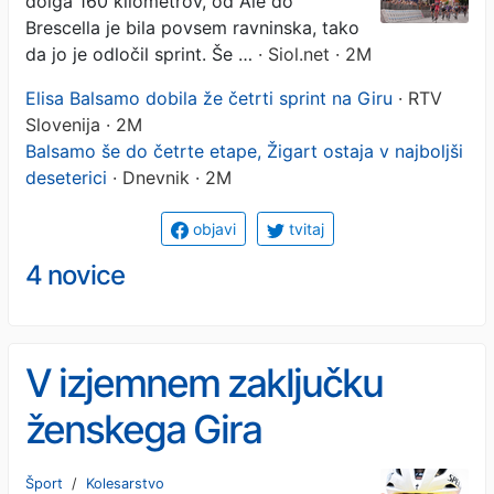
dolga 160 kilometrov, od Ale do
Brescella je bila povsem ravninska, tako
da jo je odločil sprint. Še …
· Siol.net · 2M
Elisa Balsamo dobila že četrti sprint na Giru
· RTV
Slovenija · 2M
Balsamo še do četrte etape, Žigart ostaja v najboljši
deseterici
· Dnevnik · 2M
objavi
tvitaj
4 novice
V izjemnem zaključku
ženskega Gira
zmagoslavje Demi
Šport
/
Kolesarstvo