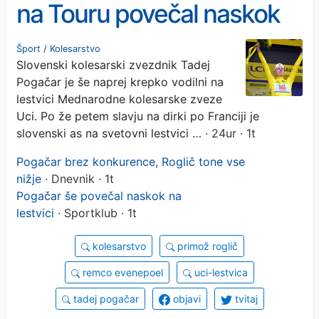
na Touru povečal naskok
na svetovni lestvici
Šport
/
Kolesarstvo
Slovenski kolesarski zvezdnik Tadej
Pogačar je še naprej krepko vodilni na
lestvici Mednarodne kolesarske zveze
Uci. Po že petem slavju na dirki po Franciji je
slovenski as na svetovni lestvici …
· 24ur · 1t
Pogačar brez konkurence, Roglič tone vse
nižje
· Dnevnik · 1t
Pogačar še povečal naskok na
lestvici
· Sportklub · 1t
kolesarstvo
primož roglič
remco evenepoel
uci-lestvica
tadej pogačar
objavi
tvitaj