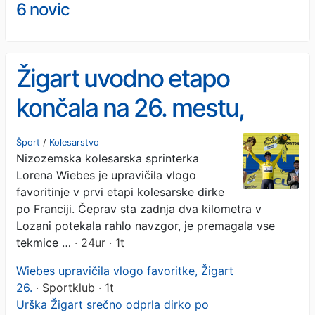
6 novic
Žigart uvodno etapo
končala na 26. mestu,
zmaga za Wiebes
Šport
/
Kolesarstvo
Nizozemska kolesarska sprinterka
Lorena Wiebes je upravičila vlogo
favoritinje v prvi etapi kolesarske dirke
po Franciji. Čeprav sta zadnja dva kilometra v
Lozani potekala rahlo navzgor, je premagala vse
tekmice …
· 24ur · 1t
Wiebes upravičila vlogo favoritke, Žigart
26.
· Sportklub · 1t
Urška Žigart srečno odprla dirko po