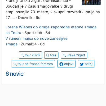
Franciji Urška Žigart (AG Insurance -
na 70. mestu
Soudal) je v času zmagovalke v drugi
etapi osvojila 70. mesto, v skupni razvrstitvi pa je na
27. …
· Dnevnik · 6d
Lorena Wiebes do druge zaporedne etapne zmage
na Touru
· Sportklub · 6d
V rumeni majici do nove zanesljive
zmage
· Žurnal24 · 6d
tour 2026
tour
urška žigart
tour de france femmes
objavi
tvitaj
6 novic