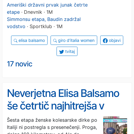
Ameriški državni prvak junak četrte
etape
· Dnevnik · 1M
Simmonsu etapa, Baudin zadržal
vodstvo
· Sportklub · 1M
elisa balsamo
giro d'italia women
objavi
tvitaj
17 novic
Neverjetna Elisa Balsamo
še četrtič najhitrejša v
sprintu na Giru #video
Šesta etapa ženske kolesarske dirke po
Italiji ni postregla s presenečenji. Proga,