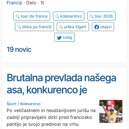
Franciji
· Delo · 1t
tour de france
kolesarstvo
tour 2026
dirka po franciji
urška žigart
objavi
tvitaj
19 novic
Brutalna prevlada našega
asa, konkurenco je
dobesedno zmlel
Šport
/
Kolesarstvo
Po veličastnem in neustavljivem jurišu na
zadnji pripravljalni dirki pred francosko
pentljo je svojo prednost na vrhu