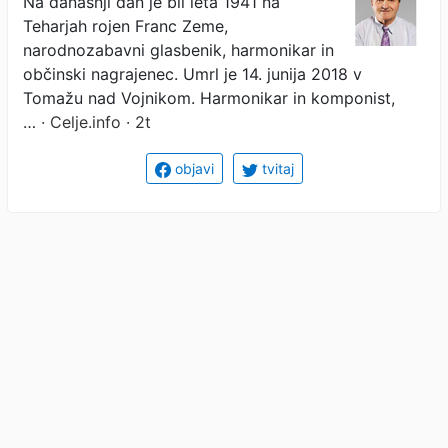
Na današnji dan je bil leta 1941 na
Teharjah rojen Franc Zeme,
narodnozabavni glasbenik, harmonikar in
občinski nagrajenec. Umrl je 14. junija 2018 v
Tomažu nad Vojnikom. Harmonikar in komponist,
…
· Celje.info · 2t
objavi
tvitaj