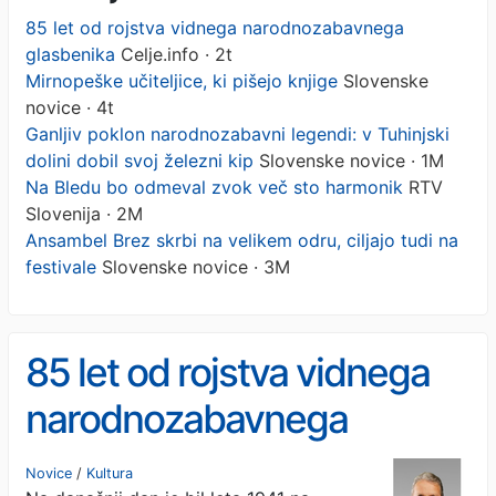
85 let od rojstva vidnega narodnozabavnega
glasbenika
Celje.info · 2t
Mirnopeške učiteljice, ki pišejo knjige
Slovenske
novice · 4t
Ganljiv poklon narodnozabavni legendi: v Tuhinjski
dolini dobil svoj železni kip
Slovenske novice · 1M
Na Bledu bo odmeval zvok več sto harmonik
RTV
Slovenija · 2M
Ansambel Brez skrbi na velikem odru, ciljajo tudi na
festivale
Slovenske novice · 3M
85 let od rojstva vidnega
narodnozabavnega
glasbenika
Novice
/
Kultura