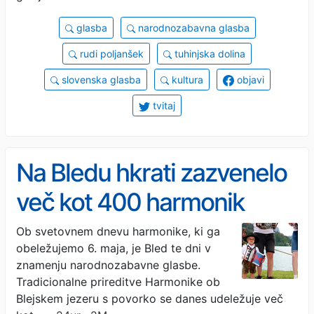
glasba
narodnozabavna glasba
rudi poljanšek
tuhinjska dolina
slovenska glasba
kultura
objavi
tvitaj
Na Bledu hkrati zazvenelo
več kot 400 harmonik
Ob svetovnem dnevu harmonike, ki ga
obeležujemo 6. maja, je Bled te dni v
znamenju narodnozabavne glasbe.
Tradicionalne prireditve Harmonike ob
Blejskem jezeru s povorko se danes udeležuje več