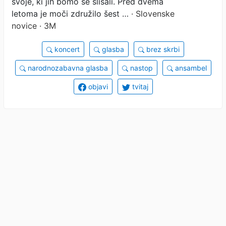
svoje, ki jih bomo še slišali. Pred dvema
letoma je moči združilo šest …
· Slovenske
novice · 3M
koncert
glasba
brez skrbi
narodnozabavna glasba
nastop
ansambel
objavi
tvitaj