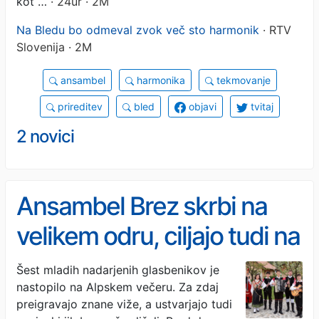
kot …
· 24ur · 2M
Na Bledu bo odmeval zvok več sto harmonik
· RTV
Slovenija · 2M
ansambel
harmonika
tekmovanje
prireditev
bled
objavi
tvitaj
2 novici
Ansambel Brez skrbi na
velikem odru, ciljajo tudi na
festivale
Šest mladih nadarjenih glasbenikov je
nastopilo na Alpskem večeru. Za zdaj
preigravajo znane viže, a ustvarjajo tudi