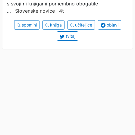
s svojimi knjigami pomembno obogatile
…
· Slovenske novice · 4t
spomini
knjiga
učiteljice
objavi
tvitaj