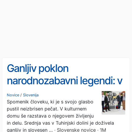
Ganljiv poklon
narodnozabavni legendi: v
Tuhinjski dolini dobil svoj
Novice
/
Slovenija
Spomenik človeku, ki je s svojo glasbo
železni kip
pustil neizbrisen pečat. V kulturnem
domu še razstava o njegovem življenju
in delu. Srednja vas v Tuhinjski dolini je doživela
ganljiv in slovesen …
· Slovenske novice · 1M