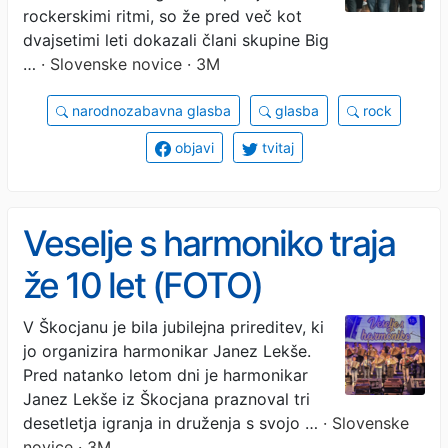
rockerskimi ritmi, so že pred več kot
dvajsetimi leti dokazali člani skupine Big
…
· Slovenske novice · 3M
narodnozabavna glasba
glasba
rock
objavi
tvitaj
Veselje s harmoniko traja
že 10 let (FOTO)
V Škocjanu je bila jubilejna prireditev, ki
jo organizira harmonikar Janez Lekše.
Pred natanko letom dni je harmonikar
Janez Lekše iz Škocjana praznoval tri
desetletja igranja in druženja s svojo …
· Slovenske
novice · 3M