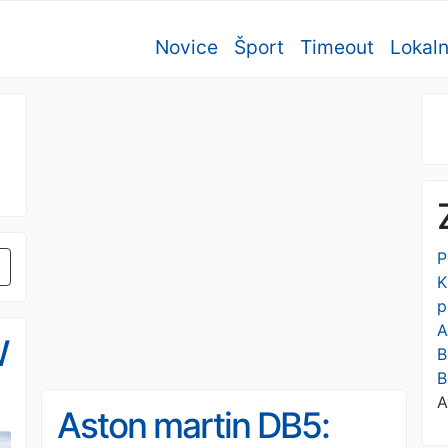
Novice
Šport
Timeout
Lokal
P
K
p
A
W
B
B
A
Aston martin DB5: