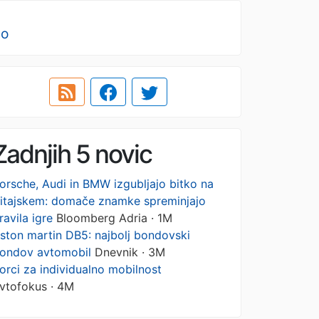
no
Zadnjih 5 novic
orsche, Audi in BMW izgubljajo bitko na
itajskem: domače znamke spreminjajo
ravila igre
Bloomberg Adria · 1M
ston martin DB5: najbolj bondovski
ondov avtomobil
Dnevnik · 3M
orci za individualno mobilnost
vtofokus · 4M