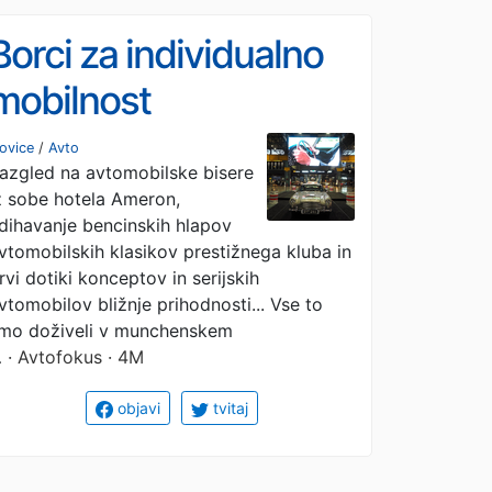
Borci za individualno
mobilnost
ovice
/
Avto
azgled na avtomobilske bisere
z sobe hotela Ameron,
dihavanje bencinskih hlapov
vtomobilskih klasikov prestižnega kluba in
rvi dotiki konceptov in serijskih
vtomobilov bližnje prihodnosti... Vse to
mo doživeli v munchenskem
…
· Avtofokus · 4M
objavi
tvitaj