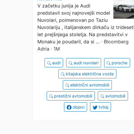
V začetku junija je Audi
znamke spreminjajo
predstavil svoj najnovejši model
pravila igre
Nuvolari, poimenovan po Taziu
Nuvolariju , italijanskem dirkaču iz trideset
let prejšnjega stoletja. Na predstavitvi v
Monaku je poudaril, da si …
· Bloomberg
Adria · 1M
audi
audi nuvolari
porsche
kitajska električna vozila
električni avtomobili
prestižni avtomobili
avtomobili
objavi
tvitaj