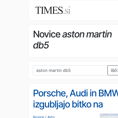
Novice
aston martin
db5
Išči
Porsche, Audi in BM
izgubljajo bitko na
Kitajskem: domače
Novice
/
Avto