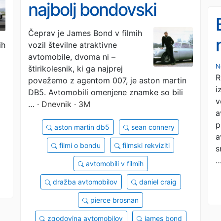
najbolj bondovski
Bondov avtomobil
Čeprav je James Bond v filmih
ih
vozil številne atraktivne
avtomobile, dvoma ni –
N
štirikolesnik, ki ga najprej
R
povežemo z agentom 007, je aston martin
i
DB5. Avtomobili omenjene znamke so bili
v
…
· Dnevnik · 3M
a
p
aston martin db5
sean connery
a
filmi o bondu
filmski rekviziti
s
avtomobili v filmih
dražba avtomobilov
daniel craig
pierce brosnan
zgodovina avtomobilov
james bond