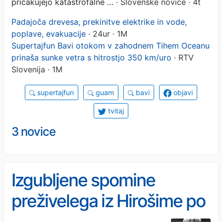
pričakujejo katastrofalne …
· Slovenske novice · 4t
Padajoča drevesa, prekinitve elektrike in vode,
poplave, evakuacije
· 24ur · 1M
Supertajfun Bavi otokom v zahodnem Tihem Oceanu
prinaša sunke vetra s hitrostjo 350 km/uro
· RTV
Slovenija · 1M
supertajfun
guam
bavi
objavi
tvitaj
3 novice
Izgubljene spomine
preživelega iz Hirošime po
desetletjih našli v