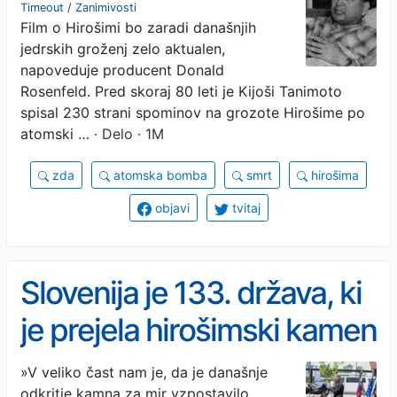
navdih za film
Timeout
/
Zanimivosti
Film o Hirošimi bo zaradi današnjih
jedrskih groženj zelo aktualen,
napoveduje producent Donald
Rosenfeld. Pred skoraj 80 leti je Kijoši Tanimoto
spisal 230 strani spominov na grozote Hirošime po
atomski …
· Delo · 1M
zda
atomska bomba
smrt
hirošima
objavi
tvitaj
Slovenija je 133. država, ki
je prejela hirošimski kamen
miru
»V veliko čast nam je, da je današnje
odkritje kamna za mir vzpostavilo