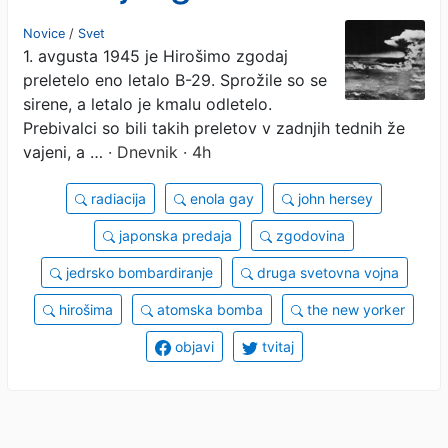
Hirošimi?
Novice
/
Svet
1. avgusta 1945 je Hirošimo zgodaj
preletelo eno letalo B-29. Sprožile so se
sirene, a letalo je kmalu odletelo.
Prebivalci so bili takih preletov v zadnjih tednih že
vajeni, a …
· Dnevnik · 4h
radiacija
enola gay
john hersey
japonska predaja
zgodovina
jedrsko bombardiranje
druga svetovna vojna
hirošima
atomska bomba
the new yorker
objavi
tvitaj