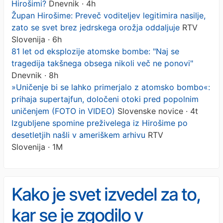
Hirošimi?
Dnevnik · 4h
Župan Hirošime: Preveč voditeljev legitimira nasilje,
zato se svet brez jedrskega orožja oddaljuje
RTV
Slovenija · 6h
81 let od eksplozije atomske bombe: "Naj se
tragedija takšnega obsega nikoli več ne ponovi"
Dnevnik · 8h
»Uničenje bi se lahko primerjalo z atomsko bombo«:
prihaja supertajfun, določeni otoki pred popolnim
uničenjem (FOTO in VIDEO)
Slovenske novice · 4t
Izgubljene spomine preživelega iz Hirošime po
desetletjih našli v ameriškem arhivu
RTV
Slovenija · 1M
Kako je svet izvedel za to,
kar se je zgodilo v