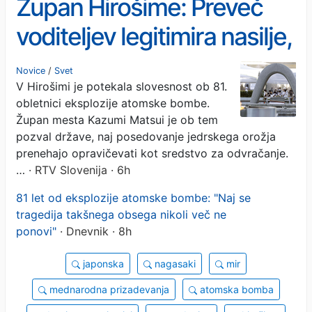
Župan Hirošime: Preveč
voditeljev legitimira nasilje,
zato se svet brez
Novice
/
Svet
V Hirošimi je potekala slovesnost ob 81.
jedrskega orožja oddaljuje
obletnici eksplozije atomske bombe.
Župan mesta Kazumi Matsui je ob tem
pozval države, naj posedovanje jedrskega orožja
prenehajo opravičevati kot sredstvo za odvračanje.
…
· RTV Slovenija · 6h
81 let od eksplozije atomske bombe: "Naj se
tragedija takšnega obsega nikoli več ne
ponovi"
· Dnevnik · 8h
japonska
nagasaki
mir
mednarodna prizadevanja
atomska bomba