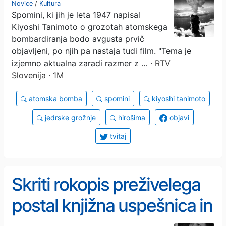
Novice
/
Kultura
Spomini, ki jih je leta 1947 napisal
ameriškem arhivu
Kiyoshi Tanimoto o grozotah atomskega
bombardiranja bodo avgusta prvič
objavljeni, po njih pa nastaja tudi film. "Tema je
izjemno aktualna zaradi razmer z …
· RTV
Slovenija · 1M
atomska bomba
spomini
kiyoshi tanimoto
jedrske grožnje
hirošima
objavi
tvitaj
Skriti rokopis preživelega
postal knjižna uspešnica in