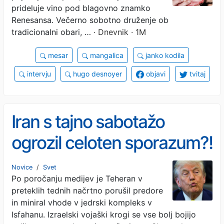
prideluje vino pod blagovno znamko
Renesansa. Večerno sobotno druženje ob
tradicionalni obari, …
· Dnevnik · 1M
mesar
mangalica
janko kodila
intervju
hugo desnoyer
objavi
tvitaj
Iran s tajno sabotažo
ogrozil celoten sporazum?!
Z eksplozivom prehiteli
Novice
/
Svet
Po poročanju medijev je Teheran v
Trumpa
preteklih tednih načrtno porušil predore
in miniral vhode v jedrski kompleks v
Isfahanu. Izraelski vojaški krogi se vse bolj bojijo