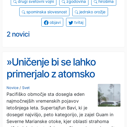
drugi svetovni vojni
zgodovina
hirošima
spominska slovesnost
jedrsko orožje
objavi
tvitaj
2 novici
»Uničenje bi se lahko
primerjalo z atomsko
bombo«: prihaja
Novice
/
Svet
Pacifiško območje sta dosegla eden
supertajfun, določeni otoki
najmočnejših vremenskih pojavov
pred popolnim uničenjem
letošnjega leta. Supertajfun Bavi, ki je
dosegel najvišjo, peto kategorijo, je zajel Guam in
(FOTO in VIDEO)
Severne Marianske otoke, kjer oblasti strahoma