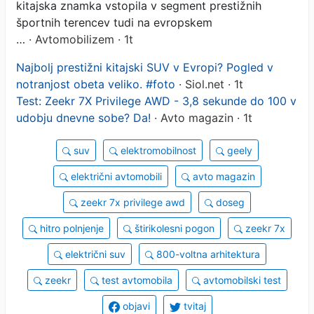
kitajska znamka vstopila v segment prestižnih
športnih terencev tudi na evropskem
…
· Avtomobilizem · 1t
Najbolj prestižni kitajski SUV v Evropi? Pogled v
notranjost obeta veliko. #foto
· Siol.net · 1t
Test: Zeekr 7X Privilege AWD - 3,8 sekunde do 100 v
udobju dnevne sobe? Da!
· Avto magazin · 1t
suv
elektromobilnost
geely
električni avtomobili
avto magazin
zeekr 7x privilege awd
doseg
hitro polnjenje
štirikolesni pogon
zeekr 7x
električni suv
800-voltna arhitektura
zeekr
test avtomobila
avtomobilski test
objavi
tvitaj