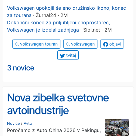
na vidiku
Volkswagen upokojil še eno družinsko ikono, konec
za tourana
· Žurnal24 · 2M
Dokončni konec za priljubljeni enoprostorec,
Volkswagen je izdelal zadnjega
· Siol.net · 2M
volkswagen touran
volkswagen
objavi
tvitaj
3 novice
Nova zibelka svetovne
avtoindustrije
Novice
/
Avto
Poročamo z Auto China 2026 v Pekingu,