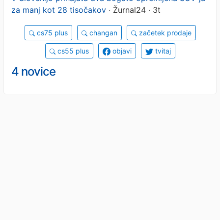
za manj kot 28 tisočakov
· Žurnal24 · 3t
cs75 plus
changan
začetek prodaje
cs55 plus
objavi
tvitaj
4 novice