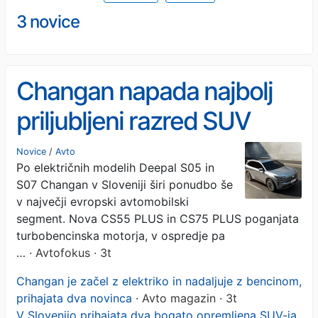
3 novice
Changan napada najbolj
priljubljeni razred SUV
Novice
/
Avto
Po električnih modelih Deepal S05 in
S07 Changan v Sloveniji širi ponudbo še
v največji evropski avtomobilski
segment. Nova CS55 PLUS in CS75 PLUS poganjata
turbobencinska motorja, v ospredje pa
…
· Avtofokus · 3t
Changan je začel z elektriko in nadaljuje z bencinom,
prihajata dva novinca
· Avto magazin · 3t
V Slovenijo prihajata dva bogato opremljena SUV-ja