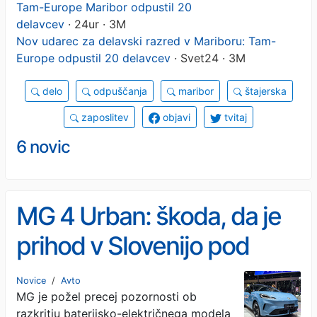
Tam-Europe Maribor odpustil 20
delavcev
· 24ur · 3M
Nov udarec za delavski razred v Mariboru: Tam-
Europe odpustil 20 delavcev
· Svet24 · 3M
delo
odpuščanja
maribor
štajerska
zaposlitev
objavi
tvitaj
6 novic
MG 4 Urban: škoda, da je
prihod v Slovenijo pod
velikim vprašajem
Novice
/
Avto
MG je požel precej pozornosti ob
razkritju baterijsko-električnega modela