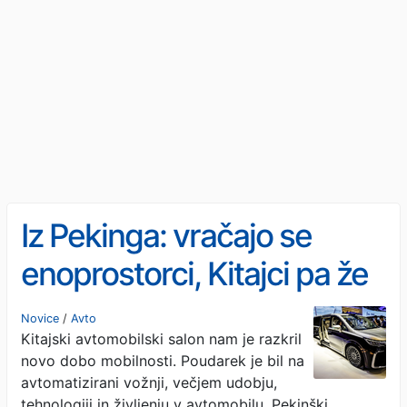
Iz Pekinga: vračajo se
enoprostorci, Kitajci pa že
spijo v avtomobilih
Novice
/
Avto
Kitajski avtomobilski salon nam je razkril
novo dobo mobilnosti. Poudarek je bil na
avtomatizirani vožnji, večjem udobju,
tehnologiji in življenju v avtomobilu. Pekinški