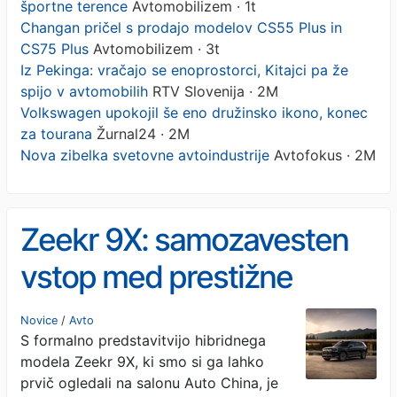
športne terence
Avtomobilizem · 1t
Changan pričel s prodajo modelov CS55 Plus in
CS75 Plus
Avtomobilizem · 3t
Iz Pekinga: vračajo se enoprostorci, Kitajci pa že
spijo v avtomobilih
RTV Slovenija · 2M
Volkswagen upokojil še eno družinsko ikono, konec
za tourana
Žurnal24 · 2M
Nova zibelka svetovne avtoindustrije
Avtofokus · 2M
Zeekr 9X: samozavesten
vstop med prestižne
športne terence
Novice
/
Avto
S formalno predstavitvijo hibridnega
modela Zeekr 9X, ki smo si ga lahko
prvič ogledali na salonu Auto China, je