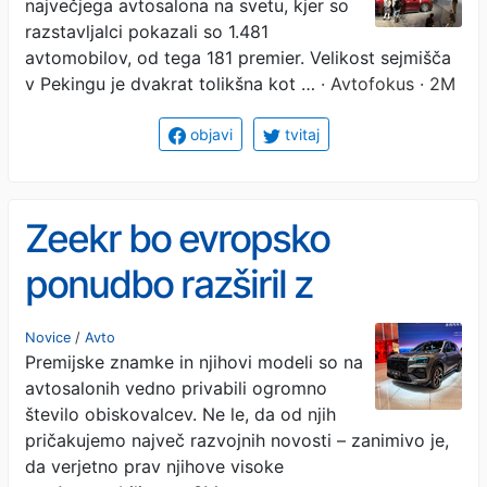
največjega avtosalona na svetu, kjer so
razstavljalci pokazali so 1.481
avtomobilov, od tega 181 premier. Velikost sejmišča
v Pekingu je dvakrat tolikšna kot …
· Avtofokus · 2M
objavi
tvitaj
Zeekr bo evropsko
ponudbo razširil z
dvojčkom SUV-jev
Novice
/
Avto
Premijske znamke in njihovi modeli so na
avtosalonih vedno privabili ogromno
število obiskovalcev. Ne le, da od njih
pričakujemo največ razvojnih novosti – zanimivo je,
da verjetno prav njihove visoke