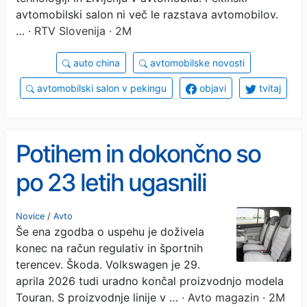
avtomobilski salon ni več le razstava avtomobilov.
…
· RTV Slovenija · 2M
auto china
avtomobilske novosti
avtomobilski salon v pekingu
objavi
tvitaj
Potihem in dokončno so
po 23 letih ugasnili
proizvodnjo avtomobila, ki
Novice
/
Avto
Še ena zgodba o uspehu je doživela
je navdušil številne
konec na račun regulativ in športnih
slovenske družine.
terencev. Škoda. Volkswagen je 29.
aprila 2026 tudi uradno končal proizvodnjo modela
Naslednika pa na žalost ni
Touran. S proizvodnje linije v …
· Avto magazin · 2M