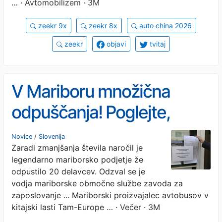
…
· Avtomobilizem · 3M
zeekr 9x
zeekr 8x
auto china 2026
zeekr
objavi
tvitaj
V Mariboru množična
odpuščanja! Poglejte,
koliko delavcev gre na
Novice
/
Slovenija
Zaradi zmanjšanja števila naročil je
cesto ...
legendarno mariborsko podjetje že
odpustilo 20 delavcev. Odzval se je
vodja mariborske območne službe zavoda za
zaposlovanje ... Mariborski proizvajalec avtobusov v
kitajski lasti Tam-Europe …
· Večer · 3M