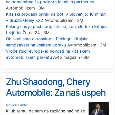
najpomembnejša podpora lokalnih partnerjev
Avtomobilizem · 3M
Kitajski prodajni prvak na poti v Slovenijo: 10 minut
v družbi Geely EX2
Avtomobilizem · 3M
Peking nas je pustil odprtih ust, zdaj sledi za Kitajce
težji del
Žurnal24 · 3M
Obiskali smo avtosalon v Pekingu: kitajska
samozavest na vsakem koraku
Avtomobilizem · 3M
Vroče (tudi evropske) novosti na kitajskem
avtomobilskem parketu
Avto magazin · 3M
Zhu Shaodong, Chery
Automobile: Za naš uspeh
je najpomembnejša
Novice
/
Avto
Kljub temu, da sem na različne načine že
podpora lokalnih