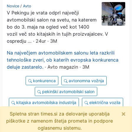
in humanoidni roboti
Novice
/
Avto
V Pekingu je vrata odprl največji
avtomobilski salon na svetu, na katerem
bo do 3. maja na ogled več kot 1400
vozil več sto kitajskih in tujih proizvajalcev. V
ospredju …
· 24ur · 3M
Na največjem avtomobilskem salonu leta razkrili
tehnološke zveri, ob katerih evropska konkurenca
deluje zastarelo.
· Avto magazin · 3M
konkurenca
avtonomna vožnja
pekinški avtomobilski salon
kitajska avtomobilska industrija
električna vozila
×
objavi
tvitaj
Spletna stran times.si za delovanje uporablja
piškotke z namenom štetja prometa in podpore
2 novici
oglasnemu sistemu.