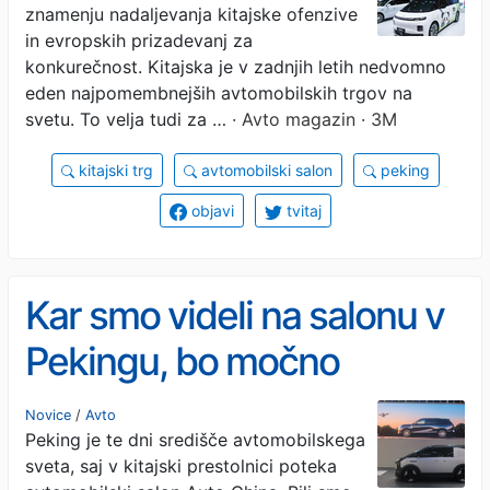
znamenju nadaljevanja kitajske ofenzive
in evropskih prizadevanj za
konkurečnost. Kitajska je v zadnjih letih nedvomno
eden najpomembnejših avtomobilskih trgov na
svetu. To velja tudi za …
· Avto magazin · 3M
kitajski trg
avtomobilski salon
peking
objavi
tvitaj
Kar smo videli na salonu v
Pekingu, bo močno
pretreslo avtomobilsko
Novice
/
Avto
Peking je te dni središče avtomobilskega
industrijo
sveta, saj v kitajski prestolnici poteka