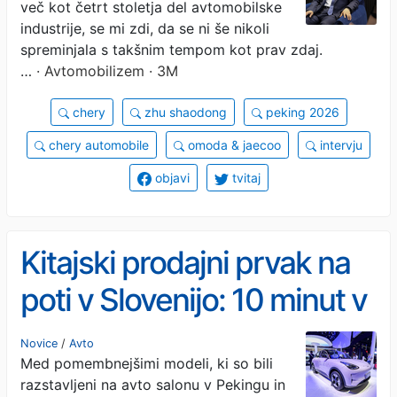
več kot četrt stoletja del avtomobilske
partnerjev
industrije, se mi zdi, da se ni še nikoli
spreminjala s takšnim tempom kot prav zdaj.
…
· Avtomobilizem · 3M
chery
zhu shaodong
peking 2026
chery automobile
omoda & jaecoo
intervju
objavi
tvitaj
Kitajski prodajni prvak na
poti v Slovenijo: 10 minut v
družbi Geely EX2
Novice
/
Avto
Med pomembnejšimi modeli, ki so bili
razstavljeni na avto salonu v Pekingu in