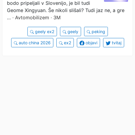
bodo pripeljali v Slovenijo, je bil tudi
Geome Xingyuan. Še nikoli slišali? Tudi jaz ne, a gre
…
· Avtomobilizem · 3M
geely ex2
geely
peking
auto china 2026
ex2
objavi
tvitaj