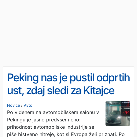
Peking nas je pustil odprtih
ust, zdaj sledi za Kitajce
težji del
Novice
/
Avto
Po videnem na avtomobilskem salonu v
Pekingu je jasno predvsem eno:
prihodnost avtomobilske industrije se
piše bistveno hitreje, kot si Evropa želi priznati. Po