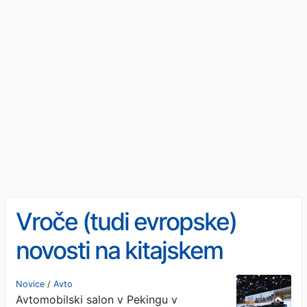
Vroče (tudi evropske)
novosti na kitajskem
avtomobilskem parketu
Novice
/
Avto
Avtomobilski salon v Pekingu v