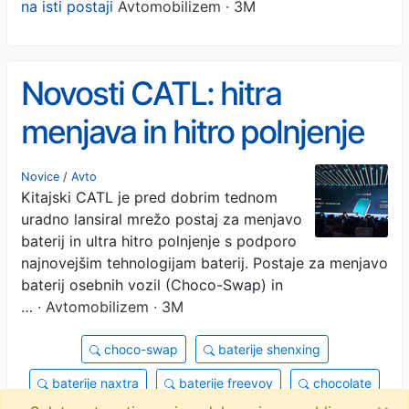
na isti postaji
Avtomobilizem · 3M
Novosti CATL: hitra
menjava in hitro polnjenje
baterij na isti postaji
Novice
/
Avto
Kitajski CATL je pred dobrim tednom
uradno lansiral mrežo postaj za menjavo
baterij in ultra hitro polnjenje s podporo
najnovejšim tehnologijam baterij. Postaje za menjavo
baterij osebnih vozil (Choco-Swap) in
…
· Avtomobilizem · 3M
choco-swap
baterije shenxing
baterije naxtra
baterije freevoy
chocolate