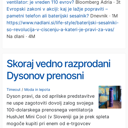
ventilator: je vreden 110 evrov?
Bloomberg Adria · 3t
Evropski zakoni v akciji: kaj je lažje popraviti –
pametni telefon ali baterijski sesalnik?
Dnevnik · 1M
https://www.nadlani.si/life-style/baterijski-sesalniki-
so-revolucija-v-ciscenju-a-kateri-je-pravi-za-vas/
Na dlani · 4M
Skoraj vedno razprodani
Dysonov prenosni
ventilator: je vreden 110
Timeout
/
Moda in lepota
Dyson pravi, da od aprilske predstavitve
evrov?
ne uspe zagotoviti dovolj zalog svojega
100-dolarskega prenosnega ventilatorja
HushJet Mini Cool (v Sloveniji ga je prek spleta
mogoče kupiti pri enem od e-trgovcev