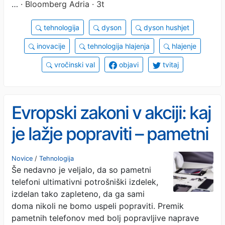
…
· Bloomberg Adria · 3t
tehnologija
dyson
dyson hushjet
inovacije
tehnologija hlajenja
hlajenje
vročinski val
objavi
tvitaj
Evropski zakoni v akciji: kaj
je lažje popraviti – pametni
telefon ali baterijski
Novice
/
Tehnologija
Še nedavno je veljalo, da so pametni
sesalnik?
telefoni ultimativni potrošniški izdelek,
izdelan tako zapleteno, da ga sami
doma nikoli ne bomo uspeli popraviti. Premik
pametnih telefonov med bolj popravljive naprave