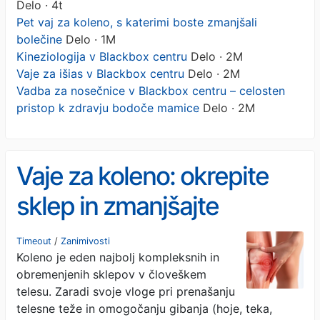
Delo · 4t
Pet vaj za koleno, s katerimi boste zmanjšali
bolečine
Delo · 1M
Kineziologija v Blackbox centru
Delo · 2M
Vaje za išias v Blackbox centru
Delo · 2M
Vadba za nosečnice v Blackbox centru – celosten
pristop k zdravju bodoče mamice
Delo · 2M
Vaje za koleno: okrepite
sklep in zmanjšajte
bolečine
Timeout
/
Zanimivosti
Koleno je eden najbolj kompleksnih in
obremenjenih sklepov v človeškem
telesu. Zaradi svoje vloge pri prenašanju
telesne teže in omogočanju gibanja (hoje, teka,