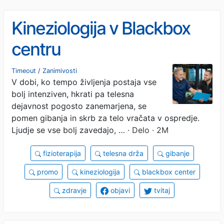
Kineziologija v Blackbox
centru
Timeout
/
Zanimivosti
V dobi, ko tempo življenja postaja vse
bolj intenziven, hkrati pa telesna
dejavnost pogosto zanemarjena, se
pomen gibanja in skrb za telo vračata v ospredje.
Ljudje se vse bolj zavedajo, …
· Delo · 2M
fizioterapija
telesna drža
gibanje
promo
kineziologija
blackbox center
zdravje
objavi
tvitaj