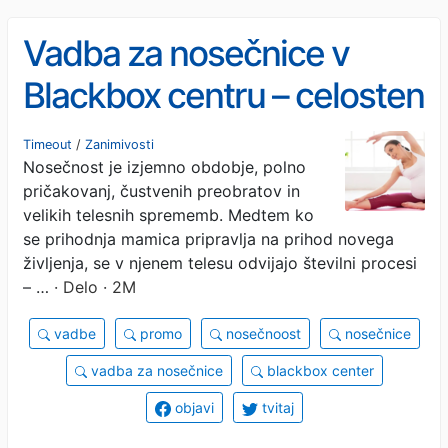
Vadba za nosečnice v
Blackbox centru – celosten
pristop k zdravju bodoče
Timeout
/
Zanimivosti
Nosečnost je izjemno obdobje, polno
mamice
pričakovanj, čustvenih preobratov in
velikih telesnih sprememb. Medtem ko
se prihodnja mamica pripravlja na prihod novega
življenja, se v njenem telesu odvijajo številni procesi
– …
· Delo · 2M
vadbe
promo
nosečnoost
nosečnice
vadba za nosečnice
blackbox center
objavi
tvitaj