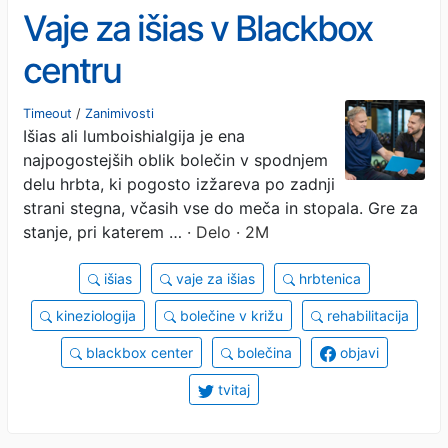
Vaje za išias v Blackbox
centru
Timeout
/
Zanimivosti
Išias ali lumboishialgija je ena
najpogostejših oblik bolečin v spodnjem
delu hrbta, ki pogosto izžareva po zadnji
strani stegna, včasih vse do meča in stopala. Gre za
stanje, pri katerem …
· Delo · 2M
išias
vaje za išias
hrbtenica
kineziologija
bolečine v križu
rehabilitacija
blackbox center
bolečina
objavi
tvitaj