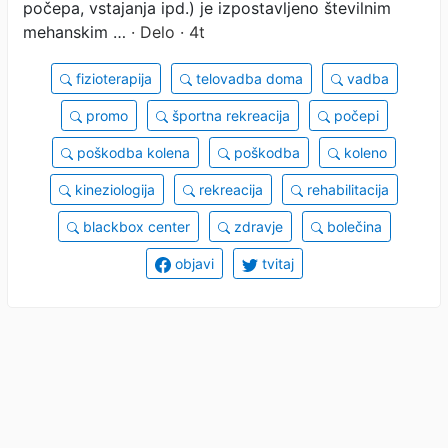
počepa, vstajanja ipd.) je izpostavljeno številnim
mehanskim …
· Delo · 4t
fizioterapija
telovadba doma
vadba
promo
športna rekreacija
počepi
poškodba kolena
poškodba
koleno
kineziologija
rekreacija
rehabilitacija
blackbox center
zdravje
bolečina
objavi
tvitaj