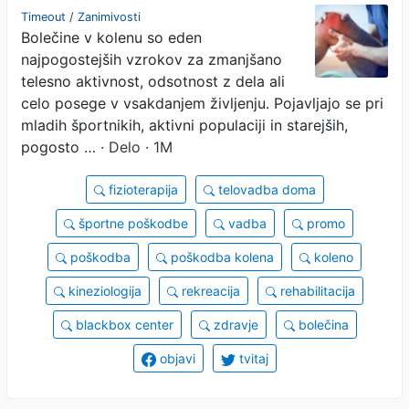
bolečine
Timeout
/
Zanimivosti
Bolečine v kolenu so eden
najpogostejših vzrokov za zmanjšano
telesno aktivnost, odsotnost z dela ali
celo posege v vsakdanjem življenju. Pojavljajo se pri
mladih športnikih, aktivni populaciji in starejših,
pogosto …
· Delo · 1M
fizioterapija
telovadba doma
športne poškodbe
vadba
promo
poškodba
poškodba kolena
koleno
kineziologija
rekreacija
rehabilitacija
blackbox center
zdravje
bolečina
objavi
tvitaj