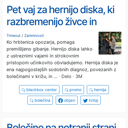
Pet vaj za hernijo diska, ki
razbremenijo živce in
okrepijo hrbtenico
Timeout
/
Zanimivosti
Ko hrbtenica opozarja, pomaga
premišljeno gibanje. Hernijo diska lahko
z ustreznimi vajami in strokovnim
pristopom učinkovito obvladujemo. Hernija diska je
ena najpogostejših sodobnih diagnoz, povezanih z
bolečinami v križu, in …
· Delo · 3M
blackbox center
promo
hernija
bolečina
objavi
tvitaj
Bolečine na notranji strani