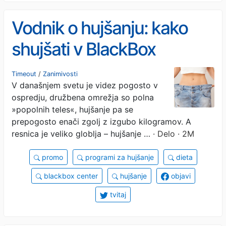
​​Vodnik o hujšanju: kako
shujšati v BlackBox
Centru?
Timeout
/
Zanimivosti
V današnjem svetu je videz pogosto v
ospredju, družbena omrežja so polna
»popolnih teles«, hujšanje pa se
prepogosto enači zgolj z izgubo kilogramov. A
resnica je veliko globlja – hujšanje …
· Delo · 2M
promo
programi za hujšanje
dieta
blackbox center
hujšanje
objavi
tvitaj