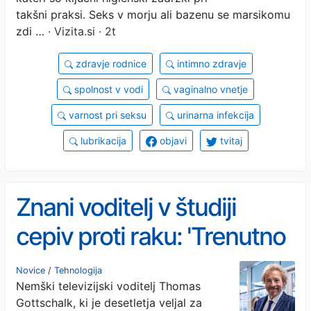
takšni praksi. Seks v morju ali bazenu se marsikomu
zdi …
· Vizita.si · 2t
zdravje rodnice
intimno zdravje
spolnost v vodi
vaginalno vnetje
varnost pri seksu
urinarna infekcija
lubrikacija
objavi
tvitaj
Znani voditelj v študiji
cepiv proti raku: 'Trenutno
sem zdrav'
Novice
/
Tehnologija
Nemški televizijski voditelj Thomas
Gottschalk, ki je desetletja veljal za