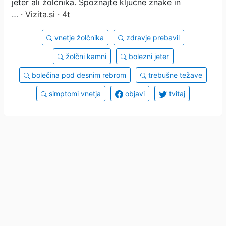
jeter ali žolčnika. Spoznajte ključne znake in
…
· Vizita.si · 4t
vnetje žolčnika
zdravje prebavil
žolčni kamni
bolezni jeter
bolečina pod desnim rebrom
trebušne težave
simptomi vnetja
objavi
tvitaj