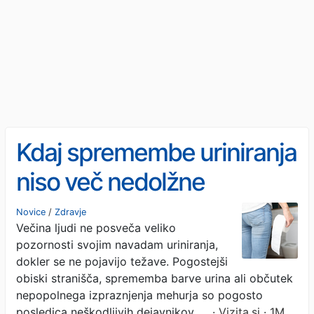
Kdaj spremembe uriniranja
niso več nedolžne
Novice
/
Zdravje
Večina ljudi ne posveča veliko
pozornosti svojim navadam uriniranja,
dokler se ne pojavijo težave. Pogostejši
obiski stranišča, sprememba barve urina ali občutek
nepopolnega izpraznjenja mehurja so pogosto
posledica neškodljivih dejavnikov, …
· Vizita.si · 1M