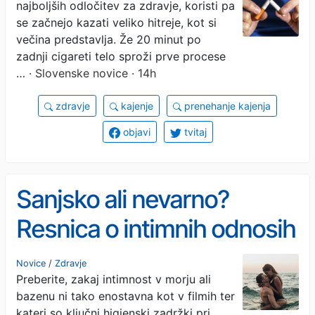
najboljših odločitev za zdravje, koristi pa
zdravstvene spremembe
se začnejo kazati veliko hitreje, kot si
večina predstavlja. Že 20 minut po
zadnji cigareti telo sproži prve procese
…
· Slovenske novice · 14h
zdravje
kajenje
prenehanje kajenja
objavi
tvitaj
Sanjsko ali nevarno?
Resnica o intimnih odnosih
v vodi
Novice
/
Zdravje
Preberite, zakaj intimnost v morju ali
bazenu ni tako enostavna kot v filmih ter
kateri so ključni higienski zadržki pri