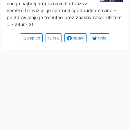
enega najbolj prepoznavnih obrazov
nemške televizije, je sporočil spodbudno novico –
po zdravljenju je trenutno brez znakov raka. Ob tem
…
· 24ur · 2t
cepivo
rak
objavi
tvitaj