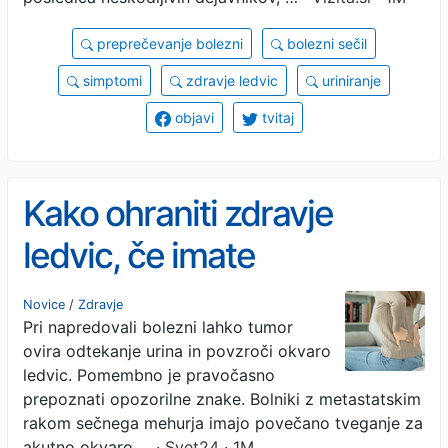
preprečevanje bolezni
bolezni sečil
simptomi
zdravje ledvic
uriniranje
objavi
tvitaj
Kako ohraniti zdravje
ledvic, če imate
napredovalega raka
Novice
/
Zdravje
Pri napredovali bolezni lahko tumor
mehurja?
ovira odtekanje urina in povzroči okvaro
ledvic. Pomembno je pravočasno
prepoznati opozorilne znake. Bolniki z metastatskim
rakom sečnega mehurja imajo povečano tveganje za
akutno okvaro …
· Svet24 · 1M