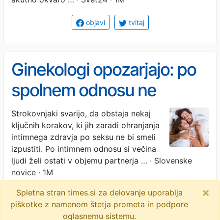
objavi
tvitaj
Ginekologi opozarjajo: po
spolnem odnosu ne
počnite tega
Strokovnjaki svarijo, da obstaja nekaj
ključnih korakov, ki jih zaradi ohranjanja
intimnega zdravja po seksu ne bi smeli
izpustiti. Po intimnem odnosu si večina
ljudi želi ostati v objemu partnerja …
· Slovenske
novice · 1M
×
Spletna stran times.si za delovanje uporablja
seks
odnosi
spolnost
zdravje
piškotke z namenom štetja prometa in podpore
spolno prenosljive bolezni
objavi
tvitaj
oglasnemu sistemu.