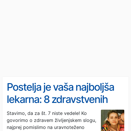
Postelja je vaša najboljša
lekarna: 8 zdravstvenih
težav, pri katerih lahko
Stavimo, da za št. 7 niste vedele! Ko
govorimo o zdravem življenjskem slogu,
pomagajo redni spolni
najprej pomislimo na uravnoteženo