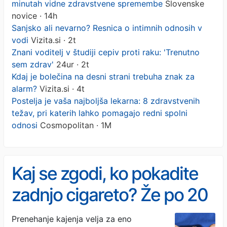
minutah vidne zdravstvene spremembe
Slovenske
novice · 14h
Sanjsko ali nevarno? Resnica o intimnih odnosih v
vodi
Vizita.si · 2t
Znani voditelj v študiji cepiv proti raku: 'Trenutno
sem zdrav'
24ur · 2t
Kdaj je bolečina na desni strani trebuha znak za
alarm?
Vizita.si · 4t
Postelja je vaša najboljša lekarna: 8 zdravstvenih
težav, pri katerih lahko pomagajo redni spolni
odnosi
Cosmopolitan · 1M
Kaj se zgodi, ko pokadite
zadnjo cigareto? Že po 20
minutah vidne
Prenehanje kajenja velja za eno