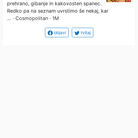
odnosi
prehrano, gibanje in kakovosten spanec.
Redko pa na seznam uvrstimo še nekaj, kar
…
· Cosmopolitan · 1M
objavi
tvitaj