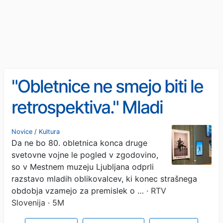
"Obletnice ne smejo biti le
retrospektiva." Mladi
oblikovalci razmišljajo o
Novice
/
Kultura
Da ne bo 80. obletnica konca druge
vojni, miru in svobodi.
svetovne vojne le pogled v zgodovino,
so v Mestnem muzeju Ljubljana odprli
razstavo mladih oblikovalcev, ki konec strašnega
obdobja vzamejo za premislek o …
· RTV
Slovenija · 5M