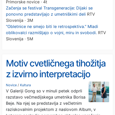
Primorske novice · 4t
Začenja se festival Transgeneracije: Dijaki se
ponovno predstavljajo z umetniškimi deli
RTV
Slovenija · 3M
"Obletnice ne smejo biti le retrospektiva." Mladi
oblikovalci razmišljajo o vojni, miru in svobodi.
RTV
Slovenija · 5M
Motiv cvetličnega tihožitja
z izvirno interpretacijo
Novice
/
Kultura
V Galeriji Gong so v minuli petek odprli
razstavo večmedijskega umetnika Borisa
Beje. Na njej se predstavlja z večletnim
raziskovalnim projektom z naslovom Album, v