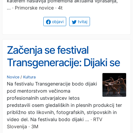
katerem naslavlja pomembna aktualna vprašanja,
…
· Primorske novice · 4t
objavi
tvitaj
Začenja se festival
Transgeneracije: Dijaki se
ponovno predstavljajo z
Novice
/
Kultura
Na festivalu Transgeneracije bodo dijaki
umetniškimi deli
pod mentorstvom večinoma
profesionalnih ustvarjalcev letos
predstavili osem gledaliških in plesnih produkcij ter
približno sto likovnih, fotografskih, stripovskih in
video del. Na festivalu bodo dijaki …
· RTV
Slovenija · 3M