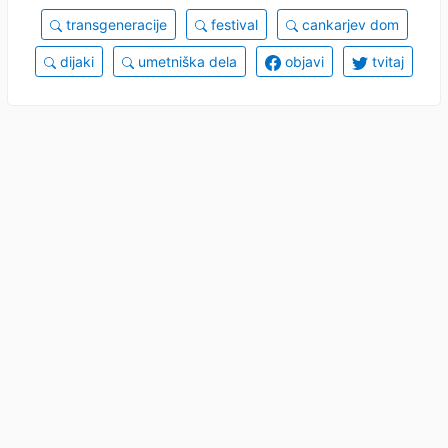
transgeneracije
festival
cankarjev dom
dijaki
umetniška dela
objavi
tvitaj