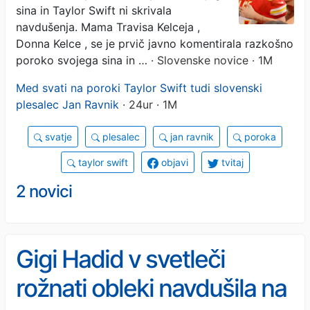
komentar
sina in Taylor Swift ni skrivala
navdušenja. Mama Travisa Kelceja ,
Donna Kelce , se je prvič javno komentirala razkošno
poroko svojega sina in …
· Slovenske novice · 1M
Med svati na poroki Taylor Swift tudi slovenski
plesalec Jan Ravnik
· 24ur · 1M
svatje
plesalec
jan ravnik
poroka
taylor swift
objavi
tvitaj
2 novici
Gigi Hadid v svetleči
rožnati obleki navdušila na