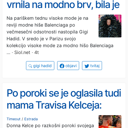
vrnila na modno brv, bila je
skoraj neprepoznavna
Na pariškem tednu visoke mode je na
reviji modne hiše Balenciaga po
večmesečni odsotnosti nastopila Gigi
Hadid. V sredo je v Parizu svojo
kolekcijo visoke mode za modno hišo Balenciaga
…
· Siol.net · 4t
gigi hadid
objavi
tvitaj
Po poroki se je oglasila tudi
mama Travisa Kelceja:
podala je pomenljiv
Timeout
/
Estrada
Donna Kelce po razkošni poroki svojega