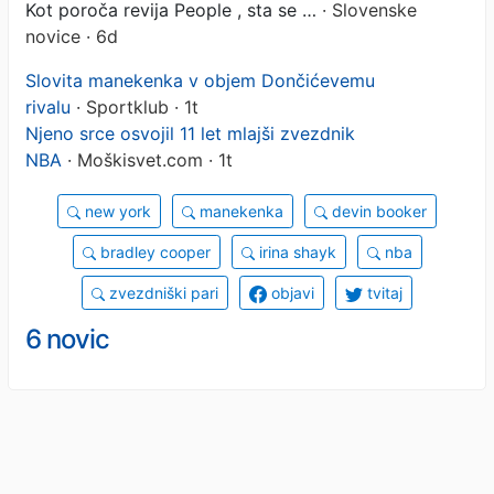
Kot poroča revija People , sta se …
· Slovenske
novice · 6d
Slovita manekenka v objem Dončićevemu
rivalu
· Sportklub · 1t
Njeno srce osvojil 11 let mlajši zvezdnik
NBA
· Moškisvet.com · 1t
new york
manekenka
devin booker
bradley cooper
irina shayk
nba
zvezdniški pari
objavi
tvitaj
6 novic