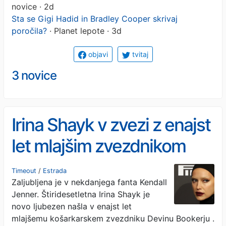
novice · 2d
Sta se Gigi Hadid in Bradley Cooper skrivaj
poročila?
· Planet lepote · 3d
objavi
tvitaj
3 novice
Irina Shayk v zvezi z enajst
let mlajšim zvezdnikom
lige NBA
Timeout
/
Estrada
Zaljubljena je v nekdanjega fanta Kendall
Jenner. Štiridesetletna Irina Shayk je
novo ljubezen našla v enajst let
mlajšemu košarkarskem zvezdniku Devinu Bookerju .