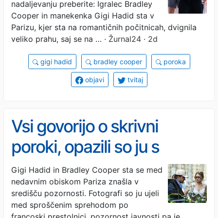
nadaljevanju preberite: Igralec Bradley
Cooper in manekenka Gigi Hadid sta v
Parizu, kjer sta na romantičnih počitnicah, dvignila
veliko prahu, saj se na …
· Žurnal24 · 2d
gigi hadid
bradley cooper
poroka
objavi
tvitaj
Vsi govorijo o skrivni
poroki, opazili so ju s
prstanom na levi roki
Gigi Hadid in Bradley Cooper sta se med
nedavnim obiskom Pariza znašla v
središču pozornosti. Fotografi so ju ujeli
med sproščenim sprehodom po
francoski prestolnici, pozornost javnosti pa je