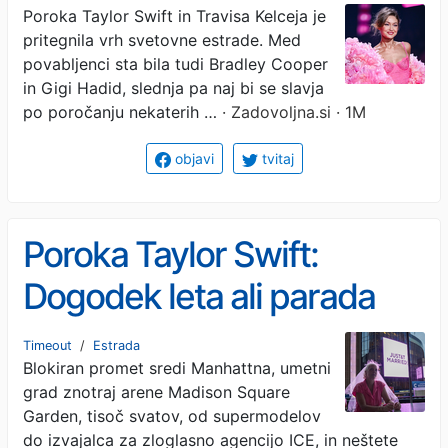
poroki Taylor Swift
Poroka Taylor Swift in Travisa Kelceja je
pritegnila vrh svetovne estrade. Med
povabljenci sta bila tudi Bradley Cooper
in Gigi Hadid, slednja pa naj bi se slavja
po poročanju nekaterih …
· Zadovoljna.si · 1M
objavi
tvitaj
Poroka Taylor Swift:
Dogodek leta ali parada
kiča in megalomanije?
Timeout
/
Estrada
Blokiran promet sredi Manhattna, umetni
grad znotraj arene Madison Square
Garden, tisoč svatov, od supermodelov
do izvajalca za zloglasno agencijo ICE, in neštete