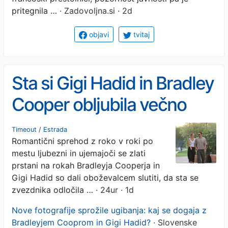
pritegnila …
· Zadovoljna.si · 2d
objavi
tvitaj
Sta si Gigi Hadid in Bradley
Cooper obljubila večno
zvestobo?
Timeout
/
Estrada
Romantični sprehod z roko v roki po
mestu ljubezni in ujemajoči se zlati
prstani na rokah Bradleyja Cooperja in
Gigi Hadid so dali oboževalcem slutiti, da sta se
zvezdnika odločila …
· 24ur · 1d
Nove fotografije sprožile ugibanja: kaj se dogaja z
Bradleyjem Cooprom in Gigi Hadid?
· Slovenske