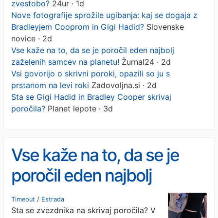
zvestobo?
24ur · 1d
Nove fotografije sprožile ugibanja: kaj se dogaja z
Bradleyjem Cooprom in Gigi Hadid?
Slovenske
novice · 2d
Vse kaže na to, da se je poročil eden najbolj
zaželenih samcev na planetu!
Žurnal24 · 2d
Vsi govorijo o skrivni poroki, opazili so ju s
prstanom na levi roki
Zadovoljna.si · 2d
Sta se Gigi Hadid in Bradley Cooper skrivaj
poročila?
Planet lepote · 3d
Vse kaže na to, da se je
poročil eden najbolj
zaželenih samcev na
Timeout
/
Estrada
Sta se zvezdnika na skrivaj poročila? V
planetu!